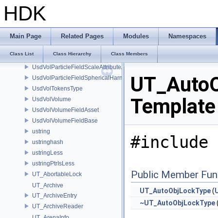
UsdVolParticleFieldKernelGaussianSurfletAPI
HDK
UsdVolParticleFieldOpacityAttributeAPI
UsdVolParticleFieldOrientationAttributeAPI
UsdVolParticleFieldPositionAttributeAPI
Main Page
Related Pages
Modules
Namespaces
UsdVolParticleFieldPositionBaseAPI
Class List
Class Hierarchy
Class Members
UsdVolParticleFieldRadianceBaseAPI
UsdVolParticleFieldScaleAttributeAPI
UT_AutoO
UsdVolParticleFieldSphericalHarmonicsAttributeAPI
UsdVolTokensType
Template
UsdVolVolume
UsdVolVolumeFieldAsset
UsdVolVolumeFieldBase
ustring
#include 
ustringhash
ustringLess
ustringPtrIsLess
Public Member Fun
UT_AbortableLock
UT_Archive
UT_AutoObjLockType
(
UT_ArchiveEntry
~UT_AutoObjLockType
UT_ArchiveReader
UT_ArenaInfo