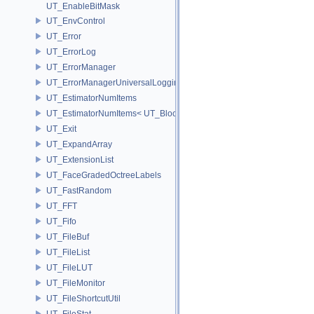
UT_EnableBitMask
UT_EnvControl
UT_Error
UT_ErrorLog
UT_ErrorManager
UT_ErrorManagerUniversalLoggingScope
UT_EstimatorNumItems
UT_EstimatorNumItems< UT_BlockedRange2D< T > >
UT_Exit
UT_ExpandArray
UT_ExtensionList
UT_FaceGradedOctreeLabels
UT_FastRandom
UT_FFT
UT_Fifo
UT_FileBuf
UT_FileList
UT_FileLUT
UT_FileMonitor
UT_FileShortcutUtil
UT_FileStat