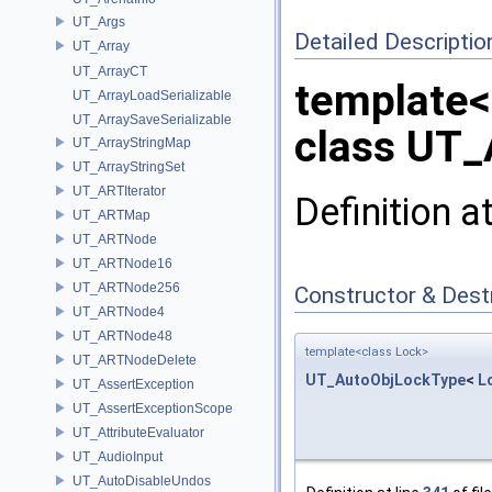
UT_Args
Detailed Descriptio
UT_Array
UT_ArrayCT
template<
UT_ArrayLoadSerializable
UT_ArraySaveSerializable
class UT_
UT_ArrayStringMap
UT_ArrayStringSet
UT_ARTIterator
Definition a
UT_ARTMap
UT_ARTNode
UT_ARTNode16
UT_ARTNode256
Constructor & Des
UT_ARTNode4
UT_ARTNode48
template<class Lock>
UT_ARTNodeDelete
UT_AutoObjLockType
<
L
UT_AssertException
UT_AssertExceptionScope
UT_AttributeEvaluator
UT_AudioInput
UT_AutoDisableUndos