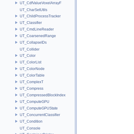
UT_CdfValueVoxelArrayF
UT_CharSetUtils
UT_ChildProcessTracker
UT_Classifier
UT_CmdLineReader
UT_CoarsenedRange
UT_CollapseIDs
UT_Collider
UT_Color
UT_ColorList
UT_ColorNode
UT_ColorTable
UT_ComplexT
UT_Compress
UT_CompressedBlockIndex
UT_ComputeGPU
UT_ComputeGPUState
UT_ConcurrentClassifier
UT_Condition
UT_Console