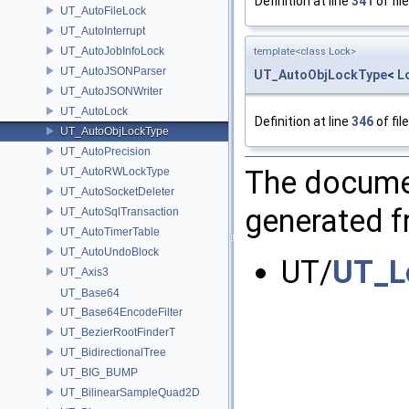
Definition at line
341
of fil
UT_AutoFileLock
UT_AutoInterrupt
UT_AutoJobInfoLock
template<class Lock>
UT_AutoJSONParser
UT_AutoObjLockType
<
L
UT_AutoJSONWriter
UT_AutoLock
Definition at line
346
of fil
UT_AutoObjLockType
UT_AutoPrecision
The documen
UT_AutoRWLockType
UT_AutoSocketDeleter
generated fr
UT_AutoSqlTransaction
UT_AutoTimerTable
UT_AutoUndoBlock
UT/
UT_Lo
UT_Axis3
UT_Base64
UT_Base64EncodeFilter
UT_BezierRootFinderT
UT_BidirectionalTree
UT_BIG_BUMP
UT_BilinearSampleQuad2D