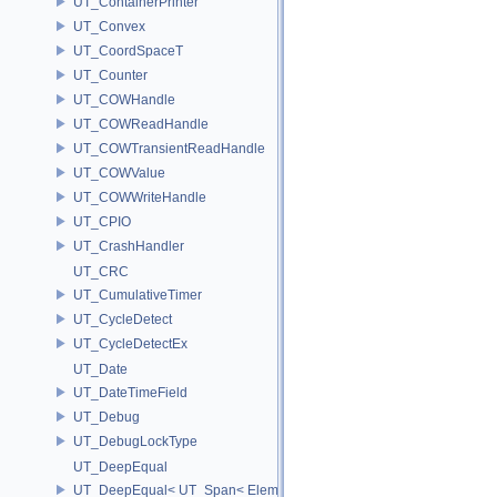
UT_ContainerPrinter
UT_Convex
UT_CoordSpaceT
UT_Counter
UT_COWHandle
UT_COWReadHandle
UT_COWTransientReadHandle
UT_COWValue
UT_COWWriteHandle
UT_CPIO
UT_CrashHandler
UT_CRC
UT_CumulativeTimer
UT_CycleDetect
UT_CycleDetectEx
UT_Date
UT_DateTimeField
UT_Debug
UT_DebugLockType
UT_DeepEqual
UT_DeepEqual< UT_Span< ElementType, ExtentL >, UT_Span< Eleme