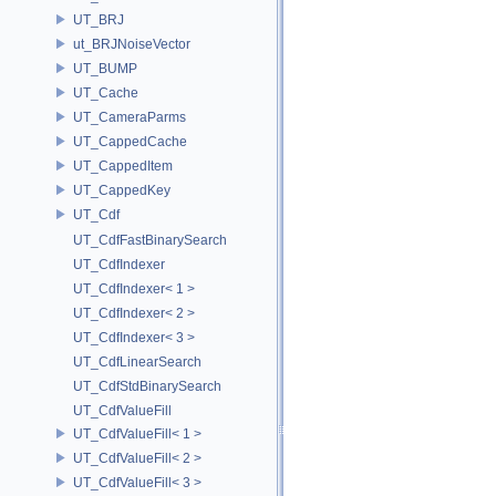
UT_BRJ
ut_BRJNoiseVector
UT_BUMP
UT_Cache
UT_CameraParms
UT_CappedCache
UT_CappedItem
UT_CappedKey
UT_Cdf
UT_CdfFastBinarySearch
UT_CdfIndexer
UT_CdfIndexer< 1 >
UT_CdfIndexer< 2 >
UT_CdfIndexer< 3 >
UT_CdfLinearSearch
UT_CdfStdBinarySearch
UT_CdfValueFill
UT_CdfValueFill< 1 >
UT_CdfValueFill< 2 >
UT_CdfValueFill< 3 >