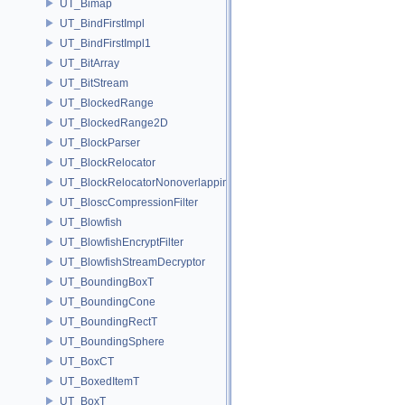
UT_Bimap
UT_BindFirstImpl
UT_BindFirstImpl1
UT_BitArray
UT_BitStream
UT_BlockedRange
UT_BlockedRange2D
UT_BlockParser
UT_BlockRelocator
UT_BlockRelocatorNonoverlapping
UT_BloscCompressionFilter
UT_Blowfish
UT_BlowfishEncryptFilter
UT_BlowfishStreamDecryptor
UT_BoundingBoxT
UT_BoundingCone
UT_BoundingRectT
UT_BoundingSphere
UT_BoxCT
UT_BoxedItemT
UT_BoxT