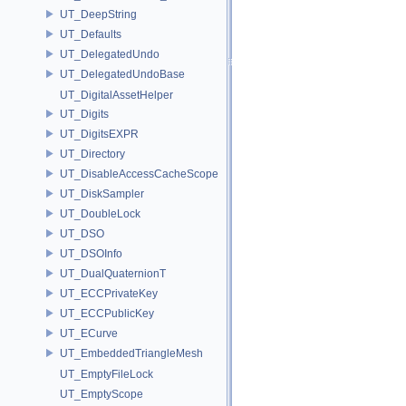
UT_DeepString
UT_Defaults
UT_DelegatedUndo
UT_DelegatedUndoBase
UT_DigitalAssetHelper
UT_Digits
UT_DigitsEXPR
UT_Directory
UT_DisableAccessCacheScope
UT_DiskSampler
UT_DoubleLock
UT_DSO
UT_DSOInfo
UT_DualQuaternionT
UT_ECCPrivateKey
UT_ECCPublicKey
UT_ECurve
UT_EmbeddedTriangleMesh
UT_EmptyFileLock
UT_EmptyScope