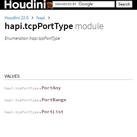
Houdini 22.0
hapi
hapi.tcpPortType
module
Enumeration hapi.tcpPortType
VALUES
.PortAny
hapi.tcpPortType
.PortRange
hapi.tcpPortType
.PortList
hapi.tcpPortType