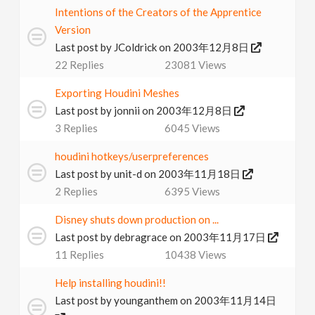
Intentions of the Creators of the Apprentice
v
Version
Last post by
JColdrick
on 2003年12月8日
i
22
Replies
23081
Views
g
Exporting Houdini Meshes
Last post by
jonnii
on 2003年12月8日
a
3
Replies
6045
Views
houdini hotkeys/userpreferences
t
Last post by
unit-d
on 2003年11月18日
2
Replies
6395
Views
i
Disney shuts down production on ...
Last post by
debragrace
on 2003年11月17日
o
11
Replies
10438
Views
n
Help installing houdini!!
Last post by
younganthem
on 2003年11月14日