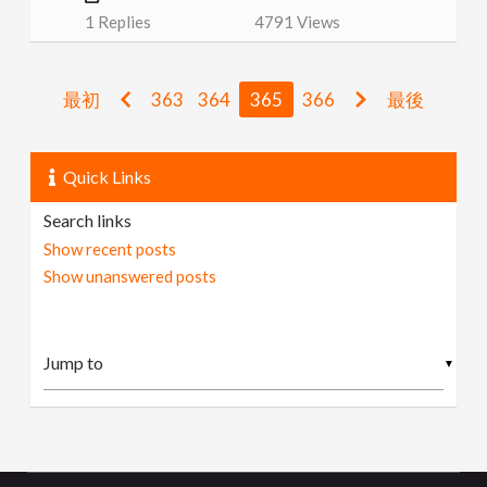
1
Replies
4791
Views
最初
363
364
365
366
最後
Quick Links
Search links
Show recent posts
Show unanswered posts
▼