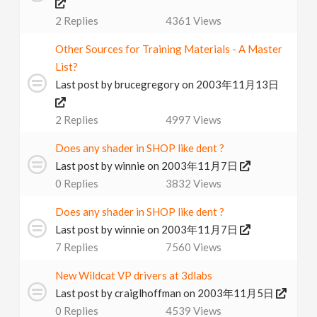
2
Replies
4361
Views
Other Sources for Training Materials - A Master
List?
Last post by
brucegregory
on 2003年11月13日
2
Replies
4997
Views
Does any shader in SHOP like dent ?
Last post by
winnie
on 2003年11月7日
0
Replies
3832
Views
Does any shader in SHOP like dent ?
Last post by
winnie
on 2003年11月7日
7
Replies
7560
Views
New Wildcat VP drivers at 3dlabs
Last post by
craiglhoffman
on 2003年11月5日
0
Replies
4539
Views