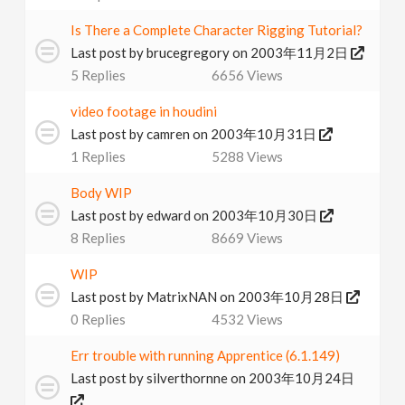
Is There a Complete Character Rigging Tutorial?
Last post by
brucegregory
on 2003年11月2日
5
Replies
6656
Views
video footage in houdini
Last post by
camren
on 2003年10月31日
1
Replies
5288
Views
Body WIP
Last post by
edward
on 2003年10月30日
8
Replies
8669
Views
WIP
Last post by
MatrixNAN
on 2003年10月28日
0
Replies
4532
Views
Err trouble with running Apprentice (6.1.149)
Last post by
silverthornne
on 2003年10月24日