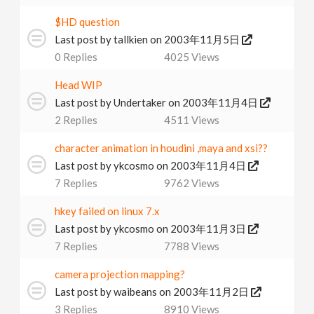
$HD question
Last post by
tallkien
on 2003年11月5日
0
Replies
4025
Views
Head WIP
Last post by
Undertaker
on 2003年11月4日
2
Replies
4511
Views
character animation in houdini ,maya and xsi??
Last post by
ykcosmo
on 2003年11月4日
7
Replies
9762
Views
hkey failed on linux 7.x
Last post by
ykcosmo
on 2003年11月3日
7
Replies
7788
Views
camera projection mapping?
Last post by
waibeans
on 2003年11月2日
3
Replies
8910
Views