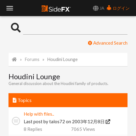
JA
ログイン
T
o
Advanced Search
g
Forums
Houdini Lounge
g
Houdini Lounge
l
General discussion about the Houdini family of products.
e
Topics
N
Help with files..
Last post by
talos72
on 2003年12月8日
a
8
Replies
7065
Views