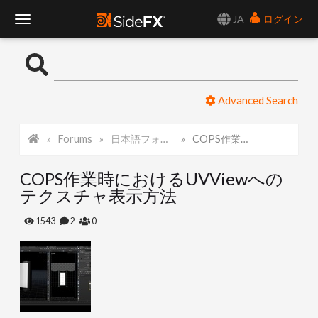
JA
ログイン
T
o
Advanced Search
g
Forums
日本語フォーラム
COPS作業時におけるUVViewへのテクスチャ表示方法
g
COPS作業時におけるUVViewへの
l
テクスチャ表示方法
e
1543
2
0
N
a