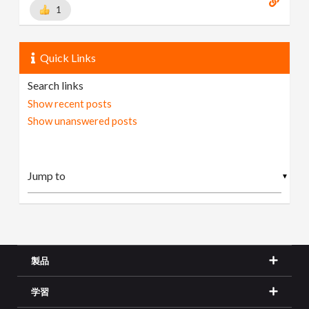
1
Quick Links
Search links
Show recent posts
Show unanswered posts
▼
製品
学習