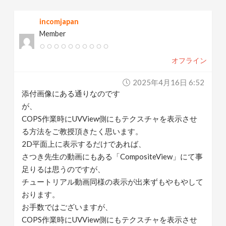
v
incomjapan
Member
i
オフライン
g
2025年4月16日 6:52
a
添付画像にある通りなのです
が、
t
COPS作業時にUVView側にもテクスチャを表示させ
る方法をご教授頂きたく思います。
2D平面上に表示するだけであれば、
i
さつき先生の動画にもある「CompositeView」にて事
足りるは思うのですが、
o
チュートリアル動画同様の表示が出来ずもやもやして
おります。
n
お手数ではございますが、
COPS作業時にUVView側にもテクスチャを表示させ