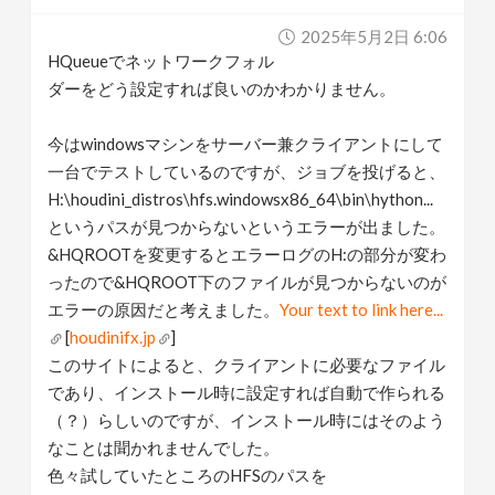
v
2025年5月2日 6:06
HQueueでネットワークフォル
i
ダーをどう設定すれば良いのかわかりません。
g
今はwindowsマシンをサーバー兼クライアントにして
一台でテストしているのですが、ジョブを投げると、
H:\houdini_distros\hfs.windowsx86_64\bin\hython...
a
というパスが見つからないというエラーが出ました。
&HQROOTを変更するとエラーログのH:の部分が変わ
t
ったので&HQROOT下のファイルが見つからないのが
エラーの原因だと考えました。
Your text to link here...
i
[
houdinifx.jp
]
このサイトによると、クライアントに必要なファイル
o
であり、インストール時に設定すれば自動で作られる
（？）らしいのですが、インストール時にはそのよう
n
なことは聞かれませんでした。
色々試していたところのHFSのパスを