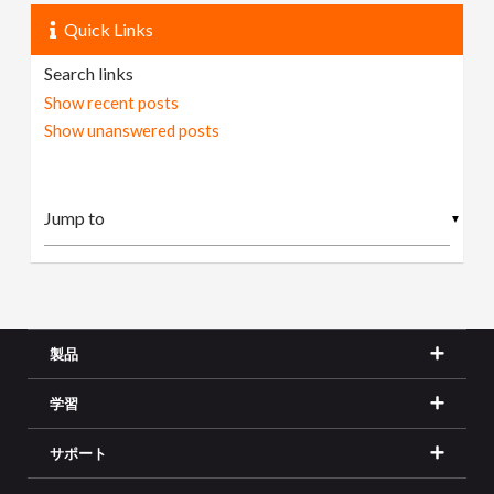
Quick Links
Search links
Show recent posts
Show unanswered posts
▼
製品
学習
サポート