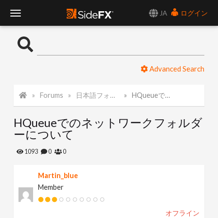
JA
ログイン
T
o
Advanced Search
g
Forums
日本語フォーラム
HQueueでのネットワークフォルダーについて
g
HQueueでのネットワークフォルダ
l
ーについて
e
1093
0
0
Martin_blue
N
Member
a
オフライン