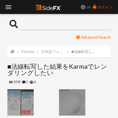
JA
ログイン
T
o
Advanced Search
g
Forums
日本語フォーラム
■法線転写した結果をKarmaでレンダリングしたい
g
■法線転写した結果をKarmaでレン
l
ダリングしたい
e
1939
2
0
N
a