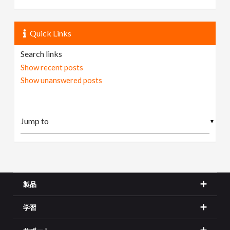
Quick Links
Search links
Show recent posts
Show unanswered posts
▼
製品
学習