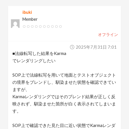
v
ibuki
Member
i
オフライン
g
2025年7月31日 7:01
a
■法線転写した結果をKarma
でレンダリングしたい
t
SOP上で法線転写を用いて地面とテストオブジェクト
の境界をブレンドし、馴染ませた状態を確認できてい
i
ますが、
Karmaレンダリングではそのブレンド結果が正しく反
o
映されず、馴染ませた箇所が白く表示されてしまいま
す。
n
SOP上で確認できた見た目に近い状態でKarmaレンダ