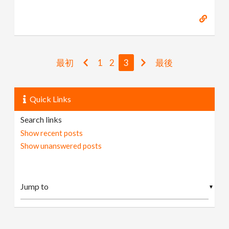
最初
1
2
3
最後
Quick Links
Search links
Show recent posts
Show unanswered posts
▼