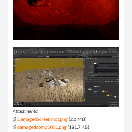
Attachments:
DamagedScreenshot.png
(2.1 MB)
damagedcomp0001.png
(181.7 KB)