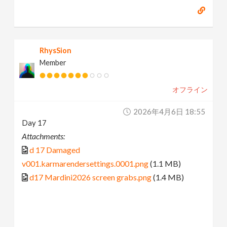
RhysSion
Member
オフライン
2026年4月6日 18:55
Day 17
Attachments:
d 17 Damaged
v001.karmarendersettings.0001.png
(1.1 MB)
d17 Mardini2026 screen grabs.png
(1.4 MB)