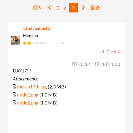
v
最初
1
2
3
最後
i
ChelseaLai10
Member
g
オフライン
a
2026年3月18日 1:30
t
DAY17!!!
Attachments:
i
march17th.jpg
(2.3 MB)
node1.png
(1.0 MB)
o
node2.png
(1.0 MB)
n