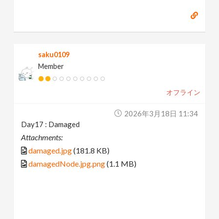
saku0109
Member
オフライン
2026年3月18日 11:34
Day17 : Damaged
Attachments:
damaged.jpg
(181.8 KB)
damagedNode.jpg.png
(1.1 MB)