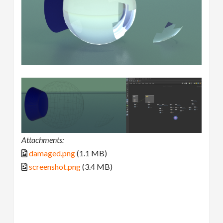
Attachments:
damaged.png
(1.1 MB)
screenshot.png
(3.4 MB)