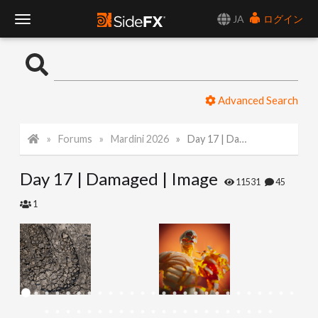
JA
ログイン
T
o
Advanced Search
g
Forums
Mardini 2026
Day 17 | Damaged | Image
g
Day 17 | Damaged | Image
l
11531
45
1
e
N
a