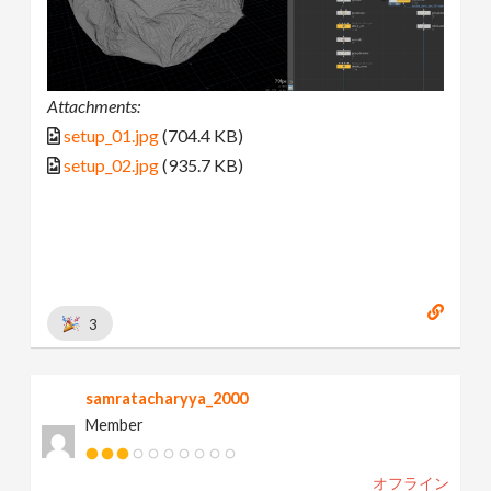
Attachments:
setup_01.jpg
(704.4 KB)
setup_02.jpg
(935.7 KB)
3
samratacharyya_2000
Member
オフライン