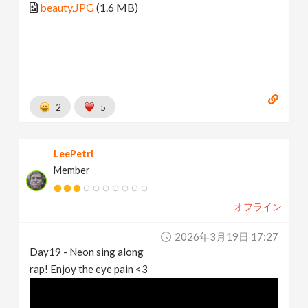
beauty.JPG
(1.6 MB)
2
5
LeePetrl
Member
オフライン
2026年3月19日 17:27
Day19 - Neon sing along
rap! Enjoy the eye pain <3