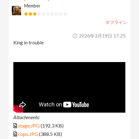
Member
オフライン
2026年3月19日 17:25
King in trouble
Attachments:
stage.JPG
(192.3 KB)
cops.JPG
(388.5 KB)