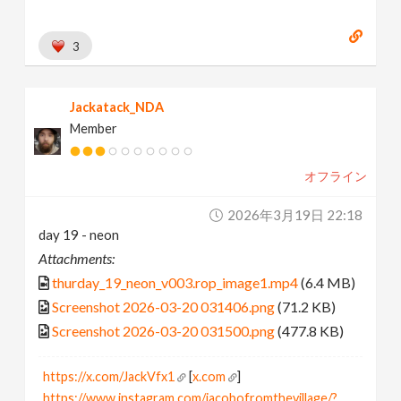
3
Jackatack_NDA
Member
オフライン
2026年3月19日 22:18
day 19 - neon
Attachments:
thurday_19_neon_v003.rop_image1.mp4
(6.4 MB)
Screenshot 2026-03-20 031406.png
(71.2 KB)
Screenshot 2026-03-20 031500.png
(477.8 KB)
https://x.com/JackVfx1
[
x.com
]
https://www.instagram.com/jacobofromthevillage/?