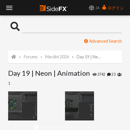
JA
ログイン
T
o
Advanced Search
g
Forums
Mardini 2026
Day 19 | Neon | Animation
g
Day 19 | Neon | Animation
l
3742
23
1
e
N
a