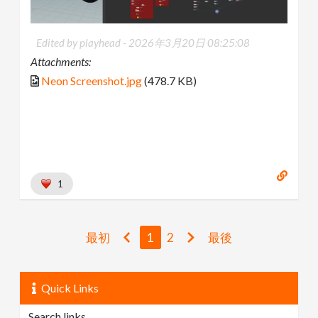
Edited by playhead -
2026年3月20日 08:25:08
Attachments:
Neon Screenshot.jpg
(478.7 KB)
1
最初
1
2
最後
Quick Links
Search links