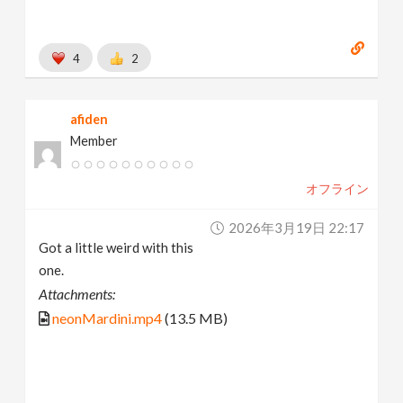
4
2
afiden
Member
オフライン
2026年3月19日 22:17
Got a little weird with this
one.
Attachments:
neonMardini.mp4
(13.5 MB)