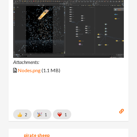
Attachments:
Nodes.png
(1.1 MB)
2
1
1
pirate sheep