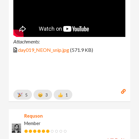
Attachments:
day019_NEON_snip.jpg
(571.9 KB)
5
3
1
Requson
Member