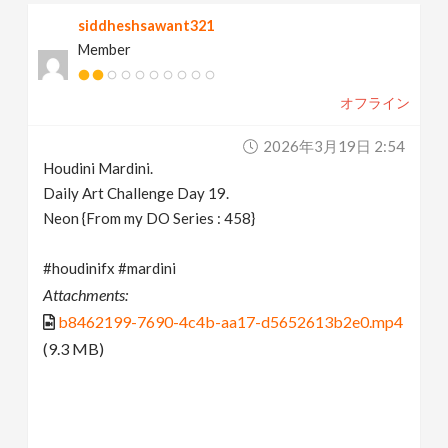
siddheshsawant321
Member
オフライン
2026年3月19日 2:54
Houdini Mardini.
Daily Art Challenge Day 19.
Neon {From my DO Series : 458}
#houdinifx #mardini
Attachments:
b8462199-7690-4c4b-aa17-d5652613b2e0.mp4
(9.3 MB)