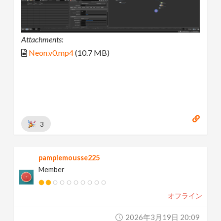
Attachments:
Neon.v0.mp4
(10.7 MB)
3
pamplemousse225
Member
オフライン
2026年3月19日 20:09