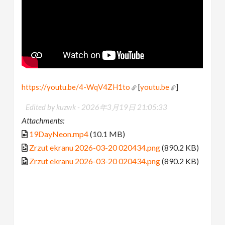
https://youtu.be/4-WqV4ZH1to
[
youtu.be
]
Edited by kuzwk -
2026年3月19日 21:05:33
Attachments:
19DayNeon.mp4
(10.1 MB)
Zrzut ekranu 2026-03-20 020434.png
(890.2 KB)
Zrzut ekranu 2026-03-20 020434.png
(890.2 KB)