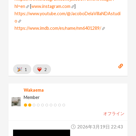
hl=en
[
www.instagram.com
]
https://www.youtube.com/@JacoboDelaVillaNDAstudi
o
https://www.imdb.com/es/name/nm6401289/
[
www.imdb.com
]
I love node based world
Learning and Playing houdini
1
2
Wakaema
Member
オフライン
2026年3月19日 22:43