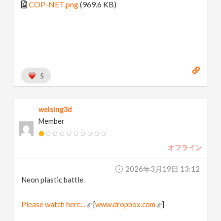
COP-NET.png
(969.6 KB)
5
welsing3d
Member
オフライン
2026年3月19日 13:12
Neon plastic battle.
Please watch here...
[
www.dropbox.com
]