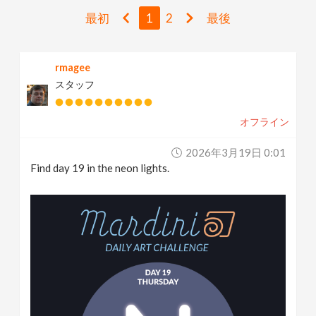
v
最初
1
2
最後
i
rmagee
スタッフ
g
オフライン
a
2026年3月19日 0:01
t
Find day 19 in the neon lights.
i
o
n