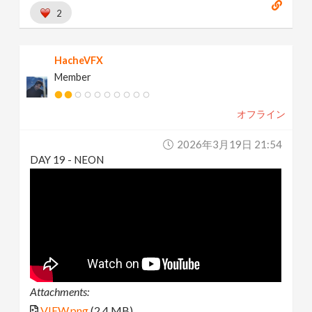
2
HacheVFX
Member
オフライン
2026年3月19日 21:54
DAY 19 - NEON
Attachments:
VIEW.png
(2.4 MB)