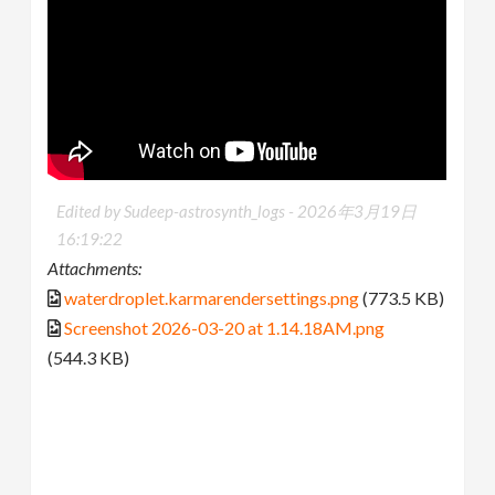
Edited by Sudeep-astrosynth_logs -
2026年3月19日
16:19:22
Attachments:
waterdroplet.karmarendersettings.png
(773.5 KB)
Screenshot 2026-03-20 at 1.14.18AM.png
(544.3 KB)