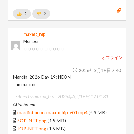
2
2
maxmt_hip
Member
オフライン
2026年3月19日 7:40
Mardini 2026 Day 19: NEON
- animation
Edited by maxmt_hip -
2026年3月19日 12:01:31
Attachments:
mardini-neon_maxmt.hip_v01.mp4
(5.9 MB)
SOP-NET.png
(1.5 MB)
LOP-NET.png
(1.5 MB)