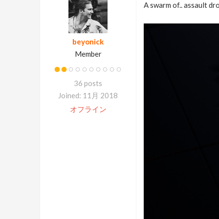
A swarm of.. assault dr
beyonick
Member
36 posts
Joined: 11月 2018
オフライン