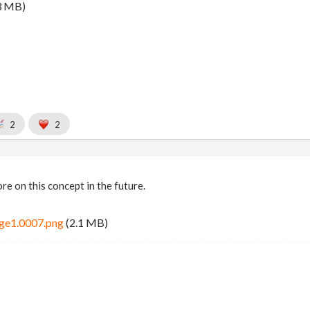
3 MB)
2
2
e on this concept in the future.
ge1.0007.png
(2.1 MB)