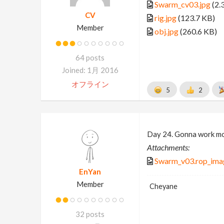
Swarm_cv03.jpg
(2.
CV
rig.jpg
(123.7 KB)
Member
obj.jpg
(260.6 KB)
64 posts
Joined: 1月 2016
オフライン
5
2
Day 24. Gonna work mor
Attachments:
Swarm_v03.rop_ima
EnYan
Member
Cheyane
32 posts