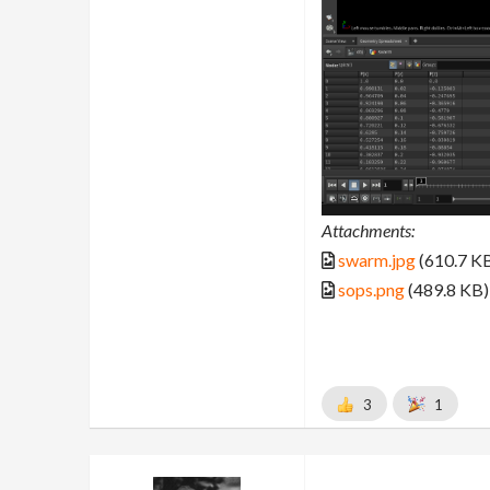
Attachments:
swarm.jpg
(610.7 K
sops.png
(489.8 KB)
3
1