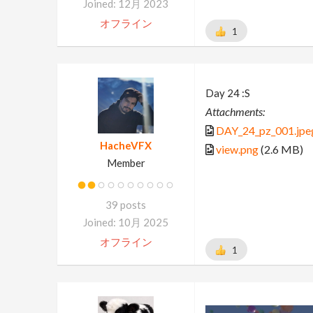
Joined: 12月 2023
オフライン
1
Day 24 :S
Attachments:
DAY_24_pz_001.jpe
HacheVFX
view.png
(2.6 MB)
Member
39 posts
Joined: 10月 2025
オフライン
1