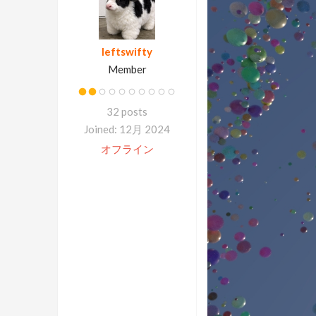
leftswifty
Member
32 posts
Joined: 12月 2024
オフライン