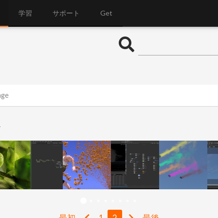
学習
サポート
Get
age
1
最初
1
2
最後