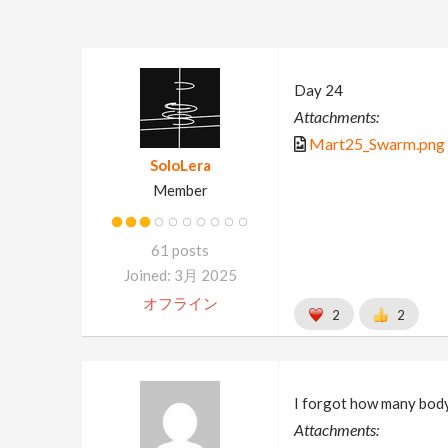
Day 24
Attachments:
Mart25_Swarm.png
SoloLera
Member
61 posts
Joined: 3月 2025
オフライン
2
2
I forgot how many body
Attachments: