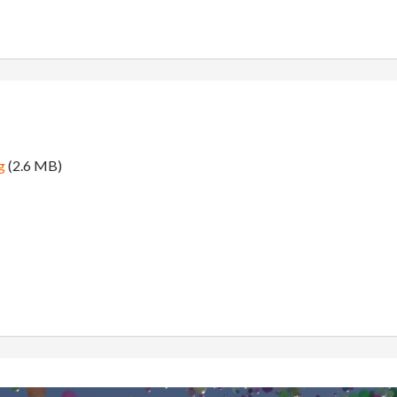
g
(2.6 MB)