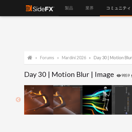
製品
業界
コミュニティ
Forums
Mardini 2026
Day 30 | Motion Blur
Day 30 | Motion Blur | Image
9859