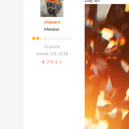
Day 30!
chimiart
Member
33 posts
Joined: 3月 2018
オフライン