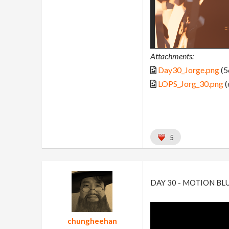
Attachments:
Day30_Jorge.png
(5
LOPS_Jorg_30.png
(
5
DAY 30 - MOTION BL
chungheehan