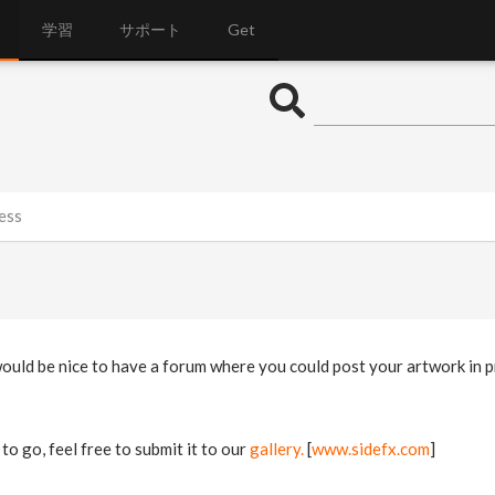
学習
サポート
Get
ess
would be nice to have a forum where you could post your artwork in p
to go, feel free to submit it to our
gallery.
[
www.sidefx.com
]