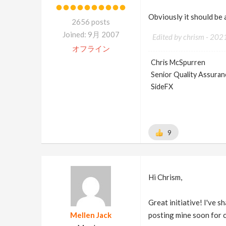
Obviously it should be 
2656 posts
Joined: 9月 2007
Edited by chrism -
202
オフライン
Chris McSpurren
Senior Quality Assuranc
SideFX
9
Hi Chrism,
Great initiative! I've 
Mellen Jack
posting mine soon for cr