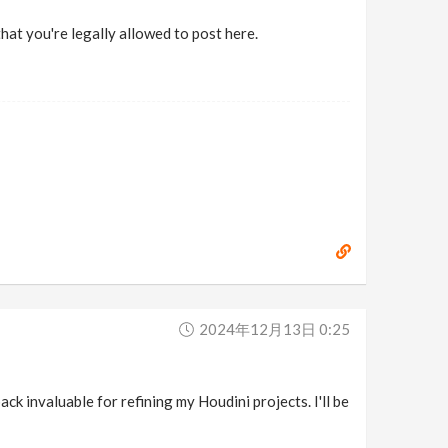
hat you're legally allowed to post here.
2024年12月13日 0:25
ck invaluable for refining my Houdini projects. I'll be