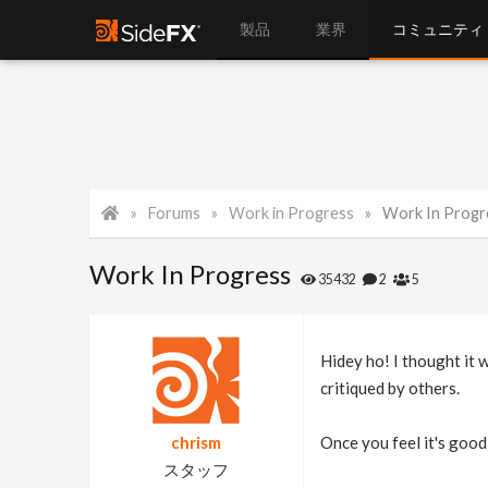
製品
業界
コミュニティ
Forums
Work in Progress
Work In Progr
Work In Progress
35432
2
5
Hidey ho! I thought it 
critiqued by others.
chrism
Once you feel it's good 
スタッフ