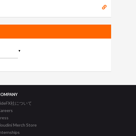
▼
COMPANY
SideFX社について
areers
ress
oudini Merch Store
nternships