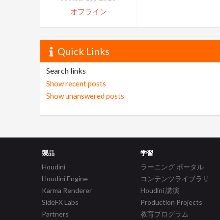
オフライン
Quick Links
Search links
Show recent posts
Show unanswered posts
製品
学習
Houdini
ラーニング ポータル
Houdini Engine
コンテンツライブラリ
Karma Renderer
Houdini 講演
SideFX Labs
Production Projects
Partners
教育プログラム