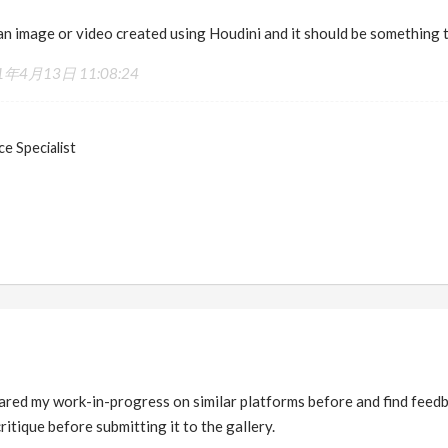
an image or video created using Houdini and it should be something t
1年4月13日 11:08:24
e Specialist
shared my work-in-progress on similar platforms before and find feedba
itique before submitting it to the gallery.