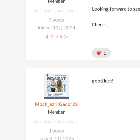
Member
Looking forward to see
7 posts
Cheers,
Joined: 11月 2024
オフライン
1
good luck!
Moch_azrilGacor23
Member
1 posts
Joined: 1月 2025