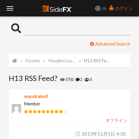
JA
ログイン
T
o
Advanced Search
g
Forums
Houdini Lounge
H13 RSS Feed?
g
H13 RSS Feed?
l
3700
2
0
e
mandrake0
Member
N
オフライン
a
2013年11月5日 4:30