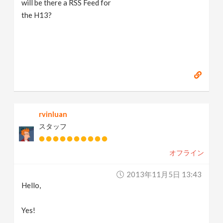
will be there a RSS Feed for
v
the H13?
i
g
a
rvinluan
t
スタッフ
i
オフライン
o
2013年11月5日 13:43
Hello,
n
Yes!