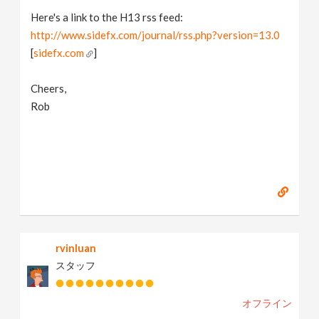
Here's a link to the H13 rss feed:
http://www.sidefx.com/journal/rss.php?version=13.0
[
sidefx.com
]
Cheers,
Rob
rvinluan
スタッフ
オフライン