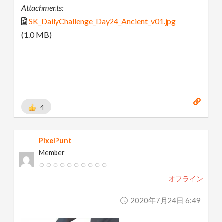
Attachments:
SK_DailyChallenge_Day24_Ancient_v01.jpg
(1.0 MB)
4
PixelPunt
Member
オフライン
2020年7月24日 6:49