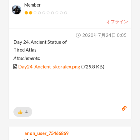
Member
オフライン
2020年7月24日 0:05
Day 24. Ancient Statue of
Tired Atlas
Attachments:
Day24_Ancient_skoralex.png
(729.8 KB)
4
anon_user_75466869