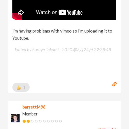
I'm having problems with vimeo so I'm uploading it to
Youtube.
Edited by Furuya Takumi -
2020年7月24日 22:38:48
2
barrettM96
Member