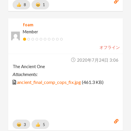
8
1
foam
Member
オフライン
2020年7月24日 3:06
The Ancient One
Attachments:
ancient_final_comp_cops_fix.jpg
(461.3 KB)
3
5