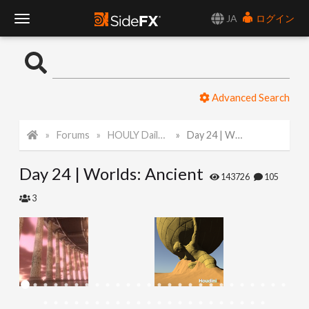
JA
ログイン
T
o
Advanced Search
g
Forums
HOULY Daily Challenge
Day 24 | Worlds: Ancient
g
Day 24 | Worlds: Ancient
l
143726
105
3
e
N
a