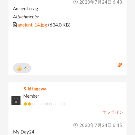
2020年7月24日 6:43
Ancient crag
Attachments:
ancient_14.jpg
(634.0 KB)
4
S-kitagawa
Member
オフライン
2020年7月24日 6:45
My Day24