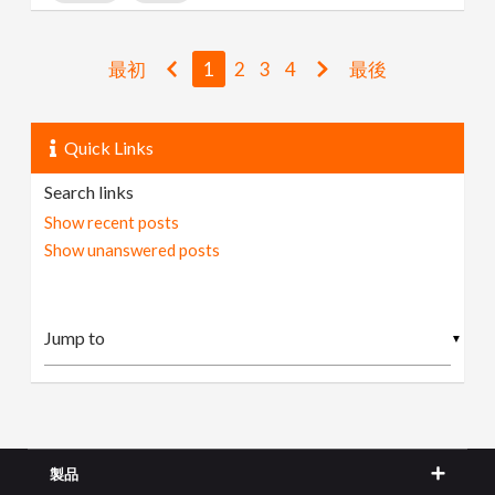
最初
1
2
3
4
最後
Quick Links
Search links
Show recent posts
Show unanswered posts
▼
製品