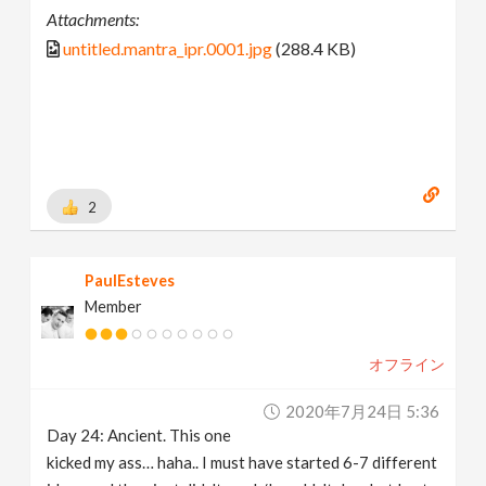
Attachments:
untitled.mantra_ipr.0001.jpg
(288.4 KB)
2
PaulEsteves
Member
オフライン
2020年7月24日 5:36
Day 24: Ancient. This one
kicked my ass… haha.. I must have started 6-7 different