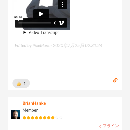
Edited by PixelPunt -
2020年7月25日 02:31:24
1
BrianHanke
Member
オフライン