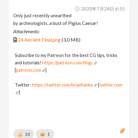
2020年7月24日 6:55
Only just recently unearthed
by archeologists, a bust of Pigius Caesar!
Attachments:
24 Ancient Final.png
(3.0 MB)
Subscribe to my Patreon for the best CG tips, tricks
and tutorials!
https://patreon.com/bhgc
[
patreon.com
]
Twitter:
https://twitter.com/brianhanke
[
twitter.com
]
Behance:
https://www.behance.net/brianhanke/projects
[
www.behance.net
]
10
1