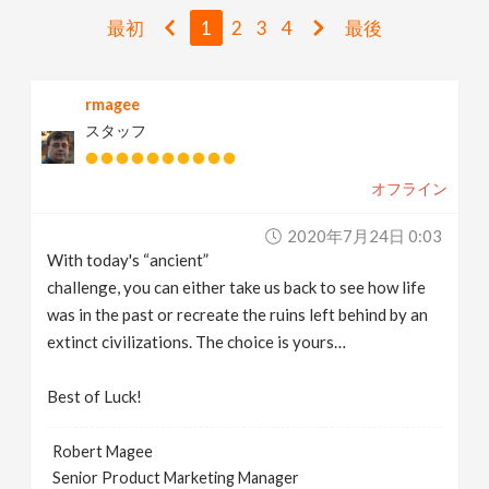
v
最初
1
2
3
4
最後
i
rmagee
スタッフ
g
オフライン
a
2020年7月24日 0:03
t
With today's “ancient”
challenge, you can either take us back to see how life
i
was in the past or recreate the ruins left behind by an
extinct civilizations. The choice is yours…
o
Best of Luck!
n
Robert Magee
Senior Product Marketing Manager