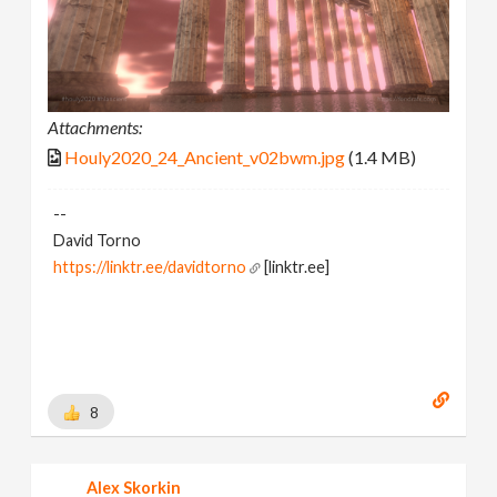
Attachments:
Houly2020_24_Ancient_v02bwm.jpg
(1.4 MB)
--
David Torno
https://linktr.ee/davidtorno
[linktr.ee]
8
Alex Skorkin