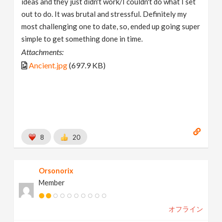
ideas and they just didn't work/I couldn't do what I set
out to do. It was brutal and stressful. Definitely my
most challenging one to date, so, ended up going super
simple to get something done in time.
Attachments:
Ancient.jpg
(697.9 KB)
8
20
Orsonorix
Member
オフライン