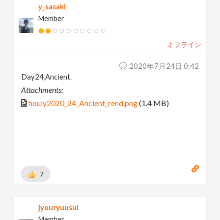
y_sasaki
Member
オフライン
2020年7月24日 0:42
Day24,Ancient.
Attachments:
houly2020_24_Ancient_rend.png
(1.4 MB)
7
jyouryuusui
Member