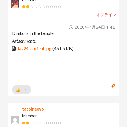
オフライン
2020年7月24日 1:41
Diniko is in the temple.
Attachments:
day24-ancient.jpg
(461.5 KB)
10
tatoinexv6
Member