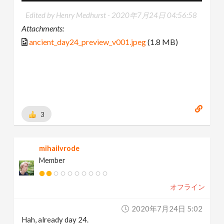
Edited by Henry Medhurst -
2020年7月24日 04:56:58
Attachments:
ancient_day24_preview_v001.jpeg
(1.8 MB)
3
mihailvrode
Member
オフライン
2020年7月24日 5:02
Hah, already day 24.