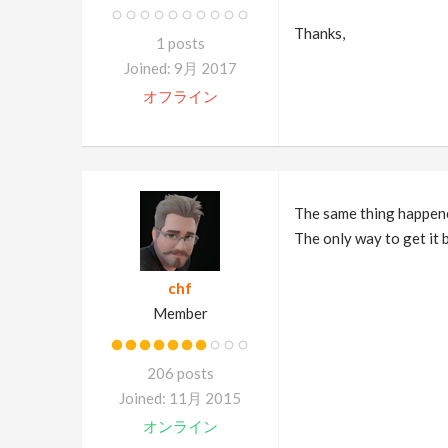
Thanks,
1 posts
Joined: 9月 2017
オフライン
The same thing happened
The only way to get it 
chf
Member
206 posts
Joined: 11月 2015
オンライン