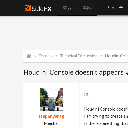
製品
業界
コミュニティ
Forums
Technical Discussion
Houdini Con
Houdini Console doesn't appears
Hi ,
Houdini Console doesn'
stepanyantg
I am trying to create a
Member
Is there something that