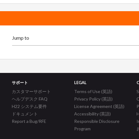
サポート
LEGAL
カスタマーサポート
Terms of Use (英語)
ヘルプデスク FAQ
Privacy Policy (英語)
C
H22 システム要件
License Agreement (英語)
P
ドキュメント
Accessibility (英語)
H
Report a Bug/RFE
Responsible Disclosure
I
Program