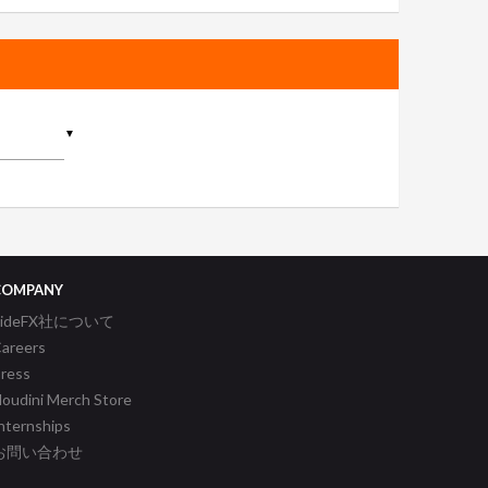
▼
COMPANY
SideFX社について
areers
ress
oudini Merch Store
nternships
お問い合わせ