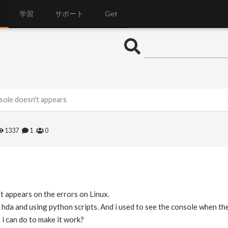
学習
サポート
Get
sole doesn't appears
1337
1
0
t appears on the errors on Linux.
n hda and using python scripts. And i used to see the console when th
 i can do to make it work?