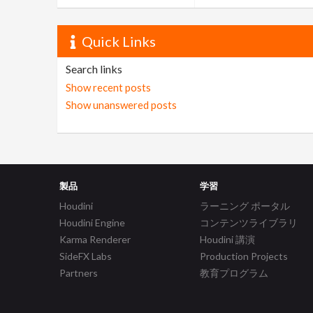
Quick Links
Search links
Show recent posts
Show unanswered posts
製品
学習
Houdini
ラーニング ポータル
Houdini Engine
コンテンツライブラリ
Karma Renderer
Houdini 講演
SideFX Labs
Production Projects
Partners
教育プログラム