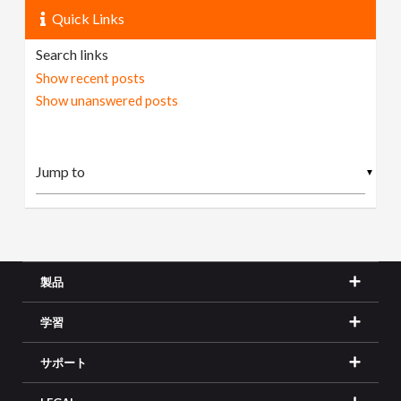
Quick Links
Search links
Show recent posts
Show unanswered posts
▼
製品
学習
サポート