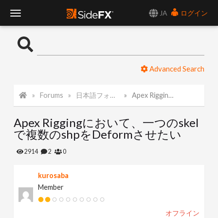
JA
ログイン
T
o
Advanced Search
g
Forums
日本語フォーラム
Apex Riggingにおいて、一つのskelで複数のshpをDeformさせたい
g
Apex Riggingにおいて、一つのskel
l
で複数のshpをDeformさせたい
e
2914
2
0
kurosaba
N
Member
a
オフライン