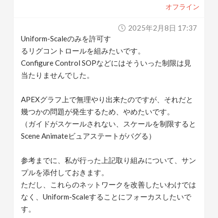
オフライン
v
2025年2月8日 17:37
i
Uniform-Scaleのみを許可す
るリグコントロールを組みたいです。
g
Configure Control SOPなどにはそういった制限は見
当たりませんでした。
a
APEXグラフ上で無理やり出来たのですが、それだと
幾つかの問題が発生するため、やめたいです。
t
（ガイドがスケールされない、スケールを制限すると
Scene Animateビュアステートがバグる）
i
参考までに、私が行った上記取り組みについて、サン
o
プルを添付しておきます。
ただし、これらのネットワークを改善したいわけでは
n
なく、Uniform-Scaleすることにフォーカスしたいで
す。