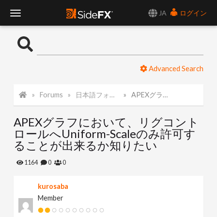
JA
ログイン
T
o
Advanced Search
g
Forums
日本語フォーラム
APEXグラフにおいて、リグコントロールへUniform-Scaleのみ許可することが出来るか知りたい
g
APEXグラフにおいて、リグコント
l
ロールへUniform-Scaleのみ許可す
ることが出来るか知りたい
e
1164
0
0
N
kurosaba
Member
a