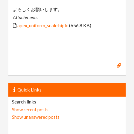
よろしくお願いします。
Attachments:
apex_uniform_scale.hiplc
(656.8 KB)
Quick Links
Search links
Show recent posts
Show unanswered posts