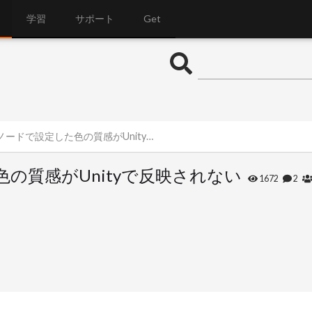
学習
サポート
Get
lノードで設定した色の質感がUnityで反映されない
した色の質感がUnityで反映されない
1672
2