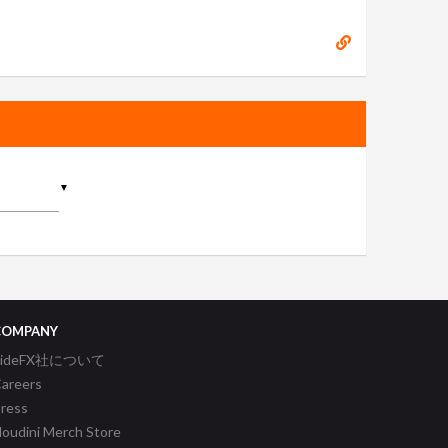
▼
COMPANY
SideFX社について
areers
ress
oudini Merch Store