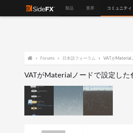
製品
業界
コミュニティ
Forums
日本語フォーラム
VATがMateria
VATがMaterialノードで設定