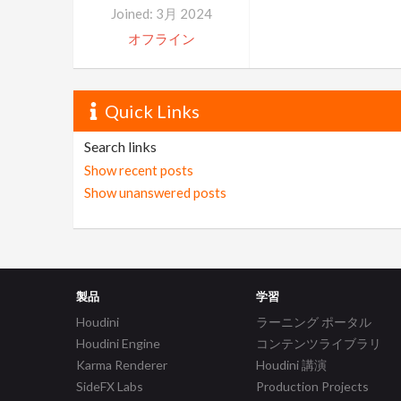
Joined: 3月 2024
オフライン
Quick Links
Search links
Show recent posts
Show unanswered posts
製品
学習
Houdini
ラーニング ポータル
Houdini Engine
コンテンツライブラリ
Karma Renderer
Houdini 講演
SideFX Labs
Production Projects