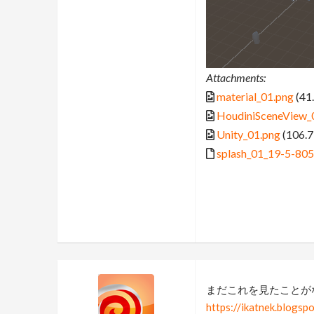
Attachments:
material_01.png
(41
HoudiniSceneView_
Unity_01.png
(106.7
splash_01_19-5-805.
まだこれを見たことが
https://ikatnek.blogs