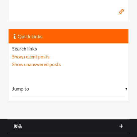
Quick Links
Search links
Show recent posts
Show unanswered posts
▼
製品