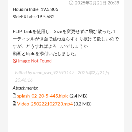
2025年2月21日 20:39
v
Houdini Indie :19.5.805
SideFXLabs:19.5.682
i
FLIP Tankを使用し、Sizeを変更せずに飛び散ったパ
g
ーティクルが側面で跳ね返らずすり抜けて欲しいので
すが、どうすればよろしいでしょうか
a
動画とhiplcを添付いたしました。
Image Not Found
t
Edited by anon_user_92593147 -
2025年2月21日
20:46:16
i
Attachments:
splash_02_20-5-445.hiplc
(2.4 MB)
o
Video_250222102723.mp4
(3.2 MB)
n