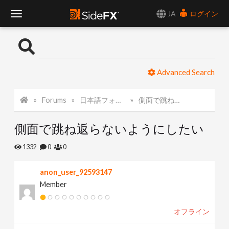
JA
ログイン
T
o
Advanced Search
g
Forums
日本語フォーラム
側面で跳ね返らないようにしたい
g
側面で跳ね返らないようにしたい
l
1332
0
0
e
anon_user_92593147
Member
N
オフライン
a