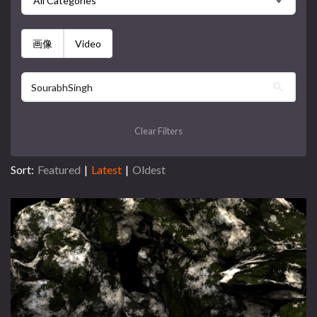
All Categories
画像
Video
Clear Filters
Sort:
Featured
|
Latest
|
Oldest