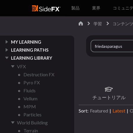
製品
業界
コミュニ
学習
コンテン
MY LEARNING
LEARNING PATHS
LEARNING LIBRARY
VFX
Destruction FX
Pyro FX
Fluids
チュートリアル
Vellum
MPM
Sort:
Featured
|
Latest
|
O
Particles
World Building
Terrain