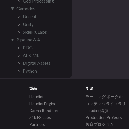
Geo Processing
Gamedev
Unreal
Unity
SideFX Labs
Pipeline & AI
PDG
AI & ML
Digital Assets
Python
製品
学習
Houdini
ラーニング ポータル
Houdini Engine
コンテンツライブラリ
Karma Renderer
Houdini 講演
SideFX Labs
Production Projects
Partners
教育プログラム