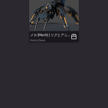
メカ (Mech) | リグとアニメーション付き UE プロジェクト (Rigged, Animated, with Unreal Project)
Henry Dean