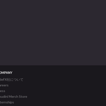
OMPANY
ideFX社について
areers
ress
udini Merch Store
ternships