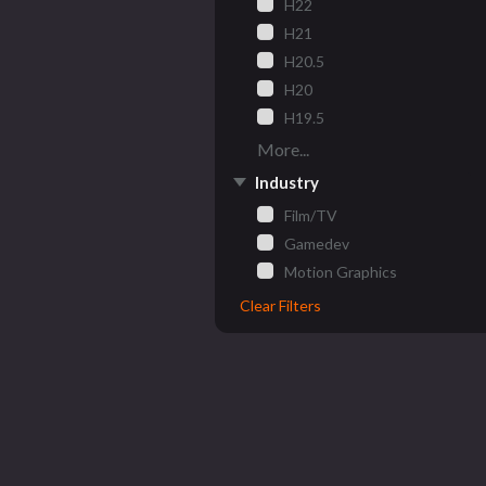
H22
H21
H20.5
H20
H19.5
More...
Industry
Film/TV
Gamedev
Motion Graphics
Clear Filters