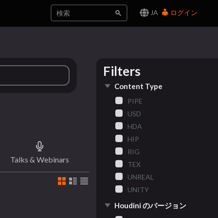
JA
ログイン
Filters
Content Type
PIPE
USD
HDA
HIP
RIG
Talks & Webinars
TEX
UNREAL
UNITY
Houdini のバージョン