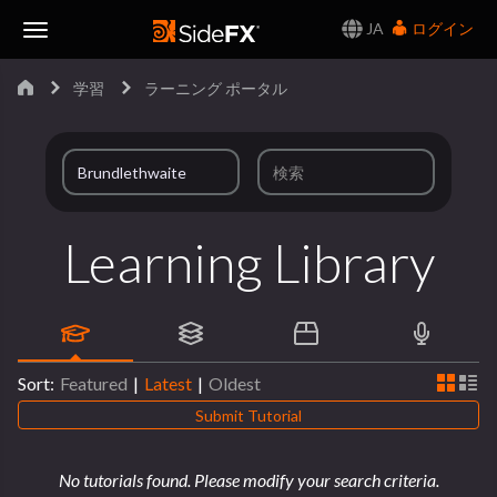
JA
ログイン
Toggle
学習
ラーニング ポータル
Navigation
Learning Library
Sort:
Featured
|
Latest
|
Oldest
Submit Tutorial
No tutorials found. Please modify your search criteria.