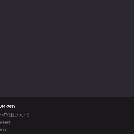
OMPANY
ideFX社について
areers
ress