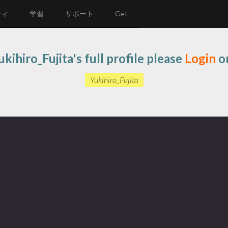
ティ
学習
サポート
Get
kihiro_Fujita's full profile please
Login
o
Yukihiro_Fujita