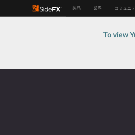
製品
業界
コミュニ
To view Yu