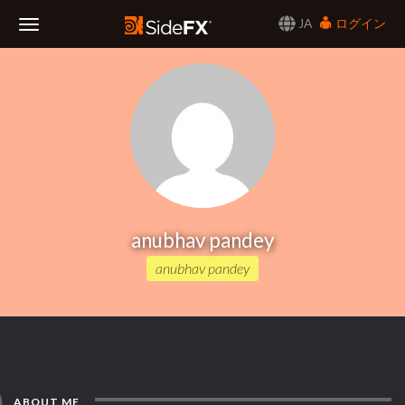
JA
ログイン
Toggle
Navigation
anubhav pandey
anubhav pandey
ABOUT ME