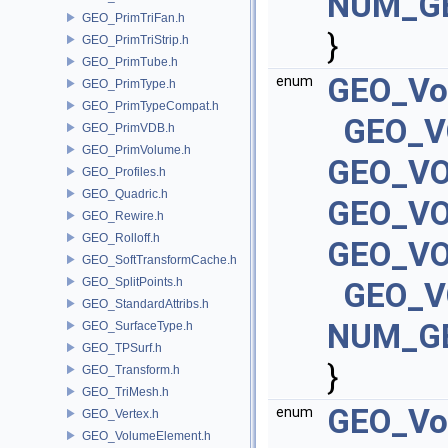
NUM_G
GEO_PrimTriFan.h
}
GEO_PrimTriStrip.h
GEO_PrimTube.h
GEO_Vo
enum
GEO_PrimType.h
GEO_PrimTypeCompat.h
GEO_V
GEO_PrimVDB.h
GEO_PrimVolume.h
GEO_V
GEO_Profiles.h
GEO_Quadric.h
GEO_VO
GEO_Rewire.h
GEO_Rolloff.h
GEO_VO
GEO_SoftTransformCache.h
GEO_SplitPoints.h
GEO_V
GEO_StandardAttribs.h
NUM_G
GEO_SurfaceType.h
GEO_TPSurf.h
}
GEO_Transform.h
GEO_TriMesh.h
GEO_Vo
enum
GEO_Vertex.h
GEO_VolumeElement.h