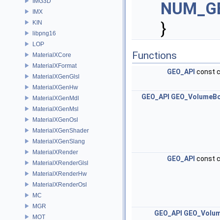
IMG3D
NUM_G
IMX
KIN
}
libpng16
LOP
Functions
MaterialXCore
MaterialXFormat
GEO_API
const c
MaterialXGenGlsl
MaterialXGenHw
GEO_API
GEO_VolumeBo
MaterialXGenMdl
MaterialXGenMsl
MaterialXGenOsl
MaterialXGenShader
MaterialXGenSlang
MaterialXRender
GEO_API
const c
MaterialXRenderGlsl
MaterialXRenderHw
MaterialXRenderOsl
MC
MGR
GEO_API
GEO_Volum
MOT