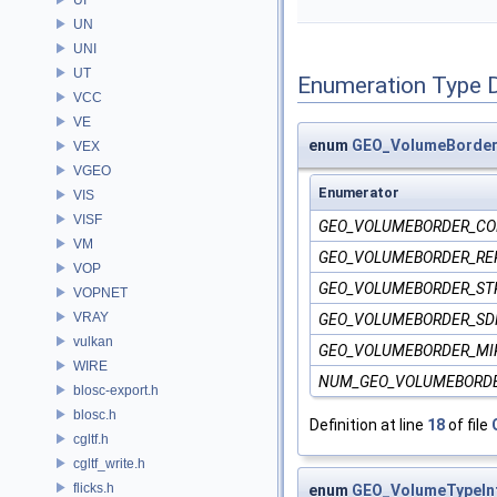
UN
UNI
UT
Enumeration Type 
VCC
VE
enum
GEO_VolumeBorde
VEX
VGEO
Enumerator
VIS
VISF
GEO_VOLUMEBORDER_C
VM
GEO_VOLUMEBORDER_RE
VOP
GEO_VOLUMEBORDER_ST
VOPNET
VRAY
GEO_VOLUMEBORDER_SD
vulkan
GEO_VOLUMEBORDER_MI
WIRE
NUM_GEO_VOLUMEBORD
blosc-export.h
blosc.h
Definition at line
18
of file
cgltf.h
cgltf_write.h
flicks.h
enum
GEO_VolumeTypeIn