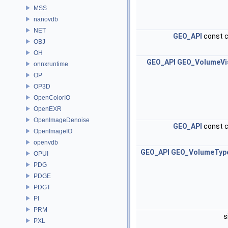
MSS
nanovdb
NET
GEO_API
const c
OBJ
OH
GEO_API
GEO_VolumeVi
onnxruntime
OP
OP3D
OpenColorIO
OpenEXR
OpenImageDenoise
GEO_API
const c
OpenImageIO
openvdb
GEO_API
GEO_VolumeType
OPUI
PDG
PDGE
PDGT
PI
PRM
s
PXL