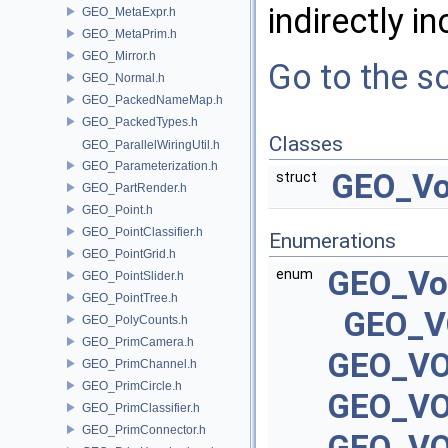
indirectly in
GEO_MetaExpr.h
GEO_MetaPrim.h
GEO_Mirror.h
Go to the so
GEO_Normal.h
GEO_PackedNameMap.h
GEO_PackedTypes.h
Classes
GEO_ParallelWiringUtil.h
GEO_Parameterization.h
GEO_Vo
struct
GEO_PartRender.h
GEO_Point.h
GEO_PointClassifier.h
Enumerations
GEO_PointGrid.h
GEO_Vo
enum
GEO_PointSlider.h
GEO_PointTree.h
GEO_
GEO_PolyCounts.h
GEO_PrimCamera.h
GEO_V
GEO_PrimChannel.h
GEO_PrimCircle.h
GEO_V
GEO_PrimClassifier.h
GEO_PrimConnector.h
GEO_V