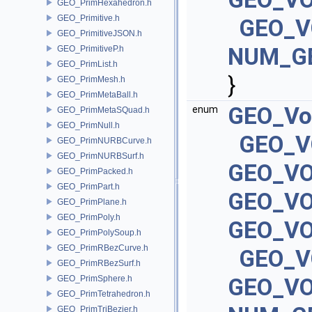
GEO_PrimHexahedron.h
GEO_Primitive.h
GEO_V
GEO_PrimitiveJSON.h
NUM_G
GEO_PrimitiveP.h
GEO_PrimList.h
}
GEO_PrimMesh.h
GEO_PrimMetaBall.h
GEO_Vo
enum
GEO_PrimMetaSQuad.h
GEO_PrimNull.h
GEO_V
GEO_PrimNURBCurve.h
GEO_PrimNURBSurf.h
GEO_V
GEO_PrimPacked.h
GEO_PrimPart.h
GEO_VO
GEO_PrimPlane.h
GEO_PrimPoly.h
GEO_VO
GEO_PrimPolySoup.h
GEO_PrimRBezCurve.h
GEO_V
GEO_PrimRBezSurf.h
GEO_PrimSphere.h
GEO_V
GEO_PrimTetrahedron.h
GEO_PrimTriBezier.h