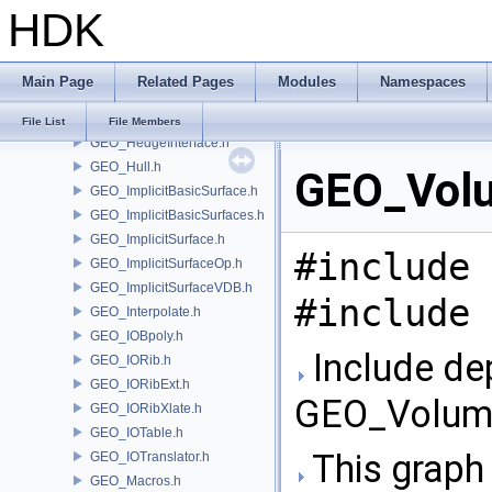
HDK
GEO_Error.h
GEO_ExpandGroupUtils.h
GEO_Face.h
Main Page
Related Pages
Modules
Namespaces
GEO_Greville.h
GEO_Hedge.h
File List
File Members
GEO_HedgeInterface.h
GEO_Hull.h
GEO_Volu
GEO_ImplicitBasicSurface.h
GEO_ImplicitBasicSurfaces.h
GEO_ImplicitSurface.h
#include 
GEO_ImplicitSurfaceOp.h
GEO_ImplicitSurfaceVDB.h
#include 
GEO_Interpolate.h
GEO_IOBpoly.h
Include de
GEO_IORib.h
GEO_IORibExt.h
GEO_Volume
GEO_IORibXlate.h
GEO_IOTable.h
This graph 
GEO_IOTranslator.h
GEO_Macros.h