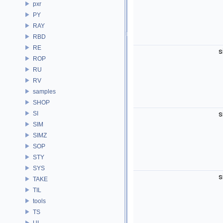
pxr
PY
RAY
RBD
RE
s
ROP
RU
RV
samples
SHOP
SI
s
SIM
SIMZ
SOP
STY
SYS
s
TAKE
TIL
tools
TS
UI