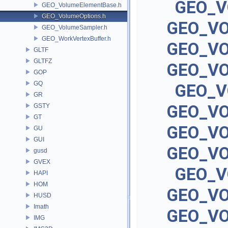
GEO_V
GEO_VolumeElementBase.h
GEO_VolumeOptions.h
GEO_V
GEO_VolumeSampler.h
GEO_WorkVertexBuffer.h
GEO_VO
GLTF
GLTFZ
GEO_V
GOP
GQ
GEO_V
GR
GEO_V
GSTY
GT
GEO_V
GU
GUI
GEO_VO
gusd
GVEX
GEO_V
HAPI
HOM
GEO_VO
HUSD
Imath
GEO_VO
IMG