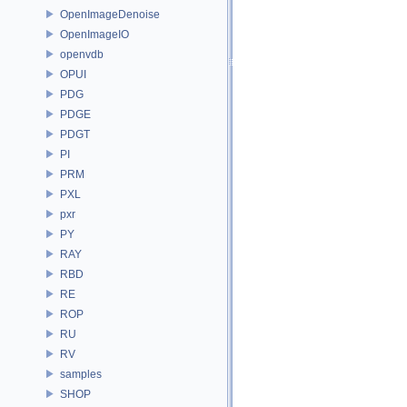
OpenImageDenoise
OpenImageIO
openvdb
OPUI
PDG
PDGE
PDGT
PI
PRM
PXL
pxr
PY
RAY
RBD
RE
ROP
RU
RV
samples
SHOP