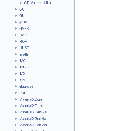
GT_VolumeUtil.h
GU
GUI
gusd
GVEX
HAPI
HOM
HUSD
Imath
IMG
IMG3D
IMX
KIN
libpng16
LOP
MaterialXCore
MaterialXFormat
MaterialXGenGlsl
MaterialXGenHw
MaterialXGenMdl