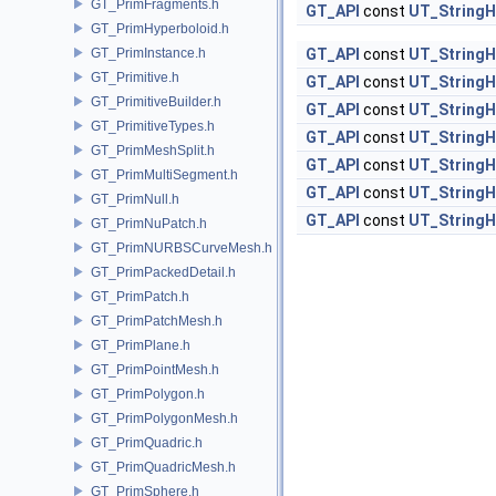
GT_PrimFragments.h
GT_API
const
UT_StringH
GT_PrimHyperboloid.h
GT_PrimInstance.h
GT_API
const
UT_StringH
GT_Primitive.h
GT_API
const
UT_StringH
GT_PrimitiveBuilder.h
GT_API
const
UT_StringH
GT_PrimitiveTypes.h
GT_API
const
UT_StringH
GT_PrimMeshSplit.h
GT_API
const
UT_StringH
GT_PrimMultiSegment.h
GT_API
const
UT_StringH
GT_PrimNull.h
GT_API
const
UT_StringH
GT_PrimNuPatch.h
GT_PrimNURBSCurveMesh.h
GT_PrimPackedDetail.h
GT_PrimPatch.h
GT_PrimPatchMesh.h
GT_PrimPlane.h
GT_PrimPointMesh.h
GT_PrimPolygon.h
GT_PrimPolygonMesh.h
GT_PrimQuadric.h
GT_PrimQuadricMesh.h
GT_PrimSphere.h