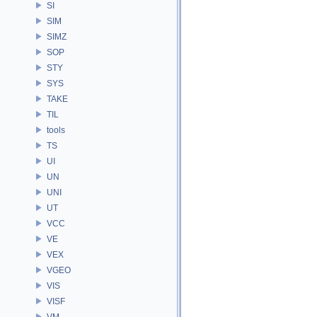
SI
SIM
SIMZ
SOP
STY
SYS
TAKE
TIL
tools
TS
UI
UN
UNI
UT
VCC
VE
VEX
VGEO
VIS
VISF
VM