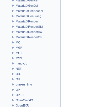
MaterialXGenMsl
MaterialXGenOsl
MaterialXGenShader
MaterialXGenSlang
MaterialXRender
MaterialXRenderGlsl
MaterialXRenderHw
MaterialXRenderOsl
MC
MGR
MOT
MSS
nanovdb
NET
OBJ
OH
onnxruntime
OP
OP3D
OpenColorIO
OpenEXR