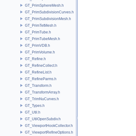
GT_PrimSphereMesh.h
GT_PrimSubdivisionCurves.h
GT_PrimSubdivisionMesh.h
GT_PrimTetMesh.h
GT_PrimTube.h
GT_PrimTubeMesh.h
GT_PrimVDB.h
GT_PrimVolume.h
GT_Refine.h
GT_RefineCollect.h
GT_RefineList.h
GT_RefineParms.h
GT_Transform.h
GT_TransformArray.h
GT_TrimNuCurves.h
GT_Types.h
GT_Util.h
GT_UtilOpenSubdiv.h
GT_ViewportHookCollector.h
GT_ViewportRefineOptions.h