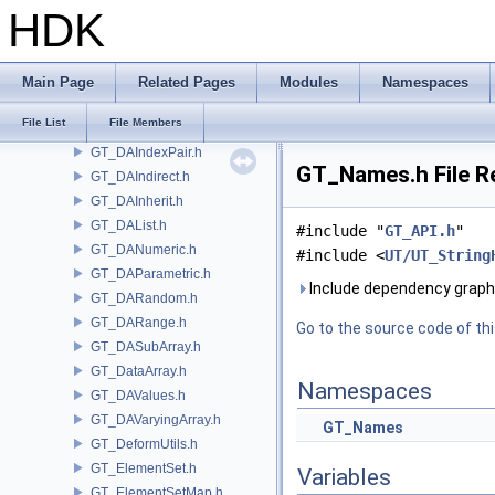
GT_DABool.h
HDK
GT_DAClampedArray.h
GT_DAConstant.h
GT_DAConstantValue.h
Main Page
Related Pages
Modules
Namespaces
GT_DAIndexedDict.h
File List
File Members
GT_DAIndexedString.h
GT_DAIndexPair.h
GT_Names.h File R
GT_DAIndirect.h
GT_DAInherit.h
GT_DAList.h
#include "
GT_API.h
"
GT_DANumeric.h
#include <
UT/UT_String
GT_DAParametric.h
Include dependency graph
GT_DARandom.h
GT_DARange.h
Go to the source code of this
GT_DASubArray.h
GT_DataArray.h
Namespaces
GT_DAValues.h
GT_DAVaryingArray.h
GT_Names
GT_DeformUtils.h
GT_ElementSet.h
Variables
GT_ElementSetMap.h