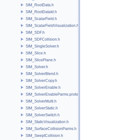
SIM_RootData.h
SIM_RootDataId.h
SIM_ScalarField.h
SIM_ScalarFieldVisualization.h
SIM_SDF.h
SIM_SDFCollision.h
SIM_SingleSolver.h
SIM_Slice.h
SIM_SlicePlane.h
SIM_Solver.h
SIM_SolverBlend.h
SIM_SolverCopy.h
SIM_SolverEnable.h
SIM_SolverEnableParms.proto.h
SIM_SolverMulti.h
SIM_SolverStatic.h
SIM_SolverSwitch.h
SIM_StaticVisualization.h
SIM_SurfaceCollisionParms.h
SIM_SweptCollision.h