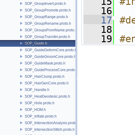
   15
#i
SOP_GroupInvert.proto.h
   16
SOP_GroupPromote.proto.h
SOP_GroupRange.proto.h
   17
#d
SOP_GroupRename.proto.h
   18
SOP_GroupsFromName.proto.h
   19
#e
SOP_GroupTransfer.proto.h
SOP_Guide.h
SOP_GuideDeformCore.proto.h
SOP_GuideGroomCore.proto.h
SOP_GuideMask.proto.h
SOP_GuideProcessCore.proto.h
SOP_HairClump.proto.h
SOP_HairGenCore.proto.h
SOP_Handle.h
SOP_HeatGeodesic.proto.h
SOP_Hole.proto.h
SOP_HOM.h
SOP_Inflate.proto.h
SOP_IntersectionAnalysis.proto.h
SOP_IntersectionStitch.proto.h