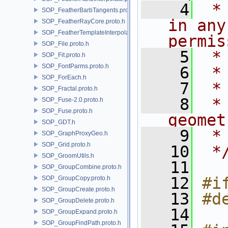
    4
 *
SOP_FeatherBarbTangents.proto.h
in any
SOP_FeatherRayCore.proto.h
SOP_FeatherTemplateInterpolate.proto.h
permis
SOP_File.proto.h
    5
 *
SOP_Fit.proto.h
SOP_FontParms.proto.h
    6
SOP_ForEach.h
    7
 *
SOP_Fractal.proto.h
    8
 *
SOP_Fuse-2.0.proto.h
SOP_Fuse.proto.h
geomet
SOP_GDT.h
    9
 *
SOP_GraphProxyGeo.h
SOP_Grid.proto.h
   10
 *
SOP_GroomUtils.h
   11
SOP_GroupCombine.proto.h
   12
#i
SOP_GroupCopy.proto.h
SOP_GroupCreate.proto.h
   13
#d
SOP_GroupDelete.proto.h
   14
SOP_GroupExpand.proto.h
SOP_GroupFindPath.proto.h