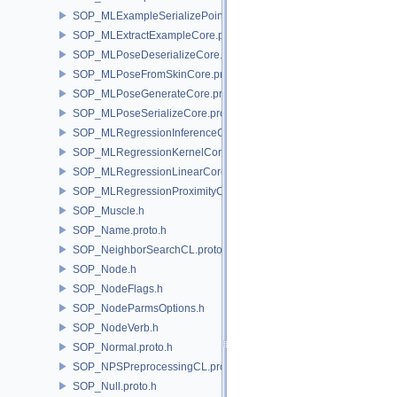
SOP_MLExampleSerializePoint.proto.h
SOP_MLExtractExampleCore.proto.h
SOP_MLPoseDeserializeCore.proto.h
SOP_MLPoseFromSkinCore.proto.h
SOP_MLPoseGenerateCore.proto.h
SOP_MLPoseSerializeCore.proto.h
SOP_MLRegressionInferenceCore.proto.h
SOP_MLRegressionKernelCore.proto.h
SOP_MLRegressionLinearCore.proto.h
SOP_MLRegressionProximityCore.proto.h
SOP_Muscle.h
SOP_Name.proto.h
SOP_NeighborSearchCL.proto.h
SOP_Node.h
SOP_NodeFlags.h
SOP_NodeParmsOptions.h
SOP_NodeVerb.h
SOP_Normal.proto.h
SOP_NPSPreprocessingCL.proto.h
SOP_Null.proto.h