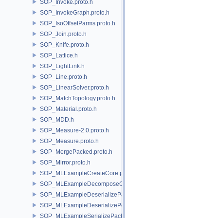
SOP_Invoke.proto.h
SOP_InvokeGraph.proto.h
SOP_IsoOffsetParms.proto.h
SOP_Join.proto.h
SOP_Knife.proto.h
SOP_Lattice.h
SOP_LightLink.h
SOP_Line.proto.h
SOP_LinearSolver.proto.h
SOP_MatchTopology.proto.h
SOP_Material.proto.h
SOP_MDD.h
SOP_Measure-2.0.proto.h
SOP_Measure.proto.h
SOP_MergePacked.proto.h
SOP_Mirror.proto.h
SOP_MLExampleCreateCore.proto.h
SOP_MLExampleDecomposeCore.proto.h
SOP_MLExampleDeserializePacked.proto.h
SOP_MLExampleDeserializePoint.proto.h
SOP_MLExampleSerializePacked.proto.h