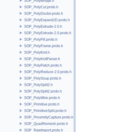
SOP_PolyBridge.h
SOP_PolyCut.proto.h
SOP_PolyDoctor.proto.h
SOP_PolyExpand2D.proto.h
SOP_PolyExtrude-2.0.h
SOP_PolyExtrude-2.0.proto.h
SOP_PolyFill.proto.h
SOP_PolyFrame.proto.h
SOP_PolyKnit.h
SOP_PolyKnitParser.h
SOP_PolyPatch.proto.h
SOP_PolyReduce-2.0.proto.h
SOP_PolySoup.proto.h
SOP_PolySplit2.h
SOP_PolySplit2.proto.h
SOP_PolyWire.proto.h
SOP_Primitive.proto.h
SOP_PrimitiveSplit.proto.h
SOP_ProximityCapture.proto.h
SOP_QuadRemesh.proto.h
SOP_RawImport.proto.h