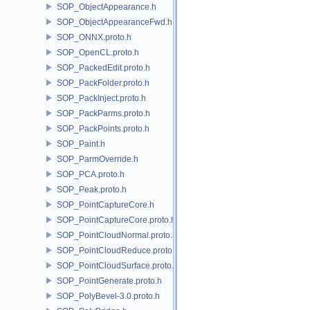
SOP_ObjectAppearance.h
SOP_ObjectAppearanceFwd.h
SOP_ONNX.proto.h
SOP_OpenCL.proto.h
SOP_PackedEdit.proto.h
SOP_PackFolder.proto.h
SOP_PackInject.proto.h
SOP_PackParms.proto.h
SOP_PackPoints.proto.h
SOP_Paint.h
SOP_ParmOverride.h
SOP_PCA.proto.h
SOP_Peak.proto.h
SOP_PointCaptureCore.h
SOP_PointCaptureCore.proto.h
SOP_PointCloudNormal.proto.h
SOP_PointCloudReduce.proto.h
SOP_PointCloudSurface.proto.h
SOP_PointGenerate.proto.h
SOP_PolyBevel-3.0.proto.h