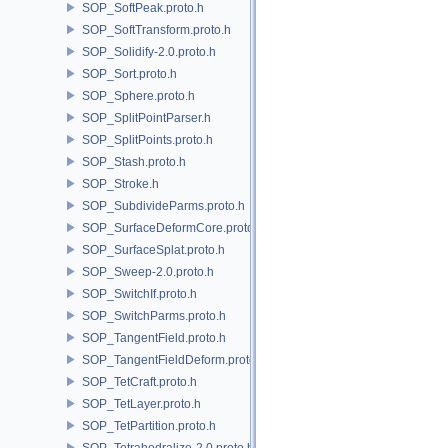
SOP_SoftPeak.proto.h
SOP_SoftTransform.proto.h
SOP_Solidify-2.0.proto.h
SOP_Sort.proto.h
SOP_Sphere.proto.h
SOP_SplitPointParser.h
SOP_SplitPoints.proto.h
SOP_Stash.proto.h
SOP_Stroke.h
SOP_SubdivideParms.proto.h
SOP_SurfaceDeformCore.proto.h
SOP_SurfaceSplat.proto.h
SOP_Sweep-2.0.proto.h
SOP_SwitchIf.proto.h
SOP_SwitchParms.proto.h
SOP_TangentField.proto.h
SOP_TangentFieldDeform.proto.h
SOP_TetCraft.proto.h
SOP_TetLayer.proto.h
SOP_TetPartition.proto.h
SOP_Tetrahedralize-2.0.proto.h