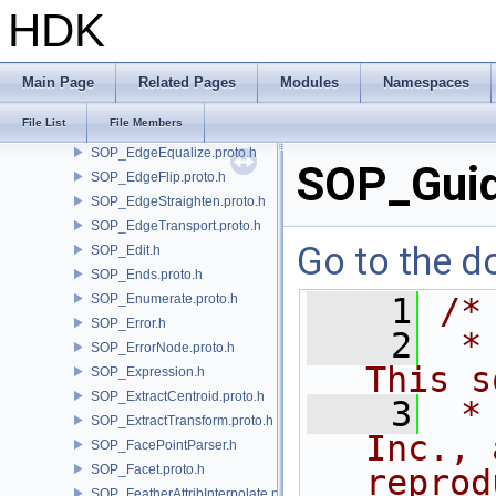
SOP_Dissolve-2.0.proto.h
HDK
SOP_Divide.proto.h
SOP_Each.h
SOP_EdgeCollapse.proto.h
Main Page
Related Pages
Modules
Namespaces
SOP_EdgeCusp.proto.h
File List
File Members
SOP_EdgeDivide.proto.h
SOP_EdgeEqualize.proto.h
SOP_Guid
SOP_EdgeFlip.proto.h
SOP_EdgeStraighten.proto.h
SOP_EdgeTransport.proto.h
Go to the do
SOP_Edit.h
SOP_Ends.proto.h
SOP_Enumerate.proto.h
    1
/*
SOP_Error.h
    2
 *
SOP_ErrorNode.proto.h
This s
SOP_Expression.h
SOP_ExtractCentroid.proto.h
    3
 *
SOP_ExtractTransform.proto.h
Inc., 
SOP_FacePointParser.h
SOP_Facet.proto.h
reprod
SOP_FeatherAttribInterpolate.proto.h