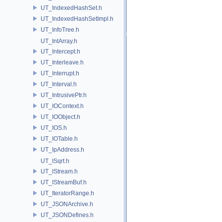
UT_IndexedHashSet.h
UT_IndexedHashSetImpl.h
UT_InfoTree.h
UT_IntArray.h
UT_Intercept.h
UT_Interleave.h
UT_Interrupt.h
UT_Interval.h
UT_IntrusivePtr.h
UT_IOContext.h
UT_IOObject.h
UT_IOS.h
UT_IOTable.h
UT_IpAddress.h
UT_ISqrt.h
UT_IStream.h
UT_IStreamBuf.h
UT_IteratorRange.h
UT_JSONArchive.h
UT_JSONDefines.h