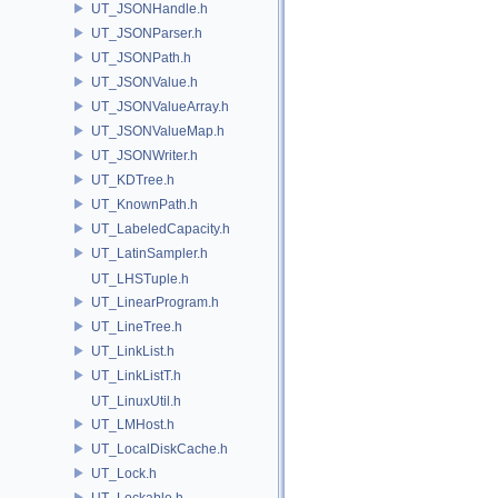
UT_JSONHandle.h
UT_JSONParser.h
UT_JSONPath.h
UT_JSONValue.h
UT_JSONValueArray.h
UT_JSONValueMap.h
UT_JSONWriter.h
UT_KDTree.h
UT_KnownPath.h
UT_LabeledCapacity.h
UT_LatinSampler.h
UT_LHSTuple.h
UT_LinearProgram.h
UT_LineTree.h
UT_LinkList.h
UT_LinkListT.h
UT_LinuxUtil.h
UT_LMHost.h
UT_LocalDiskCache.h
UT_Lock.h
UT_Lockable.h