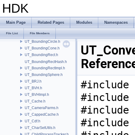
UT_Blowfish.h
HDK
UT_BlowfishIO.h
UT_BoostAsio.h
UT_BoostAsioExt.h
Main Page
Related Pages
Modules
Namespaces
UT_BoundingBox.h
File List
File Members
UT_BoundingBoxHash.h
UT_BoundingCircle.h
UT_Conve
UT_BoundingCone.h
UT_BoundingRect.h
Referenc
UT_BoundingRectHash.h
UT_BoundingRectImpl.h
UT_BoundingSphere.h
#include 
UT_BRJ.h
UT_BVH.h
#include 
UT_BVHImpl.h
UT_Cache.h
#include 
UT_CameraParms.h
UT_CappedCache.h
#include 
UT_Cdf.h
UT_CharSetUtils.h
UT_ChildProcessTracker.h