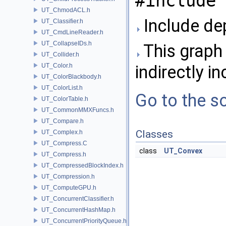
#include 
UT_ChmodACL.h
Include de
UT_Classifier.h
UT_CmdLineReader.h
UT_CollapseIDs.h
This graph 
UT_Collider.h
UT_Color.h
indirectly in
UT_ColorBlackbody.h
UT_ColorList.h
Go to the so
UT_ColorTable.h
UT_CommonMMXFuncs.h
UT_Compare.h
Classes
UT_Complex.h
UT_Compress.C
class
UT_Convex
UT_Compress.h
UT_CompressedBlockIndex.h
UT_Compression.h
UT_ComputeGPU.h
UT_ConcurrentClassifier.h
UT_ConcurrentHashMap.h
UT_ConcurrentPriorityQueue.h