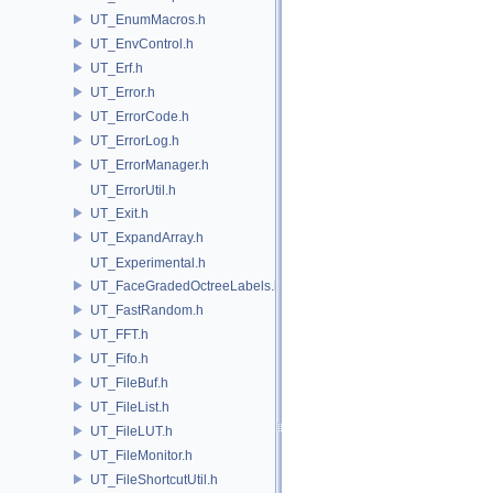
UT_EnumMacros.h
UT_EnvControl.h
UT_Erf.h
UT_Error.h
UT_ErrorCode.h
UT_ErrorLog.h
UT_ErrorManager.h
UT_ErrorUtil.h
UT_Exit.h
UT_ExpandArray.h
UT_Experimental.h
UT_FaceGradedOctreeLabels.h
UT_FastRandom.h
UT_FFT.h
UT_Fifo.h
UT_FileBuf.h
UT_FileList.h
UT_FileLUT.h
UT_FileMonitor.h
UT_FileShortcutUtil.h