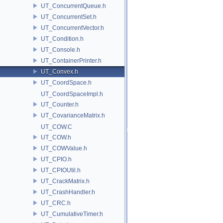
UT_ConcurrentQueue.h
UT_ConcurrentSet.h
UT_ConcurrentVector.h
UT_Condition.h
UT_Console.h
UT_ContainerPrinter.h
UT_Convex.h
UT_CoordSpace.h
UT_CoordSpaceImpl.h
UT_Counter.h
UT_CovarianceMatrix.h
UT_COW.C
UT_COW.h
UT_COWValue.h
UT_CPIO.h
UT_CPIOUtil.h
UT_CrackMatrix.h
UT_CrashHandler.h
UT_CRC.h
UT_CumulativeTimer.h