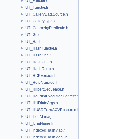
UT_Functor.C
UT_Functor.h
UT_GalleryDataSource.h
UT_GalleryTypes.h
UT_GeometryPredicate.h
UT_Guid.h
UT_Hash.h
UT_HashFunctor.h
UT_HashGrid.C
UT_HashGrid.h
UT_HashTable.h
UT_HDKVersion.h
UT_HelpManager.h
UT_HilbertSequence.h
UT_HoudiniExecutionContext.h
UT_HUDInfoArgs.h
UT_HUSDExtraAOVResource.h
UT_IconManager.h
UT_IdnaName.h
UT_IndexedHashMap.h
UT_IndexedHashMapT.h