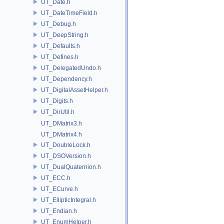
UT_Date.h
UT_DateTimeField.h
UT_Debug.h
UT_DeepString.h
UT_Defaults.h
UT_Defines.h
UT_DelegatedUndo.h
UT_Dependency.h
UT_DigitalAssetHelper.h
UT_Digits.h
UT_DirUtil.h
UT_DMatrix3.h
UT_DMatrix4.h
UT_DoubleLock.h
UT_DSOVersion.h
UT_DualQuaternion.h
UT_ECC.h
UT_ECurve.h
UT_EllipticIntegral.h
UT_Endian.h
UT_EnumHelper.h