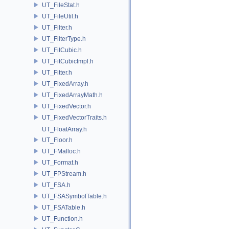
UT_FileStat.h
UT_FileUtil.h
UT_Filter.h
UT_FilterType.h
UT_FitCubic.h
UT_FitCubicImpl.h
UT_Fitter.h
UT_FixedArray.h
UT_FixedArrayMath.h
UT_FixedVector.h
UT_FixedVectorTraits.h
UT_FloatArray.h
UT_Floor.h
UT_FMalloc.h
UT_Format.h
UT_FPStream.h
UT_FSA.h
UT_FSASymbolTable.h
UT_FSATable.h
UT_Function.h