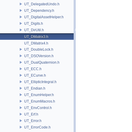
UT_DelegatedUndo.h
UT_Dependency.h
UT_DigitalAssetHelper.h
UT_Digits.h
UT_DirUtil.h
UT_DMatrix3.h
UT_DMatrix4.h
UT_DoubleLock.h
UT_DSOVersion.h
UT_DualQuaternion.h
UT_ECC.h
UT_ECurve.h
UT_EllipticIntegral.h
UT_Endian.h
UT_EnumHelper.h
UT_EnumMacros.h
UT_EnvControl.h
UT_Erf.h
UT_Error.h
UT_ErrorCode.h