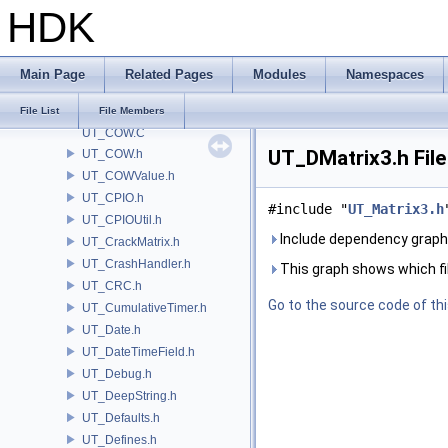
HDK
UT_Convex.h
UT_CoordSpace.h
UT_CoordSpaceImpl.h
Main Page
Related Pages
Modules
Namespaces
UT_Counter.h
UT_CovarianceMatrix.h
File List
File Members
UT_COW.C
UT_DMatrix3.h Fil
UT_COW.h
UT_COWValue.h
UT_CPIO.h
#include "
UT_Matrix3.h
UT_CPIOUtil.h
Include dependency graph
UT_CrackMatrix.h
UT_CrashHandler.h
This graph shows which files
UT_CRC.h
Go to the source code of this
UT_CumulativeTimer.h
UT_Date.h
UT_DateTimeField.h
UT_Debug.h
UT_DeepString.h
UT_Defaults.h
UT_Defines.h