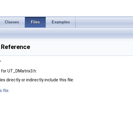
Classes
Files
Examples
e Reference
"
 for UT_DMatrix3.h:
 directly or indirectly include this file:
 file.