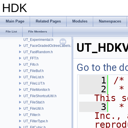
UT_ErrorCode.h
HDK
UT_ErrorLog.h
UT_ErrorManager.h
UT_ErrorUtil.h
Main Page
Related Pages
Modules
Namespaces
UT_Exit.h
File List
File Members
UT_ExpandArray.h
UT_Experimental.h
UT_HDKVe
UT_FaceGradedOctreeLabels.h
UT_FastRandom.h
UT_FFT.h
Go to the do
UT_Fifo.h
UT_FileBuf.h
UT_FileList.h
    1
/*
UT_FileLUT.h
    2
 *
UT_FileMonitor.h
This s
UT_FileShortcutUtil.h
UT_FileStat.h
    3
 *
UT_FileUtil.h
Inc., 
UT_Filter.h
UT_FilterType.h
reprod
UT_FitCubic.h