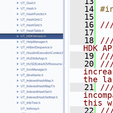
   13
UT_Guid.h
   14
#i
UT_Hash.h
UT_HashFunctor.h
   15
UT_HashGrid.C
   16
//
UT_HashGrid.h
   17
UT_HashTable.h
UT_HDKVersion.h
   18
//
UT_HelpManager.h
HDK AP
UT_HilbertSequence.h
UT_HoudiniExecutionContext.h
   19
//
UT_HUDInfoArgs.h
   20
//
UT_HUSDExtraAOVResource.h
increa
UT_IconManager.h
UT_IdnaName.h
the la
UT_IndexedHashMap.h
   21
//
UT_IndexedHashMapT.h
UT_IndexedHashSet.h
incomp
UT_IndexedHashSetImpl.h
this w
UT_InfoTree.h
   22
//
UT_IntArray.h