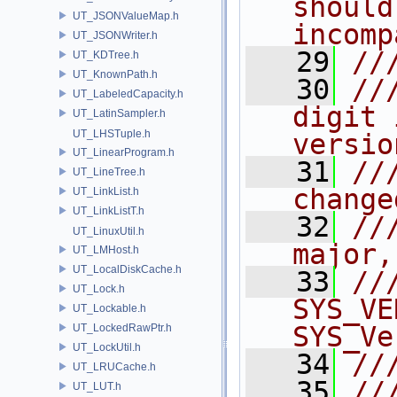
should
UT_JSONValueMap.h
incomp
UT_JSONWriter.h
   29
//
UT_KDTree.h
UT_KnownPath.h
   30
//
UT_LabeledCapacity.h
digit 
UT_LatinSampler.h
UT_LHSTuple.h
versio
UT_LinearProgram.h
   31
//
UT_LineTree.h
change
UT_LinkList.h
UT_LinkListT.h
   32
//
UT_LinuxUtil.h
major,
UT_LMHost.h
UT_LocalDiskCache.h
   33
//
UT_Lock.h
SYS_VE
UT_Lockable.h
SYS_Ve
UT_LockedRawPtr.h
UT_LockUtil.h
   34
//
UT_LRUCache.h
   35
//
UT_LUT.h