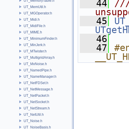
   44
//
UT_MemoryTable.h
UT_MemUtil.h
unsupp
UT_MGOperator.h
   45
UT
UT_Midi.h
UT_MidiFile.h
UTgetH
UT_MIME.h
   46
UT_MinimumFinder.h
   47
#e
UT_MinJerk.h
UT_MTwister.h
__UT_H
UT_MultigridArray.h
UT_MxNoise.h
UT_NamedPipe.h
UT_NameManager.h
UT_NetFDSet.h
UT_NetMessage.h
UT_NetPacket.h
UT_NetSocket.h
UT_NetStream.h
UT_NetUtil.h
UT_Noise.h
UT_NoiseBasis.h