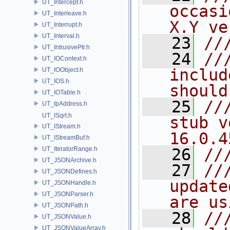
UT_Intercept.h
occasi
UT_Interleave.h
X.Y ve
UT_Interrupt.h
UT_Interval.h
   23
//
UT_IntrusivePtr.h
   24
//
UT_IOContext.h
includ
UT_IOObject.h
UT_IOS.h
should
UT_IOTable.h
   25
//
UT_IpAddress.h
UT_ISqrt.h
stub v
UT_IStream.h
16.0.4
UT_IStreamBuf.h
UT_IteratorRange.h
   26
//
UT_JSONArchive.h
   27
//
UT_JSONDefines.h
update
UT_JSONHandle.h
UT_JSONParser.h
are us
UT_JSONPath.h
   28
//
UT_JSONValue.h
UT_JSONValueArray.h