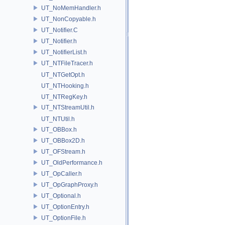
UT_NoMemHandler.h
UT_NonCopyable.h
UT_Notifier.C
UT_Notifier.h
UT_NotifierList.h
UT_NTFileTracer.h
UT_NTGetOpt.h
UT_NTHooking.h
UT_NTRegKey.h
UT_NTStreamUtil.h
UT_NTUtil.h
UT_OBBox.h
UT_OBBox2D.h
UT_OFStream.h
UT_OldPerformance.h
UT_OpCaller.h
UT_OpGraphProxy.h
UT_Optional.h
UT_OptionEntry.h
UT_OptionFile.h