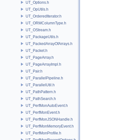
UT_Options.h
UT_OpUtils.h
UT_OrderedIterator.h
UT_ORMColumnType.h
UT_OStream.h
UT_PackageUtils.h
UT_PackedArrayOfArrays.h
UT_Packet.h
UT_PageArray.h
UT_PageArrayImpl.h
UT_Pair.h
UT_ParallelPipeline.h
UT_ParallelUtil.h
UT_PathPattern.h
UT_PathSearch.h
UT_PerfMonAutoEvent.h
UT_PerfMonEvent.h
UT_PerfMonJSONHandle.h
UT_PerfMonMemoryEvent.h
UT_PerfMonProfile.h
UT_PerfMonRecordOptions.h