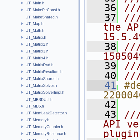
UT_Main.h
   36
//
UT_MakePtrConst.h
   37
//
UT_MakeShared.h
UT_Map.h
the AP
UT_Math.h
15.5.4
UT_Matrix.h
   38
//
UT_Matrix2.h
UT_Matrix3.h
150504
UT_Matrix4.h
   39
//
UT_MatrixFwd.h
UT_MatrixResultant.h
   40
//
UT_MatrixShared.h
   41
#d
UT_MatrixSolver.h
220004
UT_MatrixSolverImpl.h
UT_MBSDUtil.h
   42
UT_MD5.h
   43
//
UT_MemLeakDetector.h
UT_Memory.h
API ve
UT_MemoryCounter.h
plugin
UT_MemoryResource.h