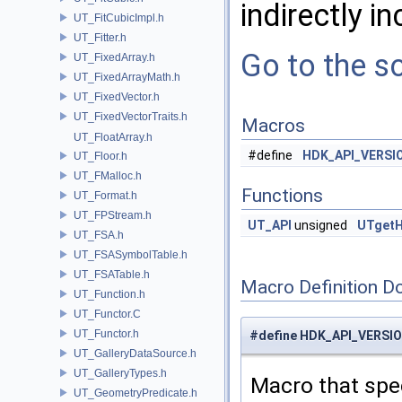
indirectly in
UT_FitCubicImpl.h
UT_Fitter.h
Go to the so
UT_FixedArray.h
UT_FixedArrayMath.h
UT_FixedVector.h
UT_FixedVectorTraits.h
Macros
UT_FloatArray.h
#define
HDK_API_VERSI
UT_Floor.h
UT_FMalloc.h
Functions
UT_Format.h
UT_FPStream.h
UT_API
unsigned
UTgetH
UT_FSA.h
UT_FSASymbolTable.h
UT_FSATable.h
Macro Definition D
UT_Function.h
UT_Functor.C
UT_Functor.h
#define HDK_API_VERSI
UT_GalleryDataSource.h
UT_GalleryTypes.h
Macro that spec
UT_GeometryPredicate.h