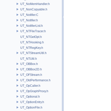
UT_NoMemHandler.h
UT_NonCopyable.h
UT_Notifier.C
UT_Notifier.h
UT_NotifierList.h
UT_NTFileTracer.h
UT_NTGetOpt.h
UT_NTHooking.h
UT_NTRegKey.h
UT_NTStreamUtil.h
UT_NTUtil.h
UT_OBBox.h
UT_OBBox2D.h
UT_OFStream.h
UT_OldPerformance.h
UT_OpCaller.h
UT_OpGraphProxy.h
UT_Optional.h
UT_OptionEntry.h
UT_OptionFile.h