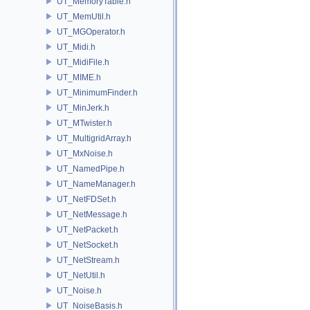
UT_MemoryTable.h
UT_MemUtil.h
UT_MGOperator.h
UT_Midi.h
UT_MidiFile.h
UT_MIME.h
UT_MinimumFinder.h
UT_MinJerk.h
UT_MTwister.h
UT_MultigridArray.h
UT_MxNoise.h
UT_NamedPipe.h
UT_NameManager.h
UT_NetFDSet.h
UT_NetMessage.h
UT_NetPacket.h
UT_NetSocket.h
UT_NetStream.h
UT_NetUtil.h
UT_Noise.h
UT_NoiseBasis.h