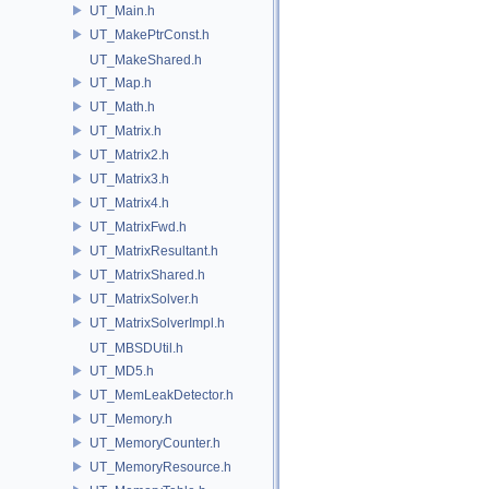
UT_Main.h
UT_MakePtrConst.h
UT_MakeShared.h
UT_Map.h
UT_Math.h
UT_Matrix.h
UT_Matrix2.h
UT_Matrix3.h
UT_Matrix4.h
UT_MatrixFwd.h
UT_MatrixResultant.h
UT_MatrixShared.h
UT_MatrixSolver.h
UT_MatrixSolverImpl.h
UT_MBSDUtil.h
UT_MD5.h
UT_MemLeakDetector.h
UT_Memory.h
UT_MemoryCounter.h
UT_MemoryResource.h