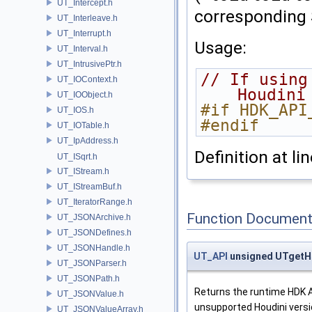
UT_Intercept.h
corresponding 
UT_Interleave.h
UT_Interrupt.h
Usage:
UT_Interval.h
UT_IntrusivePtr.h
// If using
UT_IOContext.h
Houdini
UT_IOObject.h
#if HDK_API
UT_IOS.h
#endif
UT_IOTable.h
UT_IpAddress.h
Definition at li
UT_ISqrt.h
UT_IStream.h
UT_IStreamBuf.h
UT_IteratorRange.h
Function Document
UT_JSONArchive.h
UT_JSONDefines.h
UT_JSONHandle.h
UT_API
unsigned UTgetH
UT_JSONParser.h
UT_JSONPath.h
Returns the runtime HDK AP
UT_JSONValue.h
unsupported Houdini versi
UT_JSONValueArray.h