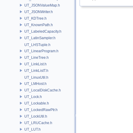
UT_JSONValueMap.h
UT_JSONWriter.h
UT_KDTree.h
UT_KnownPath.h
UT_LabeledCapacity.h
UT_LatinSampler.h
UT_LHSTuple.h
UT_LinearProgram.h
UT_LineTree.h
UT_LinkList.h
UT_LinkListT.h
UT_LinuxUtil.h
UT_LMHost.h
UT_LocalDiskCache.h
UT_Lock.h
UT_Lockable.h
UT_LockedRawPtr.h
UT_LockUtil.h
UT_LRUCache.h
UT_LUT.h