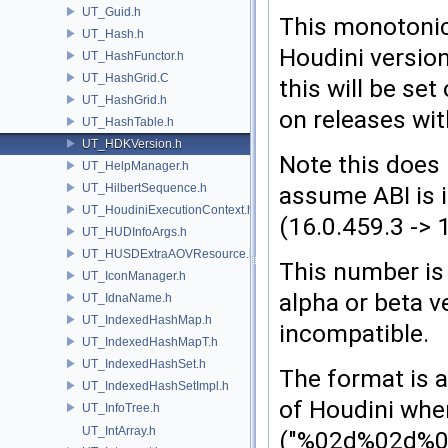
UT_Guid.h
This monotonica
UT_Hash.h
Houdini version
UT_HashFunctor.h
UT_HashGrid.C
this will be se
UT_HashGrid.h
on releases wit
UT_HashTable.h
UT_HDKVersion.h
Note this does 
UT_HelpManager.h
UT_HilbertSequence.h
assume ABI is 
UT_HoudiniExecutionContext.h
(16.0.459.3 -> 
UT_HUDInfoArgs.h
UT_HUSDExtraAOVResource.h
This number is 
UT_IconManager.h
alpha or beta v
UT_IdnaName.h
UT_IndexedHashMap.h
incompatible.
UT_IndexedHashMapT.h
UT_IndexedHashSet.h
The format is a
UT_IndexedHashSetImpl.h
of Houdini whe
UT_InfoTree.h
UT_IntArray.h
("%02d%02d%04d