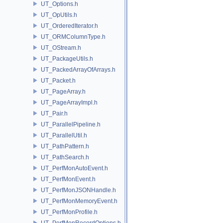
UT_Options.h
UT_OpUtils.h
UT_OrderedIterator.h
UT_ORMColumnType.h
UT_OStream.h
UT_PackageUtils.h
UT_PackedArrayOfArrays.h
UT_Packet.h
UT_PageArray.h
UT_PageArrayImpl.h
UT_Pair.h
UT_ParallelPipeline.h
UT_ParallelUtil.h
UT_PathPattern.h
UT_PathSearch.h
UT_PerfMonAutoEvent.h
UT_PerfMonEvent.h
UT_PerfMonJSONHandle.h
UT_PerfMonMemoryEvent.h
UT_PerfMonProfile.h
UT_PerfMonRecordOptions.h