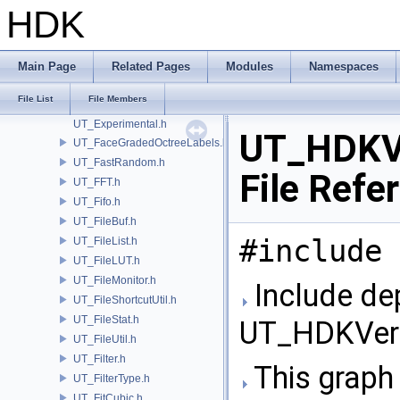
UT_ErrorCode.h
HDK
UT_ErrorLog.h
UT_ErrorManager.h
UT_ErrorUtil.h
Main Page
Related Pages
Modules
Namespaces
UT_Exit.h
File List
File Members
UT_ExpandArray.h
UT_Experimental.h
UT_HDKVe
UT_FaceGradedOctreeLabels.h
UT_FastRandom.h
File Refe
UT_FFT.h
UT_Fifo.h
UT_FileBuf.h
#include 
UT_FileList.h
UT_FileLUT.h
UT_FileMonitor.h
Include de
UT_FileShortcutUtil.h
UT_FileStat.h
UT_HDKVers
UT_FileUtil.h
UT_Filter.h
This graph 
UT_FilterType.h
UT_FitCubic.h