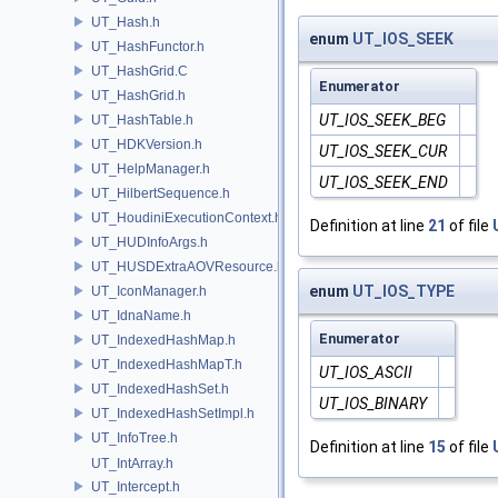
UT_Hash.h
enum
UT_IOS_SEEK
UT_HashFunctor.h
UT_HashGrid.C
Enumerator
UT_HashGrid.h
UT_IOS_SEEK_BEG
UT_HashTable.h
UT_HDKVersion.h
UT_IOS_SEEK_CUR
UT_HelpManager.h
UT_IOS_SEEK_END
UT_HilbertSequence.h
UT_HoudiniExecutionContext.h
Definition at line
21
of file
UT_HUDInfoArgs.h
UT_HUSDExtraAOVResource.h
enum
UT_IOS_TYPE
UT_IconManager.h
UT_IdnaName.h
Enumerator
UT_IndexedHashMap.h
UT_IndexedHashMapT.h
UT_IOS_ASCII
UT_IndexedHashSet.h
UT_IOS_BINARY
UT_IndexedHashSetImpl.h
UT_InfoTree.h
Definition at line
15
of file
UT_IntArray.h
UT_Intercept.h