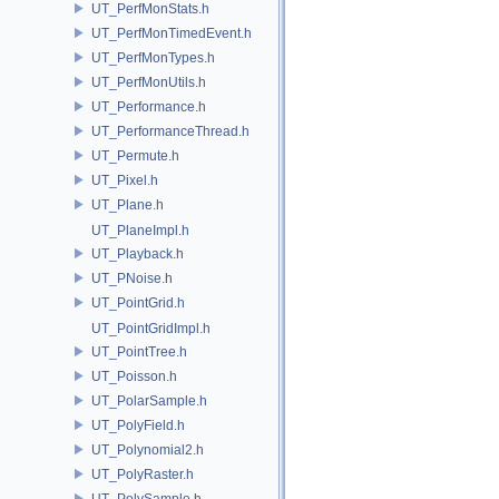
UT_PerfMonStats.h
UT_PerfMonTimedEvent.h
UT_PerfMonTypes.h
UT_PerfMonUtils.h
UT_Performance.h
UT_PerformanceThread.h
UT_Permute.h
UT_Pixel.h
UT_Plane.h
UT_PlaneImpl.h
UT_Playback.h
UT_PNoise.h
UT_PointGrid.h
UT_PointGridImpl.h
UT_PointTree.h
UT_Poisson.h
UT_PolarSample.h
UT_PolyField.h
UT_Polynomial2.h
UT_PolyRaster.h
UT_PolySample.h