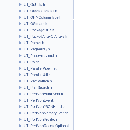
UT_OpUtils.h
UT_OrderedIterator.h
UT_ORMColumnType.h
UT_OStream.h
UT_PackageUtils.h
UT_PackedArrayOfArrays.h
UT_Packet.h
UT_PageArray.h
UT_PageArrayImpl.h
UT_Pair.h
UT_ParallelPipeline.h
UT_ParallelUtil.h
UT_PathPattern.h
UT_PathSearch.h
UT_PerfMonAutoEvent.h
UT_PerfMonEvent.h
UT_PerfMonJSONHandle.h
UT_PerfMonMemoryEvent.h
UT_PerfMonProfile.h
UT_PerfMonRecordOptions.h