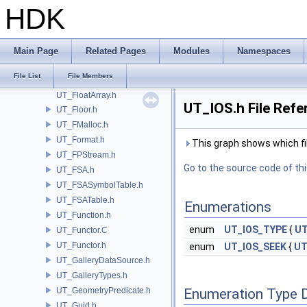
UT_FitCubicImpl.h
HDK
UT_Fitter.h
UT_FixedArray.h
UT_FixedArrayMath.h
Main Page
Related Pages
Modules
Namespaces
UT_FixedVector.h
File List
File Members
UT_FixedVectorTraits.h
UT_FloatArray.h
UT_IOS.h File Refe
UT_Floor.h
UT_FMalloc.h
UT_Format.h
This graph shows which files
UT_FPStream.h
Go to the source code of this
UT_FSA.h
UT_FSASymbolTable.h
UT_FSATable.h
Enumerations
UT_Function.h
enum
UT_IOS_TYPE
{
UT
UT_Functor.C
UT_Functor.h
enum
UT_IOS_SEEK
{
UT
UT_GalleryDataSource.h
UT_GalleryTypes.h
UT_GeometryPredicate.h
Enumeration Type 
UT_Guid.h