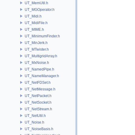
UT_MemUtil.h
UT_MGOperator.h
UT_Midi.h
UT_MidiFile.h
UT_MIME.h
UT_MinimumFinder.h
UT_MinJerk.h
UT_MTwister.h
UT_MultigridArray.h
UT_MxNoise.h
UT_NamedPipe.h
UT_NameManager.h
UT_NetFDSet.h
UT_NetMessage.h
UT_NetPacket.h
UT_NetSocket.h
UT_NetStream.h
UT_NetUtil.h
UT_Noise.h
UT_NoiseBasis.h