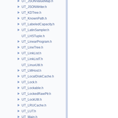
UT_JSONValueMap.h
UT_JSONWriter.h
UT_KDTree.h
UT_KnownPath.h
UT_LabeledCapacity.h
UT_LatinSampler.h
UT_LHSTuple.h
UT_LinearProgram.h
UT_LineTree.h
UT_LinkList.h
UT_LinkListT.h
UT_LinuxUtil.h
UT_LMHost.h
UT_LocalDiskCache.h
UT_Lock.h
UT_Lockable.h
UT_LockedRawPtr.h
UT_LockUtil.h
UT_LRUCache.h
UT_LUT.h
UT_Main.h