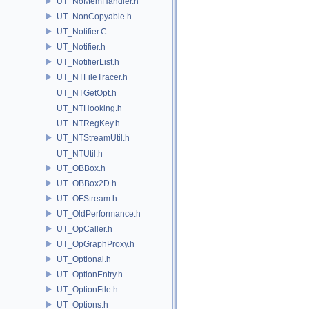
UT_NoMemHandler.h
UT_NonCopyable.h
UT_Notifier.C
UT_Notifier.h
UT_NotifierList.h
UT_NTFileTracer.h
UT_NTGetOpt.h
UT_NTHooking.h
UT_NTRegKey.h
UT_NTStreamUtil.h
UT_NTUtil.h
UT_OBBox.h
UT_OBBox2D.h
UT_OFStream.h
UT_OldPerformance.h
UT_OpCaller.h
UT_OpGraphProxy.h
UT_Optional.h
UT_OptionEntry.h
UT_OptionFile.h
UT_Options.h