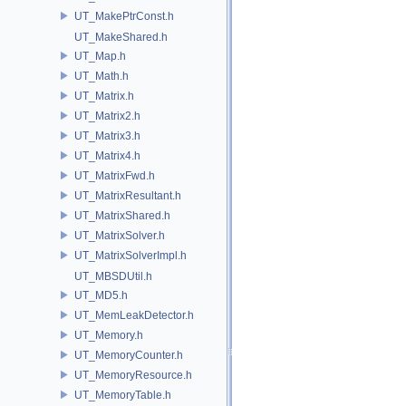
UT_MakePtrConst.h
UT_MakeShared.h
UT_Map.h
UT_Math.h
UT_Matrix.h
UT_Matrix2.h
UT_Matrix3.h
UT_Matrix4.h
UT_MatrixFwd.h
UT_MatrixResultant.h
UT_MatrixShared.h
UT_MatrixSolver.h
UT_MatrixSolverImpl.h
UT_MBSDUtil.h
UT_MD5.h
UT_MemLeakDetector.h
UT_Memory.h
UT_MemoryCounter.h
UT_MemoryResource.h
UT_MemoryTable.h