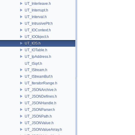
UT_Interleave.h
UT_Interrupt.h
UT_Interval.h
UT_IntrusivePtr.h
UT_IOContext.h
UT_IOObject.h
UT_IOS.h
UT_IOTable.h
UT_IpAddress.h
UT_ISqrt.h
UT_IStream.h
UT_IStreamBuf.h
UT_IteratorRange.h
UT_JSONArchive.h
UT_JSONDefines.h
UT_JSONHandle.h
UT_JSONParser.h
UT_JSONPath.h
UT_JSONValue.h
UT_JSONValueArray.h