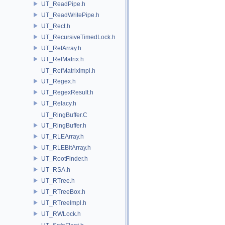
UT_ReadPipe.h
UT_ReadWritePipe.h
UT_Rect.h
UT_RecursiveTimedLock.h
UT_RefArray.h
UT_RefMatrix.h
UT_RefMatrixImpl.h
UT_Regex.h
UT_RegexResult.h
UT_Relacy.h
UT_RingBuffer.C
UT_RingBuffer.h
UT_RLEArray.h
UT_RLEBitArray.h
UT_RootFinder.h
UT_RSA.h
UT_RTree.h
UT_RTreeBox.h
UT_RTreeImpl.h
UT_RWLock.h