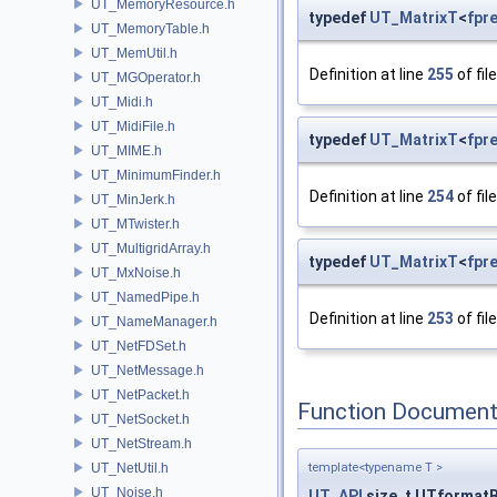
UT_MemoryResource.h
typedef
UT_MatrixT
<
fpr
UT_MemoryTable.h
UT_MemUtil.h
Definition at line
255
of fil
UT_MGOperator.h
UT_Midi.h
UT_MidiFile.h
typedef
UT_MatrixT
<
fpr
UT_MIME.h
UT_MinimumFinder.h
Definition at line
254
of fil
UT_MinJerk.h
UT_MTwister.h
UT_MultigridArray.h
typedef
UT_MatrixT
<
fpre
UT_MxNoise.h
UT_NamedPipe.h
Definition at line
253
of fil
UT_NameManager.h
UT_NetFDSet.h
UT_NetMessage.h
UT_NetPacket.h
Function Document
UT_NetSocket.h
UT_NetStream.h
UT_NetUtil.h
template<typename T >
UT_Noise.h
UT_API
size_t UTformatB