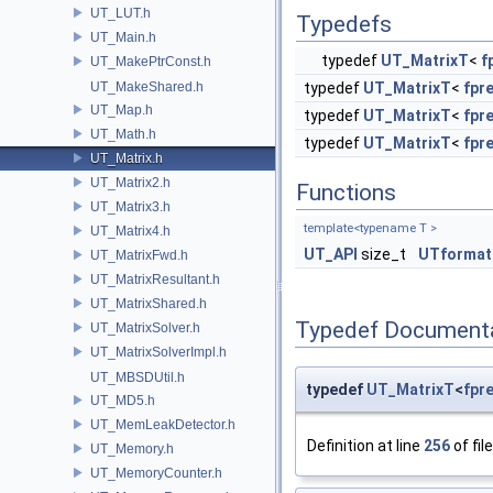
UT_LUT.h
Typedefs
UT_Main.h
typedef
UT_MatrixT
<
f
UT_MakePtrConst.h
UT_MakeShared.h
typedef
UT_MatrixT
<
fpr
UT_Map.h
typedef
UT_MatrixT
<
fpr
UT_Math.h
typedef
UT_MatrixT
<
fpr
UT_Matrix.h
UT_Matrix2.h
Functions
UT_Matrix3.h
template<typename T >
UT_Matrix4.h
UT_API
size_t
UTformat
UT_MatrixFwd.h
UT_MatrixResultant.h
UT_MatrixShared.h
Typedef Document
UT_MatrixSolver.h
UT_MatrixSolverImpl.h
UT_MBSDUtil.h
typedef
UT_MatrixT
<
fpr
UT_MD5.h
UT_MemLeakDetector.h
Definition at line
256
of fil
UT_Memory.h
UT_MemoryCounter.h