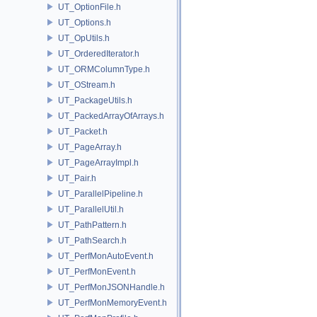
UT_OptionFile.h
UT_Options.h
UT_OpUtils.h
UT_OrderedIterator.h
UT_ORMColumnType.h
UT_OStream.h
UT_PackageUtils.h
UT_PackedArrayOfArrays.h
UT_Packet.h
UT_PageArray.h
UT_PageArrayImpl.h
UT_Pair.h
UT_ParallelPipeline.h
UT_ParallelUtil.h
UT_PathPattern.h
UT_PathSearch.h
UT_PerfMonAutoEvent.h
UT_PerfMonEvent.h
UT_PerfMonJSONHandle.h
UT_PerfMonMemoryEvent.h