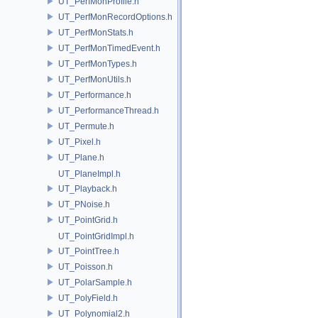
UT_PerfMonProfile.h
UT_PerfMonRecordOptions.h
UT_PerfMonStats.h
UT_PerfMonTimedEvent.h
UT_PerfMonTypes.h
UT_PerfMonUtils.h
UT_Performance.h
UT_PerformanceThread.h
UT_Permute.h
UT_Pixel.h
UT_Plane.h
UT_PlaneImpl.h
UT_Playback.h
UT_PNoise.h
UT_PointGrid.h
UT_PointGridImpl.h
UT_PointTree.h
UT_Poisson.h
UT_PolarSample.h
UT_PolyField.h
UT_Polynomial2.h