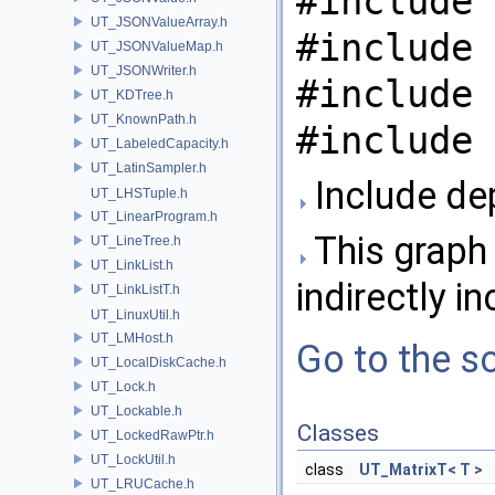
#include 
UT_JSONValueArray.h
#include 
UT_JSONValueMap.h
UT_JSONWriter.h
#include 
UT_KDTree.h
UT_KnownPath.h
#include 
UT_LabeledCapacity.h
UT_LatinSampler.h
Include de
UT_LHSTuple.h
UT_LinearProgram.h
This graph 
UT_LineTree.h
UT_LinkList.h
indirectly in
UT_LinkListT.h
UT_LinuxUtil.h
UT_LMHost.h
Go to the so
UT_LocalDiskCache.h
UT_Lock.h
UT_Lockable.h
Classes
UT_LockedRawPtr.h
UT_LockUtil.h
class
UT_MatrixT< T >
UT_LRUCache.h