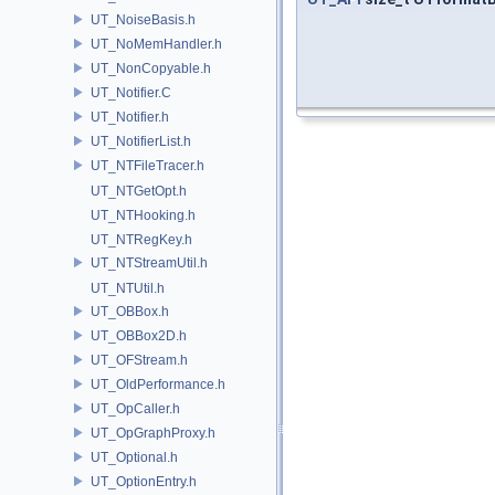
UT_NoiseBasis.h
UT_NoMemHandler.h
UT_NonCopyable.h
UT_Notifier.C
UT_Notifier.h
UT_NotifierList.h
UT_NTFileTracer.h
UT_NTGetOpt.h
UT_NTHooking.h
UT_NTRegKey.h
UT_NTStreamUtil.h
UT_NTUtil.h
UT_OBBox.h
UT_OBBox2D.h
UT_OFStream.h
UT_OldPerformance.h
UT_OpCaller.h
UT_OpGraphProxy.h
UT_Optional.h
UT_OptionEntry.h