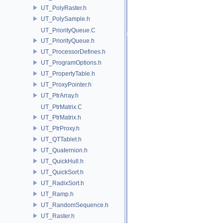
UT_PolyRaster.h
UT_PolySample.h
UT_PriorityQueue.C
UT_PriorityQueue.h
UT_ProcessorDefines.h
UT_ProgramOptions.h
UT_PropertyTable.h
UT_ProxyPointer.h
UT_PtrArray.h
UT_PtrMatrix.C
UT_PtrMatrix.h
UT_PtrProxy.h
UT_QTTablet.h
UT_Quaternion.h
UT_QuickHull.h
UT_QuickSort.h
UT_RadixSort.h
UT_Ramp.h
UT_RandomSequence.h
UT_Raster.h