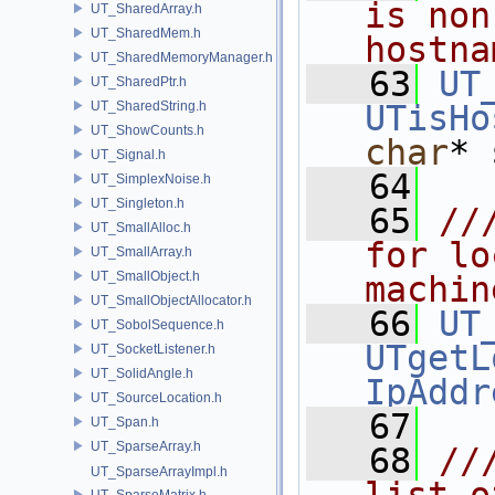
is non
UT_SharedArray.h
UT_SharedMem.h
hostna
UT_SharedMemoryManager.h
   63
UT
UT_SharedPtr.h
UT_SharedString.h
UTisHo
UT_ShowCounts.h
char
* 
UT_Signal.h
   64
UT_SimplexNoise.h
UT_Singleton.h
   65
//
UT_SmallAlloc.h
for lo
UT_SmallArray.h
UT_SmallObject.h
machin
UT_SmallObjectAllocator.h
   66
UT
UT_SobolSequence.h
UTgetL
UT_SocketListener.h
UT_SolidAngle.h
IpAddr
UT_SourceLocation.h
   67
UT_Span.h
UT_SparseArray.h
   68
//
UT_SparseArrayImpl.h
UT_SparseMatrix.h