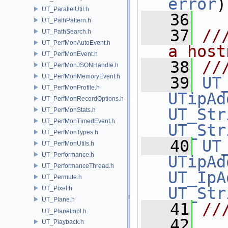
error
)
UT_ParallelUtil.h
   36
UT_PathPattern.h
   37
//
UT_PathSearch.h
UT_PerfMonAutoEvent.h
a host
UT_PerfMonEvent.h
   38
//
UT_PerfMonJSONHandle.h
UT_PerfMonMemoryEvent.h
   39
UT
UT_PerfMonProfile.h
UTipAd
UT_PerfMonRecordOptions.h
UT_Str
UT_PerfMonStats.h
UT_PerfMonTimedEvent.h
UT_Str
UT_PerfMonTypes.h
   40
UT
UT_PerfMonUtils.h
UT_Performance.h
UTipAd
UT_PerformanceThread.h
UT_IpA
UT_Permute.h
UT_Str
UT_Pixel.h
UT_Plane.h
   41
//
UT_PlaneImpl.h
   42
UT_Playback.h