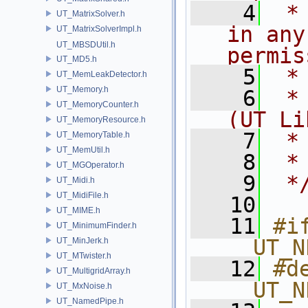
    4
 *
UT_MatrixSolver.h
in any
UT_MatrixSolverImpl.h
UT_MBSDUtil.h
permis
UT_MD5.h
    5
 *
UT_MemLeakDetector.h
UT_Memory.h
    6
 *
UT_MemoryCounter.h
(UT Li
UT_MemoryResource.h
    7
 *
UT_MemoryTable.h
UT_MemUtil.h
    8
 *
UT_MGOperator.h
    9
 *
UT_Midi.h
UT_MidiFile.h
   10
UT_MIME.h
   11
#if
UT_MinimumFinder.h
__UT_N
UT_MinJerk.h
UT_MTwister.h
   12
#de
UT_MultigridArray.h
__UT_N
UT_MxNoise.h
UT_NamedPipe.h