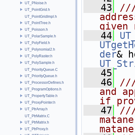
UT_PNoise.h
   43
//
UT_PointGrid.h
addres
UT_PointGridImpl.h
UT_PointTree.h
given 
UT_Poisson.h
   44
UT
UT_PolarSample.h
UTgetH
UT_PolyField.h
UT_Polynomial2.h
der
& h
UT_PolyRaster.h
UT_Str
UT_PolySample.h
UT_PriorityQueue.C
   45
UT_PriorityQueue.h
   46
//
UT_ProcessorDefines.h
and ap
UT_ProgramOptions.h
UT_PropertyTable.h
if pro
UT_ProxyPointer.h
   47
//
UT_PtrArray.h
UT_PtrMatrix.C
matane
UT_PtrMatrix.h
matane
UT_PtrProxy.h