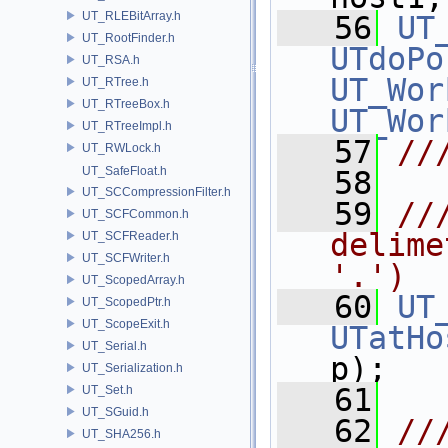
UT_RLEBitArray.h
   56
UT
UT_RootFinder.h
UTdoPo
UT_RSA.h
UT_Wor
UT_RTree.h
UT_RTreeBox.h
UT_Wor
UT_RTreeImpl.h
   57
//
UT_RWLock.h
UT_SafeFloat.h
   58
UT_SCCompressionFilter.h
   59
//
UT_SCFCommon.h
delime
UT_SCFReader.h
UT_SCFWriter.h
'.')
UT_ScopedArray.h
   60
UT
UT_ScopedPtr.h
UT_ScopeExit.h
UTatHo
UT_Serial.h
p);
UT_Serialization.h
   61
UT_Set.h
UT_SGuid.h
   62
//
UT_SHA256.h