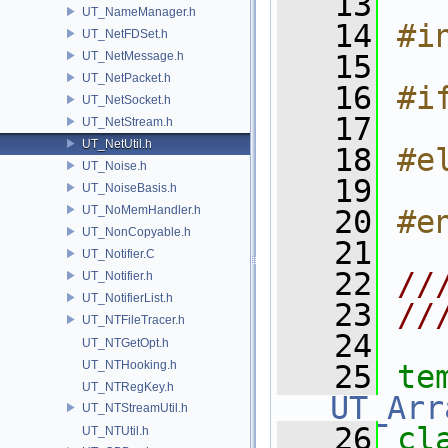
   13
UT_NameManager.h
   14
#i
UT_NetFDSet.h
UT_NetMessage.h
   15
UT_NetPacket.h
   16
#i
UT_NetSocket.h
   17
  
UT_NetStream.h
UT_NetUtil.h
   18
#e
UT_Noise.h
   19
  
UT_NoiseBasis.h
UT_NoMemHandler.h
   20
#e
UT_NonCopyable.h
   21
UT_Notifier.C
   22
//
UT_Notifier.h
UT_NotifierList.h
   23
//
UT_NTFileTracer.h
   24
UT_NTGetOpt.h
UT_NTHooking.h
   25
te
UT_NTRegKey.h
UT_Arr
UT_NTStreamUtil.h
   26
cl
UT_NTUtil.h