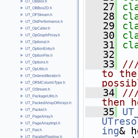
UT_OBBox.h
   27
cl
UT_OBBox2D.h
   28
cl
UT_OFStream.h
UT_OldPerformance.h
   29
cl
UT_OpCaller.h
   30
cl
UT_OpGraphProxy.h
   31
cl
UT_Optional.h
UT_OptionEntry.h
   32
UT_OptionFile.h
   33
//
UT_Options.h
UT_OpUtils.h
to the
UT_OrderedIterator.h
possib
UT_ORMColumnType.h
UT_OStream.h
   34
//
UT_PackageUtils.h
then h
UT_PackedArrayOfArrays.h
   35
UT
UT_Packet.h
UT_PageArray.h
UTreso
UT_PageArrayImpl.h
ing
& h
UT_Pair.h
UT_ParallelPipeline.h