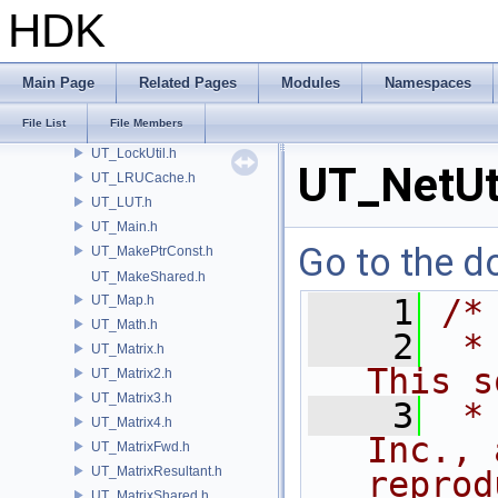
UT_LinuxUtil.h
HDK
UT_LMHost.h
UT_LocalDiskCache.h
UT_Lock.h
Main Page
Related Pages
Modules
Namespaces
UT_Lockable.h
File List
File Members
UT_LockedRawPtr.h
UT_LockUtil.h
UT_NetUt
UT_LRUCache.h
UT_LUT.h
UT_Main.h
Go to the do
UT_MakePtrConst.h
UT_MakeShared.h
UT_Map.h
    1
/*
UT_Math.h
    2
 *
UT_Matrix.h
This s
UT_Matrix2.h
UT_Matrix3.h
    3
 *
UT_Matrix4.h
Inc., 
UT_MatrixFwd.h
UT_MatrixResultant.h
reprod
UT_MatrixShared.h