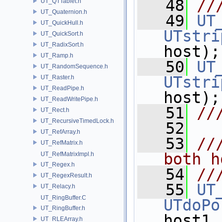
   48
//
UT_QTTablet.h
UT_Quaternion.h
   49
UT
UT_QuickHull.h
UTstri
UT_QuickSort.h
UT_RadixSort.h
host);
UT_Ramp.h
   50
UT
UT_RandomSequence.h
UTstri
UT_Raster.h
UT_ReadPipe.h
host);
UT_ReadWritePipe.h
   51
//
UT_Rect.h
UT_RecursiveTimedLock.h
   52
UT_RefArray.h
   53
//
UT_RefMatrix.h
both h
UT_RefMatrixImpl.h
UT_Regex.h
   54
//
UT_RegexResult.h
   55
UT
UT_Relacy.h
UT_RingBuffer.C
UTdoPo
UT_RingBuffer.h
host1,
UT_RLEArray.h