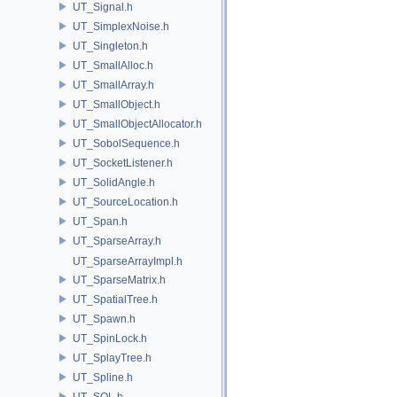
UT_Signal.h
UT_SimplexNoise.h
UT_Singleton.h
UT_SmallAlloc.h
UT_SmallArray.h
UT_SmallObject.h
UT_SmallObjectAllocator.h
UT_SobolSequence.h
UT_SocketListener.h
UT_SolidAngle.h
UT_SourceLocation.h
UT_Span.h
UT_SparseArray.h
UT_SparseArrayImpl.h
UT_SparseMatrix.h
UT_SpatialTree.h
UT_Spawn.h
UT_SpinLock.h
UT_SplayTree.h
UT_Spline.h
UT_SQL.h