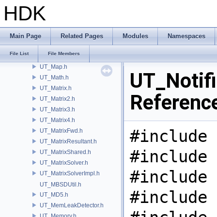
UT_LockUtil.h
HDK
UT_LRUCache.h
UT_LUT.h
UT_Main.h
Main Page
Related Pages
Modules
Namespaces
UT_MakePtrConst.h
File List
File Members
UT_MakeShared.h
UT_Map.h
UT_Notifi
UT_Math.h
UT_Matrix.h
Referenc
UT_Matrix2.h
UT_Matrix3.h
UT_Matrix4.h
#include 
UT_MatrixFwd.h
UT_MatrixResultant.h
#include 
UT_MatrixShared.h
UT_MatrixSolver.h
#include 
UT_MatrixSolverImpl.h
UT_MBSDUtil.h
#include 
UT_MD5.h
UT_MemLeakDetector.h
UT_Memory.h