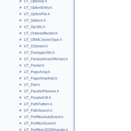
UT_Optional.h
UT_OptionEntry.h
UT_OptionFile.h
UT_Options.h
UT_OpUtils.h
UT_OrderedIterator.h
UT_ORMColumnType.h
UT_OStream.h
UT_PackageUtils.h
UT_PackedArrayOfArrays.h
UT_Packet.h
UT_PageArray.h
UT_PageArrayImpl.h
UT_Pair.h
UT_ParallelPipeline.h
UT_ParallelUtil.h
UT_PathPattern.h
UT_PathSearch.h
UT_PerfMonAutoEvent.h
UT_PerfMonEvent.h
UT_PerfMonJSONHandle.h