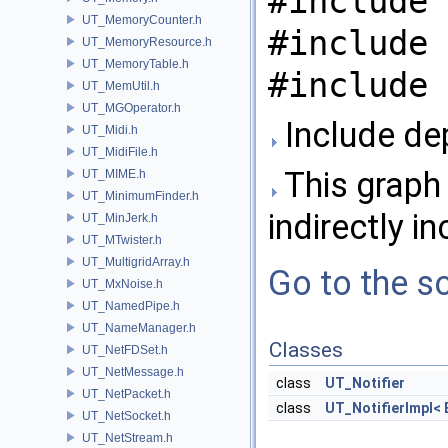
#include 
UT_MemoryCounter.h
#include 
UT_MemoryResource.h
UT_MemoryTable.h
#include 
UT_MemUtil.h
UT_MGOperator.h
Include dep
UT_Midi.h
UT_MidiFile.h
This graph 
UT_MIME.h
UT_MinimumFinder.h
indirectly in
UT_MinJerk.h
UT_MTwister.h
UT_MultigridArray.h
Go to the so
UT_MxNoise.h
UT_NamedPipe.h
UT_NameManager.h
Classes
UT_NetFDSet.h
UT_NetMessage.h
class
UT_Notifier
UT_NetPacket.h
class
UT_NotifierImpl<
UT_NetSocket.h
UT_NetStream.h