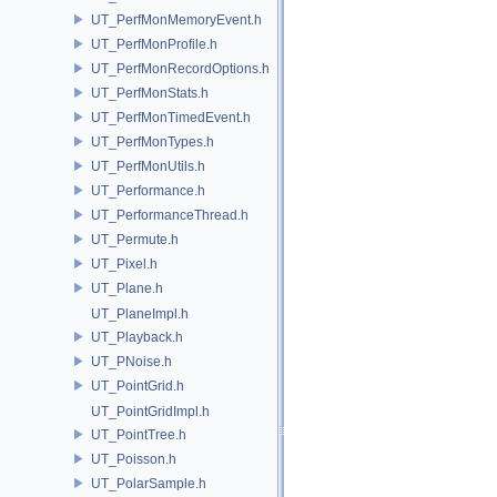
UT_PerfMonMemoryEvent.h
UT_PerfMonProfile.h
UT_PerfMonRecordOptions.h
UT_PerfMonStats.h
UT_PerfMonTimedEvent.h
UT_PerfMonTypes.h
UT_PerfMonUtils.h
UT_Performance.h
UT_PerformanceThread.h
UT_Permute.h
UT_Pixel.h
UT_Plane.h
UT_PlaneImpl.h
UT_Playback.h
UT_PNoise.h
UT_PointGrid.h
UT_PointGridImpl.h
UT_PointTree.h
UT_Poisson.h
UT_PolarSample.h