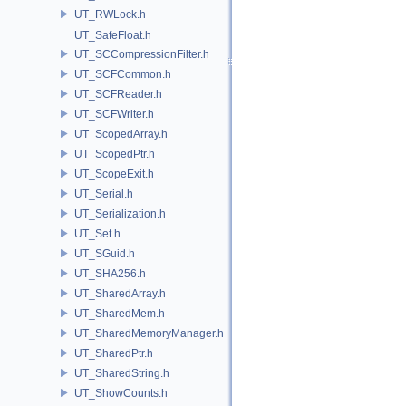
UT_RWLock.h
UT_SafeFloat.h
UT_SCCompressionFilter.h
UT_SCFCommon.h
UT_SCFReader.h
UT_SCFWriter.h
UT_ScopedArray.h
UT_ScopedPtr.h
UT_ScopeExit.h
UT_Serial.h
UT_Serialization.h
UT_Set.h
UT_SGuid.h
UT_SHA256.h
UT_SharedArray.h
UT_SharedMem.h
UT_SharedMemoryManager.h
UT_SharedPtr.h
UT_SharedString.h
UT_ShowCounts.h