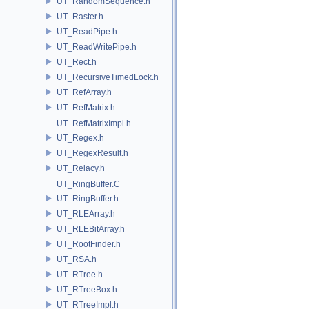
UT_RandomSequence.h
UT_Raster.h
UT_ReadPipe.h
UT_ReadWritePipe.h
UT_Rect.h
UT_RecursiveTimedLock.h
UT_RefArray.h
UT_RefMatrix.h
UT_RefMatrixImpl.h
UT_Regex.h
UT_RegexResult.h
UT_Relacy.h
UT_RingBuffer.C
UT_RingBuffer.h
UT_RLEArray.h
UT_RLEBitArray.h
UT_RootFinder.h
UT_RSA.h
UT_RTree.h
UT_RTreeBox.h
UT_RTreeImpl.h