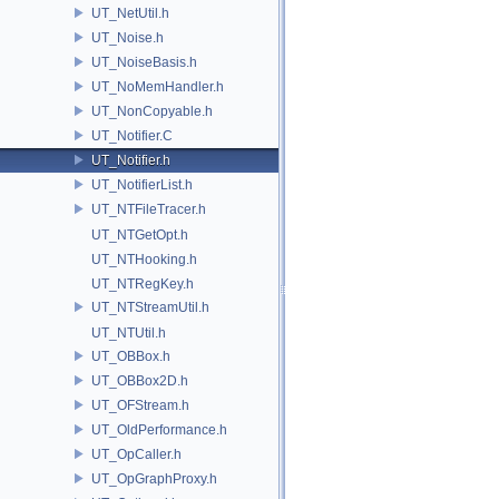
UT_NetUtil.h
UT_Noise.h
UT_NoiseBasis.h
UT_NoMemHandler.h
UT_NonCopyable.h
UT_Notifier.C
UT_Notifier.h
UT_NotifierList.h
UT_NTFileTracer.h
UT_NTGetOpt.h
UT_NTHooking.h
UT_NTRegKey.h
UT_NTStreamUtil.h
UT_NTUtil.h
UT_OBBox.h
UT_OBBox2D.h
UT_OFStream.h
UT_OldPerformance.h
UT_OpCaller.h
UT_OpGraphProxy.h