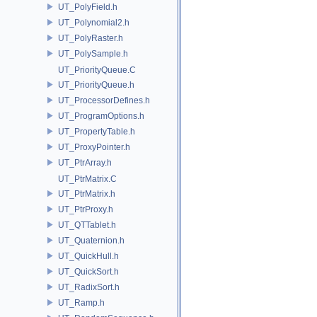
UT_PolyField.h
UT_Polynomial2.h
UT_PolyRaster.h
UT_PolySample.h
UT_PriorityQueue.C
UT_PriorityQueue.h
UT_ProcessorDefines.h
UT_ProgramOptions.h
UT_PropertyTable.h
UT_ProxyPointer.h
UT_PtrArray.h
UT_PtrMatrix.C
UT_PtrMatrix.h
UT_PtrProxy.h
UT_QTTablet.h
UT_Quaternion.h
UT_QuickHull.h
UT_QuickSort.h
UT_RadixSort.h
UT_Ramp.h