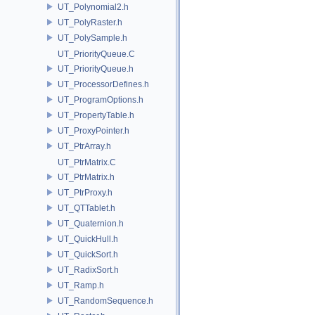
UT_Polynomial2.h
UT_PolyRaster.h
UT_PolySample.h
UT_PriorityQueue.C
UT_PriorityQueue.h
UT_ProcessorDefines.h
UT_ProgramOptions.h
UT_PropertyTable.h
UT_ProxyPointer.h
UT_PtrArray.h
UT_PtrMatrix.C
UT_PtrMatrix.h
UT_PtrProxy.h
UT_QTTablet.h
UT_Quaternion.h
UT_QuickHull.h
UT_QuickSort.h
UT_RadixSort.h
UT_Ramp.h
UT_RandomSequence.h