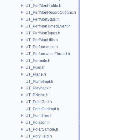
UT_PerfMonProfile.h
UT_PerfMonRecordOptions.h
UT_PerfMonStats.h
UT_PerfMonTimedEvent.h
UT_PerfMonTypes.h
UT_PerfMonUtils.h
UT_Performance.h
UT_PerformanceThread.h
UT_Permute.h
UT_Pixel.h
UT_Plane.h
UT_PlaneImpl.h
UT_Playback.h
UT_PNoise.h
UT_PointGrid.h
UT_PointGridImpl.h
UT_PointTree.h
UT_Poisson.h
UT_PolarSample.h
UT_PolyField.h