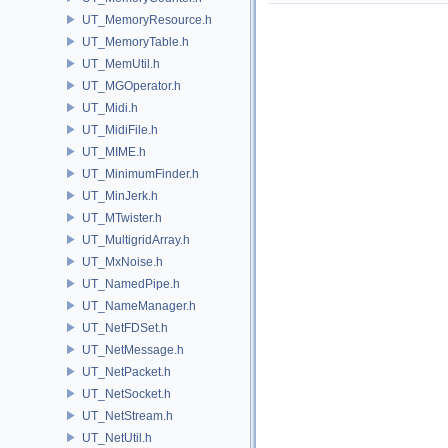
UT_MemoryResource.h
UT_MemoryTable.h
UT_MemUtil.h
UT_MGOperator.h
UT_Midi.h
UT_MidiFile.h
UT_MIME.h
UT_MinimumFinder.h
UT_MinJerk.h
UT_MTwister.h
UT_MultigridArray.h
UT_MxNoise.h
UT_NamedPipe.h
UT_NameManager.h
UT_NetFDSet.h
UT_NetMessage.h
UT_NetPacket.h
UT_NetSocket.h
UT_NetStream.h
UT_NetUtil.h