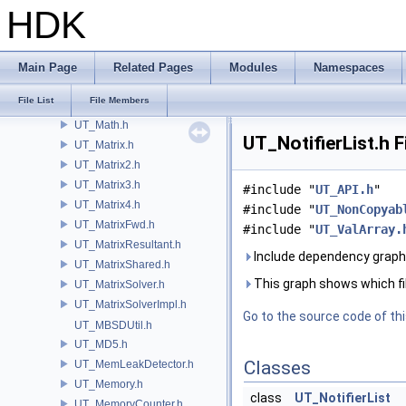
UT_LRUCache.h
HDK
UT_LUT.h
UT_Main.h
UT_MakePtrConst.h
Main Page
Related Pages
Modules
Namespaces
UT_MakeShared.h
File List
File Members
UT_Map.h
UT_Math.h
UT_NotifierList.h F
UT_Matrix.h
UT_Matrix2.h
UT_Matrix3.h
#include "
UT_API.h
"
UT_Matrix4.h
#include "
UT_NonCopyab
UT_MatrixFwd.h
#include "
UT_ValArray.
UT_MatrixResultant.h
Include dependency graph f
UT_MatrixShared.h
This graph shows which files
UT_MatrixSolver.h
UT_MatrixSolverImpl.h
Go to the source code of this
UT_MBSDUtil.h
UT_MD5.h
Classes
UT_MemLeakDetector.h
UT_Memory.h
class
UT_NotifierList
UT_MemoryCounter.h