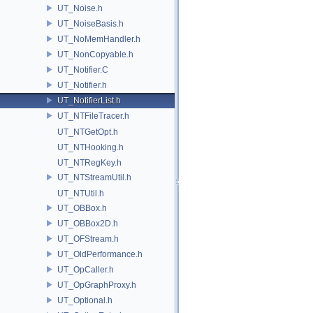
UT_Noise.h
UT_NoiseBasis.h
UT_NoMemHandler.h
UT_NonCopyable.h
UT_Notifier.C
UT_Notifier.h
UT_NotifierList.h
UT_NTFileTracer.h
UT_NTGetOpt.h
UT_NTHooking.h
UT_NTRegKey.h
UT_NTStreamUtil.h
UT_NTUtil.h
UT_OBBox.h
UT_OBBox2D.h
UT_OFStream.h
UT_OldPerformance.h
UT_OpCaller.h
UT_OpGraphProxy.h
UT_Optional.h