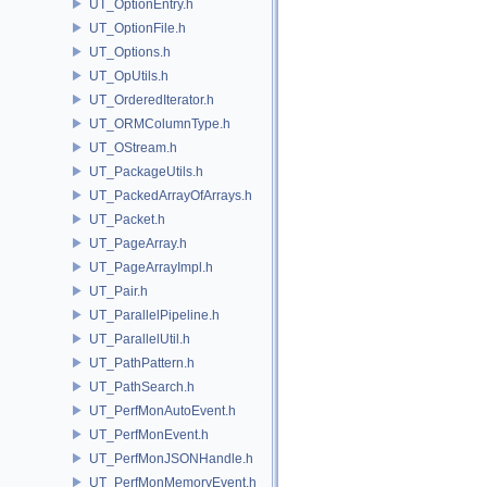
UT_OptionEntry.h
UT_OptionFile.h
UT_Options.h
UT_OpUtils.h
UT_OrderedIterator.h
UT_ORMColumnType.h
UT_OStream.h
UT_PackageUtils.h
UT_PackedArrayOfArrays.h
UT_Packet.h
UT_PageArray.h
UT_PageArrayImpl.h
UT_Pair.h
UT_ParallelPipeline.h
UT_ParallelUtil.h
UT_PathPattern.h
UT_PathSearch.h
UT_PerfMonAutoEvent.h
UT_PerfMonEvent.h
UT_PerfMonJSONHandle.h
UT_PerfMonMemoryEvent.h