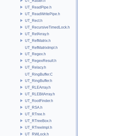
UT_Raster.h
UT_ReadPipe.h
UT_ReadWritePipe.h
UT_Rect.h
UT_RecursiveTimedLock.h
UT_RefArray.h
UT_RefMatrix.h
UT_RefMatrixImpl.h
UT_Regex.h
UT_RegexResult.h
UT_Relacy.h
UT_RingBuffer.C
UT_RingBuffer.h
UT_RLEArray.h
UT_RLEBitArray.h
UT_RootFinder.h
UT_RSA.h
UT_RTree.h
UT_RTreeBox.h
UT_RTreeImpl.h
UT_RWLock.h