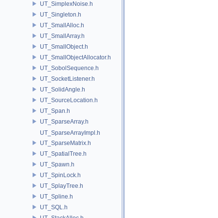
UT_SimplexNoise.h
UT_Singleton.h
UT_SmallAlloc.h
UT_SmallArray.h
UT_SmallObject.h
UT_SmallObjectAllocator.h
UT_SobolSequence.h
UT_SocketListener.h
UT_SolidAngle.h
UT_SourceLocation.h
UT_Span.h
UT_SparseArray.h
UT_SparseArrayImpl.h
UT_SparseMatrix.h
UT_SpatialTree.h
UT_Spawn.h
UT_SpinLock.h
UT_SplayTree.h
UT_Spline.h
UT_SQL.h
UT_StackAlloc.h