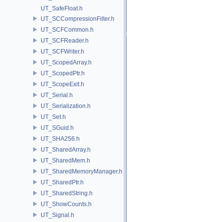
UT_SafeFloat.h
UT_SCCompressionFilter.h
UT_SCFCommon.h
UT_SCFReader.h
UT_SCFWriter.h
UT_ScopedArray.h
UT_ScopedPtr.h
UT_ScopeExit.h
UT_Serial.h
UT_Serialization.h
UT_Set.h
UT_SGuid.h
UT_SHA256.h
UT_SharedArray.h
UT_SharedMem.h
UT_SharedMemoryManager.h
UT_SharedPtr.h
UT_SharedString.h
UT_ShowCounts.h
UT_Signal.h