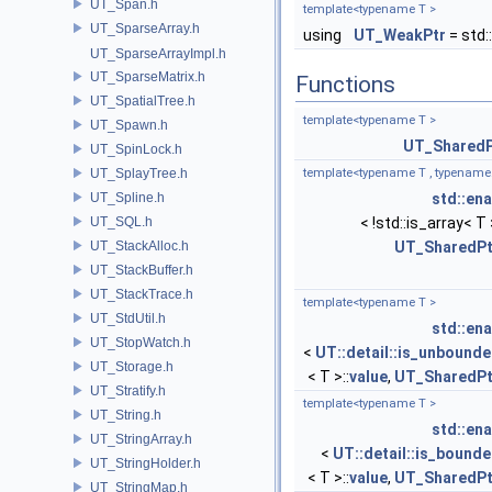
UT_Span.h
template<typename T >
UT_SparseArray.h
using
UT_WeakPtr
= std:
UT_SparseArrayImpl.h
UT_SparseMatrix.h
Functions
UT_SpatialTree.h
template<typename T >
UT_Spawn.h
UT_SharedP
UT_SpinLock.h
UT_SplayTree.h
template<typename T , typename.
UT_Spline.h
std::ena
UT_SQL.h
< !std::is_array< T 
UT_StackAlloc.h
UT_SharedPt
UT_StackBuffer.h
UT_StackTrace.h
template<typename T >
UT_StdUtil.h
std::ena
UT_StopWatch.h
<
UT::detail::is_unbound
UT_Storage.h
< T >::
value
,
UT_SharedPt
UT_Stratify.h
template<typename T >
UT_String.h
std::ena
UT_StringArray.h
<
UT::detail::is_bound
UT_StringHolder.h
< T >::
value
,
UT_SharedPt
UT_StringMap.h