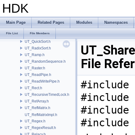
UT_PtrMatrix.C
HDK
UT_PtrMatrix.h
UT_PtrProxy.h
UT_QTTablet.h
Main Page
Related Pages
Modules
Namespaces
UT_Quaternion.h
File List
File Members
UT_QuickHull.h
UT_QuickSort.h
UT_Share
UT_RadixSort.h
UT_Ramp.h
File Refe
UT_RandomSequence.h
UT_Raster.h
UT_ReadPipe.h
#include 
UT_ReadWritePipe.h
UT_Rect.h
#include 
UT_RecursiveTimedLock.h
UT_RefArray.h
#include 
UT_RefMatrix.h
UT_RefMatrixImpl.h
#include 
UT_Regex.h
UT_RegexResult.h
UT_Relacy.h