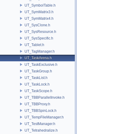
UT_SymbolTable.h
UT_SymMatrix3.h
UT_SymMatrix4.h
UT_SysClone.h
UT_SysResource.h
UT_SysSpecific.h
UT_Tablet.h
UT_TagManager.h
UT_TaskArena.h
UT_TaskExclusive.h
UT_TaskGroup.h
UT_TaskList.h
UT_TaskLock.h
UT_TaskScope.h
UT_TBBParallelInvoke.h
UT_TBBProxy.h
UT_TBBSpinLock.h
UT_TempFileManager.h
UT_TestManager.h
UT_Tetrahedralize.h