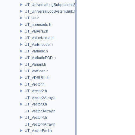
UT_UniversalLogSubprocessSource.h
UT_UniversalLogSystemSink.h
UT_Url.h
UT_uuencode.h
UT_ValArray.h
UT_ValueNoise.h
UT_VarEncode.h
UT_Variadic.h
UT_VariadicPOD.h
UT_Variant.h
UT_VarScan.h
UT_VDBUtils.h
UT_Vector.h
UT_Vector2.h
UT_Vector2Array.h
UT_Vector3.h
UT_Vector3Array.h
UT_Vector4.h
UT_Vector4Array.h
UT_VectorFwd.h