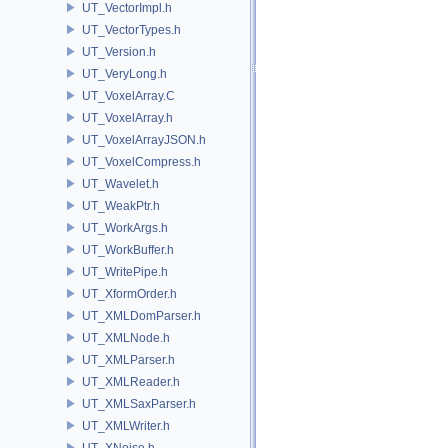
UT_VectorImpl.h
UT_VectorTypes.h
UT_Version.h
UT_VeryLong.h
UT_VoxelArray.C
UT_VoxelArray.h
UT_VoxelArrayJSON.h
UT_VoxelCompress.h
UT_Wavelet.h
UT_WeakPtr.h
UT_WorkArgs.h
UT_WorkBuffer.h
UT_WritePipe.h
UT_XformOrder.h
UT_XMLDomParser.h
UT_XMLNode.h
UT_XMLParser.h
UT_XMLReader.h
UT_XMLSaxParser.h
UT_XMLWriter.h
UT_XNoise.h