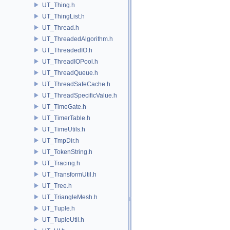
UT_Thing.h
UT_ThingList.h
UT_Thread.h
UT_ThreadedAlgorithm.h
UT_ThreadedIO.h
UT_ThreadIOPool.h
UT_ThreadQueue.h
UT_ThreadSafeCache.h
UT_ThreadSpecificValue.h
UT_TimeGate.h
UT_TimerTable.h
UT_TimeUtils.h
UT_TmpDir.h
UT_TokenString.h
UT_Tracing.h
UT_TransformUtil.h
UT_Tree.h
UT_TriangleMesh.h
UT_Tuple.h
UT_TupleUtil.h