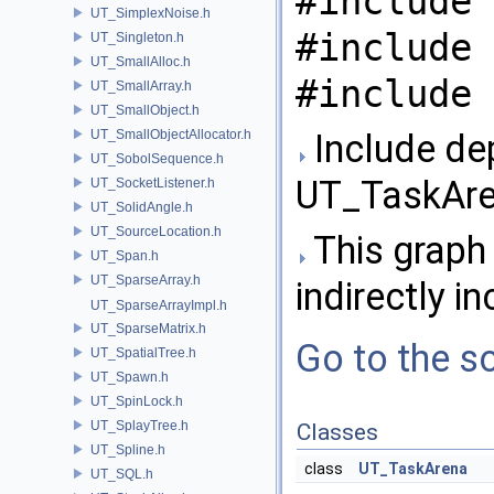
#include 
UT_SimplexNoise.h
#include 
UT_Singleton.h
UT_SmallAlloc.h
#include 
UT_SmallArray.h
UT_SmallObject.h
UT_SmallObjectAllocator.h
Include de
UT_SobolSequence.h
UT_TaskAre
UT_SocketListener.h
UT_SolidAngle.h
UT_SourceLocation.h
This graph 
UT_Span.h
UT_SparseArray.h
indirectly in
UT_SparseArrayImpl.h
UT_SparseMatrix.h
Go to the so
UT_SpatialTree.h
UT_Spawn.h
UT_SpinLock.h
UT_SplayTree.h
Classes
UT_Spline.h
class
UT_TaskArena
UT_SQL.h