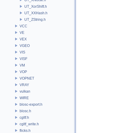
UT_XorShift.h
UT_XXHash.h
UT_ZString.h
VCC
VE
VEX
VGEO
VIS
VISF
VM
VOP
VOPNET
VRAY
vulkan
WIRE
blosc-export.h
blosc.h
cgltf.h
cgltf_write.h
flicks.h