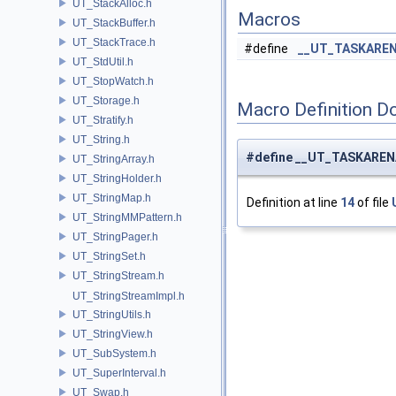
UT_StackAlloc.h
Macros
UT_StackBuffer.h
UT_StackTrace.h
#define
__UT_TASKAREN
UT_StdUtil.h
UT_StopWatch.h
UT_Storage.h
Macro Definition D
UT_Stratify.h
UT_String.h
#define __UT_TASKARE
UT_StringArray.h
UT_StringHolder.h
UT_StringMap.h
Definition at line
14
of file
UT_StringMMPattern.h
UT_StringPager.h
UT_StringSet.h
UT_StringStream.h
UT_StringStreamImpl.h
UT_StringUtils.h
UT_StringView.h
UT_SubSystem.h
UT_SuperInterval.h
UT_Swap.h