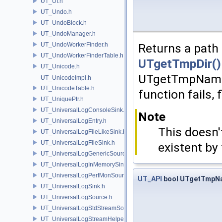
UT_UI.h
UT_Undo.h
UT_UndoBlock.h
UT_UndoManager.h
UT_UndoWorkerFinder.h
Returns a path 
UT_UndoWorkerFinderTable.h
UTgetTmpDir()
UT_Unicode.h
UTgetTmpNameIn
UT_UnicodeImpl.h
UT_UnicodeTable.h
function fails,
UT_UniquePtr.h
UT_UniversalLogConsoleSink.h
Note
UT_UniversalLogEntry.h
This doesn't
UT_UniversalLogFileLikeSink.h
UT_UniversalLogFileSink.h
existent by 
UT_UniversalLogGenericSource.h
UT_UniversalLogInMemorySink.h
UT_UniversalLogPerfMonSource.h
UT_API
bool UTgetTmpNa
UT_UniversalLogSink.h
UT_UniversalLogSource.h
UT_UniversalLogStdStreamSource.h
UT_UniversalLogStreamHelper.h