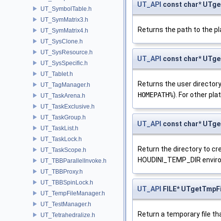
UT_API
const char* UTge
UT_SymbolTable.h
UT_SymMatrix3.h
Returns the path to the pl
UT_SymMatrix4.h
UT_SysClone.h
UT_SysResource.h
UT_API
const char* UTge
UT_SysSpecific.h
UT_Tablet.h
Returns the user directory
UT_TagManager.h
HOMEPATH%
). For other pl
UT_TaskArena.h
UT_TaskExclusive.h
UT_TaskGroup.h
UT_API
const char* UTg
UT_TaskList.h
UT_TaskLock.h
Return the directory to cr
UT_TaskScope.h
HOUDINI_TEMP_DIR enviro
UT_TBBParallelInvoke.h
UT_TBBProxy.h
UT_TBBSpinLock.h
UT_API
FILE* UTgetTmpFi
UT_TempFileManager.h
UT_TestManager.h
Return a temporary file tha
UT_Tetrahedralize.h