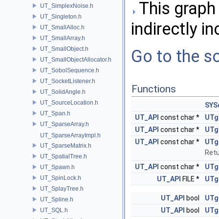
This graph 
UT_SimplexNoise.h
UT_Singleton.h
indirectly in
UT_SmallAlloc.h
UT_SmallArray.h
UT_SmallObject.h
Go to the so
UT_SmallObjectAllocator.h
UT_SobolSequence.h
UT_SocketListener.h
Functions
UT_SolidAngle.h
UT_SourceLocation.h
SYS
UT_Span.h
UT_API
const char *
UTg
UT_SparseArray.h
UT_API
const char *
UTg
UT_SparseArrayImpl.h
UT_API
const char *
UTg
UT_SparseMatrix.h
Retu
UT_SpatialTree.h
UT_API
const char *
UTg
UT_Spawn.h
UT_SpinLock.h
UT_API
FILE *
UTg
UT_SplayTree.h
UT_API
bool
UTg
UT_Spline.h
UT_API
bool
UTg
UT_SQL.h