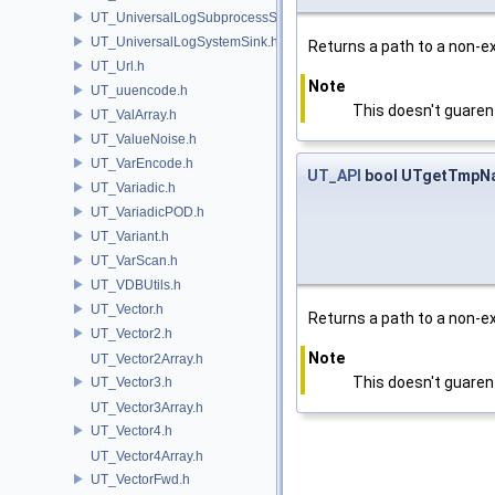
UT_UniversalLogSubprocessSource.h
UT_UniversalLogSystemSink.h
Returns a path to a non-ex
UT_Url.h
Note
UT_uuencode.h
This doesn't guarent
UT_ValArray.h
UT_ValueNoise.h
UT_VarEncode.h
UT_API
bool UTgetTmpNa
UT_Variadic.h
UT_VariadicPOD.h
UT_Variant.h
UT_VarScan.h
UT_VDBUtils.h
UT_Vector.h
Returns a path to a non-ex
UT_Vector2.h
Note
UT_Vector2Array.h
This doesn't guarent
UT_Vector3.h
UT_Vector3Array.h
UT_Vector4.h
UT_Vector4Array.h
UT_VectorFwd.h