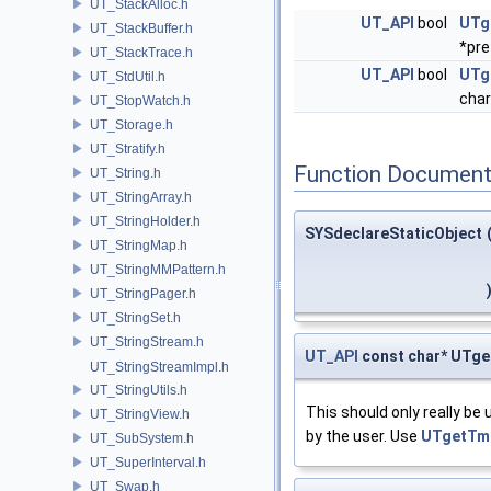
UT_StackAlloc.h
UT_API
bool
UTg
UT_StackBuffer.h
*pre
UT_StackTrace.h
UT_API
bool
UTg
UT_StdUtil.h
char
UT_StopWatch.h
UT_Storage.h
UT_Stratify.h
Function Document
UT_String.h
UT_StringArray.h
UT_StringHolder.h
SYSdeclareStaticObject
UT_StringMap.h
UT_StringMMPattern.h
UT_StringPager.h
UT_StringSet.h
UT_StringStream.h
UT_API
const char* UTge
UT_StringStreamImpl.h
UT_StringUtils.h
This should only really be
UT_StringView.h
by the user. Use
UTgetTmp
UT_SubSystem.h
UT_SuperInterval.h
UT_Swap.h