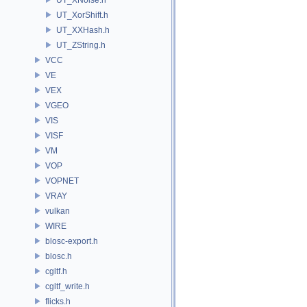
UT_XorShift.h
UT_XXHash.h
UT_ZString.h
VCC
VE
VEX
VGEO
VIS
VISF
VM
VOP
VOPNET
VRAY
vulkan
WIRE
blosc-export.h
blosc.h
cgltf.h
cgltf_write.h
flicks.h