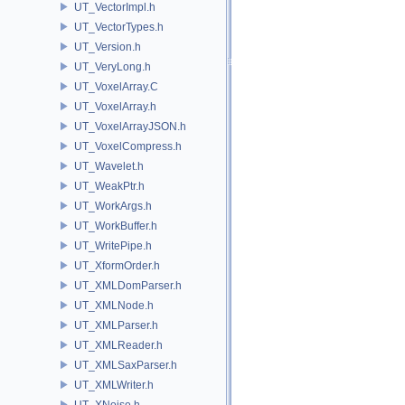
UT_VectorImpl.h
UT_VectorTypes.h
UT_Version.h
UT_VeryLong.h
UT_VoxelArray.C
UT_VoxelArray.h
UT_VoxelArrayJSON.h
UT_VoxelCompress.h
UT_Wavelet.h
UT_WeakPtr.h
UT_WorkArgs.h
UT_WorkBuffer.h
UT_WritePipe.h
UT_XformOrder.h
UT_XMLDomParser.h
UT_XMLNode.h
UT_XMLParser.h
UT_XMLReader.h
UT_XMLSaxParser.h
UT_XMLWriter.h
UT_XNoise.h