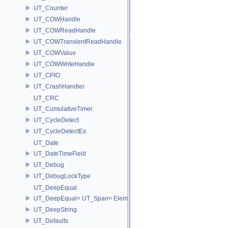
UT_Counter
UT_COWHandle
UT_COWReadHandle
UT_COWTransientReadHandle
UT_COWValue
UT_COWWriteHandle
UT_CPIO
UT_CrashHandler
UT_CRC
UT_CumulativeTimer
UT_CycleDetect
UT_CycleDetectEx
UT_Date
UT_DateTimeField
UT_Debug
UT_DebugLockType
UT_DeepEqual
UT_DeepEqual< UT_Span< ElementType, ExtentL >, UT_Span< Eleme
UT_DeepString
UT_Defaults