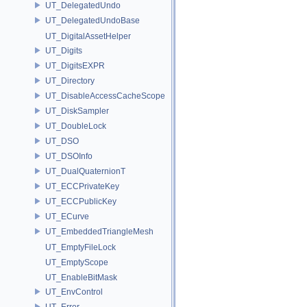
UT_DelegatedUndo
UT_DelegatedUndoBase
UT_DigitalAssetHelper
UT_Digits
UT_DigitsEXPR
UT_Directory
UT_DisableAccessCacheScope
UT_DiskSampler
UT_DoubleLock
UT_DSO
UT_DSOInfo
UT_DualQuaternionT
UT_ECCPrivateKey
UT_ECCPublicKey
UT_ECurve
UT_EmbeddedTriangleMesh
UT_EmptyFileLock
UT_EmptyScope
UT_EnableBitMask
UT_EnvControl
UT_Error