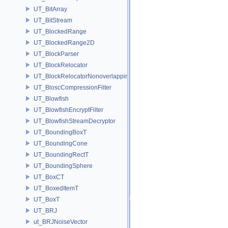
UT_BitArray
UT_BitStream
UT_BlockedRange
UT_BlockedRange2D
UT_BlockParser
UT_BlockRelocator
UT_BlockRelocatorNonoverlapping
UT_BloscCompressionFilter
UT_Blowfish
UT_BlowfishEncryptFilter
UT_BlowfishStreamDecryptor
UT_BoundingBoxT
UT_BoundingCone
UT_BoundingRectT
UT_BoundingSphere
UT_BoxCT
UT_BoxedItemT
UT_BoxT
UT_BRJ
ut_BRJNoiseVector