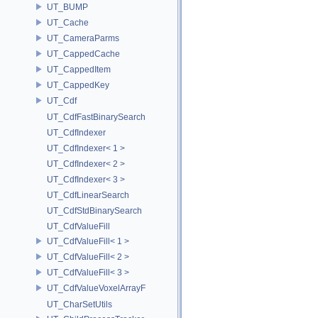
UT_BUMP
UT_Cache
UT_CameraParms
UT_CappedCache
UT_CappedItem
UT_CappedKey
UT_Cdf
UT_CdfFastBinarySearch
UT_CdfIndexer
UT_CdfIndexer< 1 >
UT_CdfIndexer< 2 >
UT_CdfIndexer< 3 >
UT_CdfLinearSearch
UT_CdfStdBinarySearch
UT_CdfValueFill
UT_CdfValueFill< 1 >
UT_CdfValueFill< 2 >
UT_CdfValueFill< 3 >
UT_CdfValueVoxelArrayF
UT_CharSetUtils