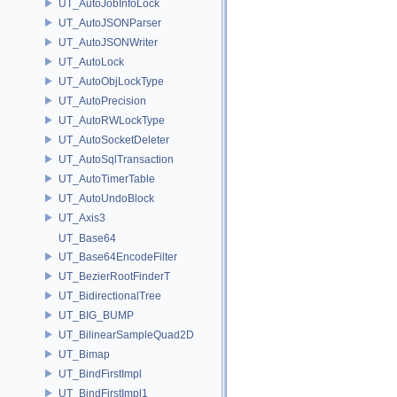
UT_AutoJobInfoLock
UT_AutoJSONParser
UT_AutoJSONWriter
UT_AutoLock
UT_AutoObjLockType
UT_AutoPrecision
UT_AutoRWLockType
UT_AutoSocketDeleter
UT_AutoSqlTransaction
UT_AutoTimerTable
UT_AutoUndoBlock
UT_Axis3
UT_Base64
UT_Base64EncodeFilter
UT_BezierRootFinderT
UT_BidirectionalTree
UT_BIG_BUMP
UT_BilinearSampleQuad2D
UT_Bimap
UT_BindFirstImpl
UT_BindFirstImpl1