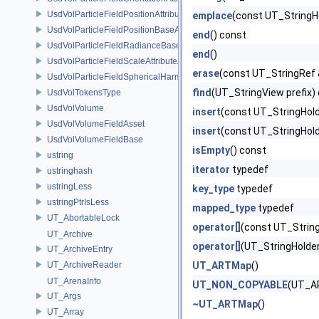
UsdVolParticleFieldPositionAttributeAPI
emplace
(const UT_StringHo
UsdVolParticleFieldPositionBaseAPI
end
() const
UsdVolParticleFieldRadianceBaseAPI
end
()
UsdVolParticleFieldScaleAttributeAPI
erase
(const UT_StringRef 
UsdVolParticleFieldSphericalHarmonicsAttributeAPI
find
(UT_StringView prefix)
UsdVolTokensType
UsdVolVolume
insert
(const UT_StringHold
UsdVolVolumeFieldAsset
insert
(const UT_StringHold
UsdVolVolumeFieldBase
isEmpty
() const
ustring
iterator
typedef
ustringhash
ustringLess
key_type
typedef
ustringPtrIsLess
mapped_type
typedef
UT_AbortableLock
operator[]
(const UT_String
UT_Archive
operator[]
(UT_StringHolde
UT_ArchiveEntry
UT_ArchiveReader
UT_ARTMap
()
UT_ArenaInfo
UT_NON_COPYABLE
(UT_A
UT_Args
~UT_ARTMap
()
UT_Array