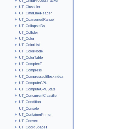
UT_ChildProcessTracker
UT_Classifier
UT_CmdLineReader
UT_CoarsenedRange
UT_CollapseIDs
UT_Collider
UT_Color
UT_ColorList
UT_ColorNode
UT_ColorTable
UT_ComplexT
UT_Compress
UT_CompressedBlockIndex
UT_ComputeGPU
UT_ComputeGPUState
UT_ConcurrentClassifier
UT_Condition
UT_Console
UT_ContainerPrinter
UT_Convex
UT_CoordSpaceT