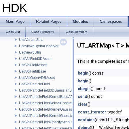
UsdValidationRegistry
HDK
UsdValidationTimeRange
UsdValidationValidator
UsdValidationValidatorMetadata
Main Page
Related Pages
Modules
Namespaces
UsdValidationValidatorSuite
Class List
Class Hierarchy
Class Members
UsdVariantSet
UsdVariantSets
UT_ARTMap< T > M
UsdviewqHydraObserver
UsdviewqUtils
UsdVolField3DAsset
This is the complete list o
UsdVolFieldAsset
UsdVolFieldBase
begin
() const
UsdVolOpenVDBAsset
begin
()
UsdVolParticleField
cbegin
() const
UsdVolParticleField3DGaussianSplat
cend
() const
UsdVolParticleFieldKernelBaseAPI
UsdVolParticleFieldKernelConstantSurfletAPI
clear
()
UsdVolParticleFieldKernelGaussianEllipsoidAPI
const_iterator
typedef
UsdVolParticleFieldKernelGaussianSurfletAPI
contains
(const UT_StringH
UsdVolParticleFieldOpacityAttributeAPI
debug
(UT_WorkBuffer &wb
UsdVolParticleFieldOrientationAttributeAPI