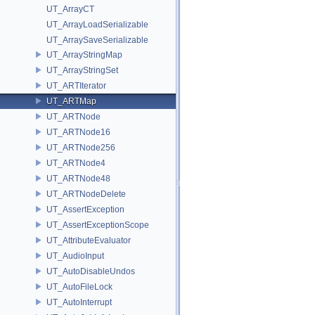
UT_ArrayCT
UT_ArrayLoadSerializable
UT_ArraySaveSerializable
UT_ArrayStringMap
UT_ArrayStringSet
UT_ARTIterator
UT_ARTMap
UT_ARTNode
UT_ARTNode16
UT_ARTNode256
UT_ARTNode4
UT_ARTNode48
UT_ARTNodeDelete
UT_AssertException
UT_AssertExceptionScope
UT_AttributeEvaluator
UT_AudioInput
UT_AutoDisableUndos
UT_AutoFileLock
UT_AutoInterrupt