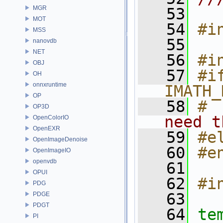
MGR
   53
MOT
   54
#i
MSS
   55
nanovdb
NET
   56
#i
OBJ
   57
#if
OH
onnxruntime
IMATH_
OP
   58
# 
OP3D
need t
OpenColorIO
OpenEXR
   59
#e
OpenImageDenoise
   60
#e
OpenImageIO
openvdb
   61
OPUI
   62
#i
PDG
   63
PDGE
PDGT
   64
te
PI