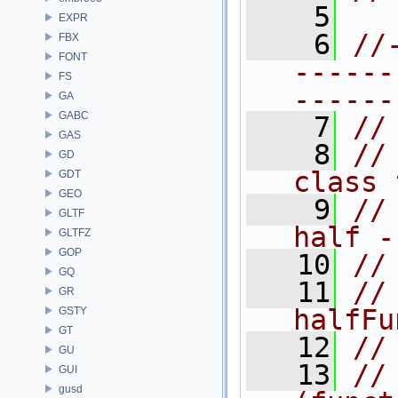
    5
EXPR
    6
//
FBX
FONT
------
FS
------
GA
GABC
    7
//
GAS
    8
//
GD
class 
GDT
GEO
    9
//
GLTF
half -
GLTFZ
GOP
   10
//
GQ
   11
//
GR
halfFu
GSTY
GT
   12
//
GU
   13
//
GUI
gusd