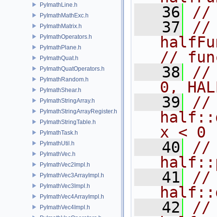
PyImathLine.h
   36
//
PyImathMathExc.h
   37
//          
PyImathMatrix.h
PyImathOperators.h
halfFunc
PyImathPlane.h
// fun
PyImathQuat.h
   38
//                                    
PyImathQuatOperators.h
PyImathRandom.h
0, HAL
PyImathShear.h
   39
//                                    
PyImathStringArray.h
PyImathStringArrayRegister.h
half::
PyImathStringTable.h
x < 0
PyImathTask.h
   40
//                                    
PyImathUtil.h
PyImathVec.h
half::
PyImathVec2Impl.h
   41
//                                    
PyImathVec3ArrayImpl.h
PyImathVec3Impl.h
half::
PyImathVec4ArrayImpl.h
   42
//                                    
PyImathVec4Impl.h