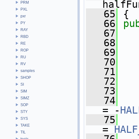
halfFu
PRM
PXL
   65
 {
pxr
   66
pu
PY
RAY
   67
RBD
   68
RE
   69
ROP
RU
   70
RV
   71
samples
SHOP
   72
   
SI
   73
   
SIM
   74
SIMZ
SOP
= -
HAL
STY
   75
SYS
TAKE
= 
HALF
TIL
tools