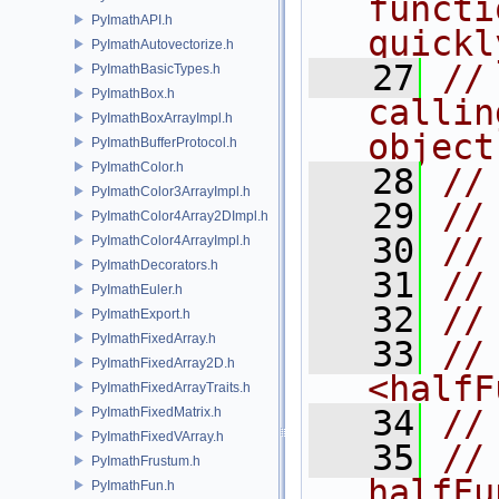
functi
PyImathAPI.h
quickl
PyImathAutovectorize.h
   27
//
PyImathBasicTypes.h
PyImathBox.h
callin
PyImathBoxArrayImpl.h
object
PyImathBufferProtocol.h
PyImathColor.h
   28
//
PyImathColor3ArrayImpl.h
   29
//
PyImathColor4Array2DImpl.h
   30
//
PyImathColor4ArrayImpl.h
PyImathDecorators.h
   31
//
PyImathEuler.h
   32
//
PyImathExport.h
PyImathFixedArray.h
   33
//
PyImathFixedArray2D.h
<halfF
PyImathFixedArrayTraits.h
   34
//
PyImathFixedMatrix.h
PyImathFixedVArray.h
   35
//          
PyImathFrustum.h
halfFu
PyImathFun.h