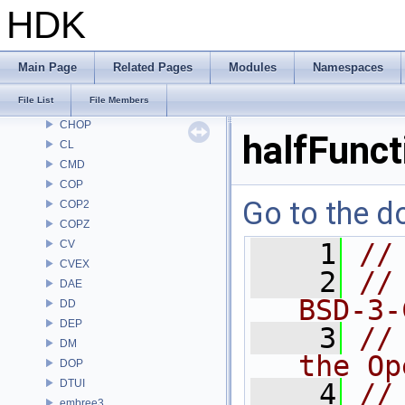
AU
HDK
BM
BRAY
BV
Main Page
Related Pages
Modules
Namespaces
CE
File List
File Members
CH
CHOP
halfFunct
CL
CMD
COP
Go to the do
COP2
COPZ
CV
    1
//
CVEX
    2
//
DAE
BSD-3-
DD
DEP
    3
//
DM
the Op
DOP
DTUI
    4
//
embree3