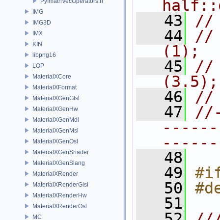
half::
PyImathVecOperators.h
IMG
   43
//
IMG3D
   44
//
IMX
KIN
(1);
libpng16
   45
//
LOP
(3.5);
MaterialXCore
MaterialXFormat
   46
//
MaterialXGenGlsl
   47
//
MaterialXGenHw
MaterialXGenMdl
------
MaterialXGenMsl
------
MaterialXGenOsl
MaterialXGenShader
   48
MaterialXGenSlang
   49
#i
MaterialXRender
   50
#d
MaterialXRenderGlsl
MaterialXRenderHw
   51
MaterialXRenderOsl
   52
//
MC