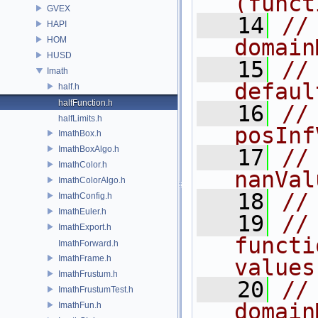
(funct
GVEX
   14
//                        
HAPI
HOM
domain
HUSD
   15
//                        
Imath
defaul
half.h
halfFunction.h
   16
//                        
halfLimits.h
posInf
ImathBox.h
ImathBoxAlgo.h
   17
//                        
ImathColor.h
nanVal
ImathColorAlgo.h
   18
//
ImathConfig.h
ImathEuler.h
   19
//
ImathExport.h
functi
ImathForward.h
ImathFrame.h
values
ImathFrustum.h
   20
//
ImathFrustumTest.h
domain
ImathFun.h