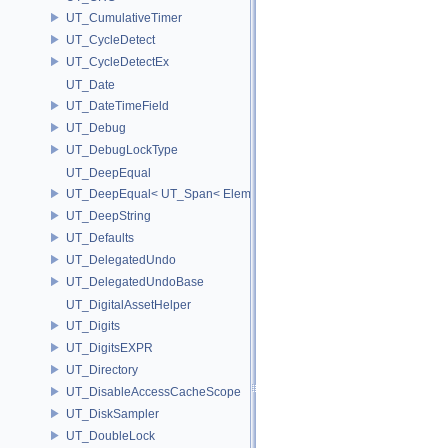
UT_CumulativeTimer
UT_CycleDetect
UT_CycleDetectEx
UT_Date
UT_DateTimeField
UT_Debug
UT_DebugLockType
UT_DeepEqual
UT_DeepEqual< UT_Span< ElementType, ExtentL >, UT_Span< Eleme
UT_DeepString
UT_Defaults
UT_DelegatedUndo
UT_DelegatedUndoBase
UT_DigitalAssetHelper
UT_Digits
UT_DigitsEXPR
UT_Directory
UT_DisableAccessCacheScope
UT_DiskSampler
UT_DoubleLock