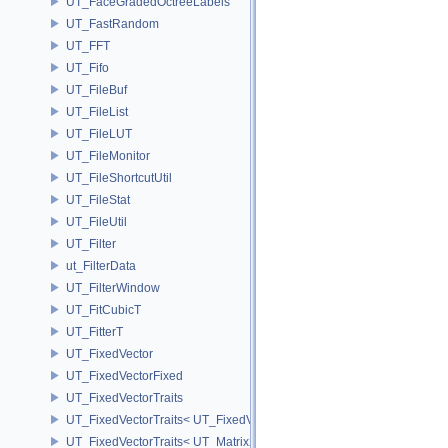
UT_FaceGradedOctreeLabels
UT_FastRandom
UT_FFT
UT_Fifo
UT_FileBuf
UT_FileList
UT_FileLUT
UT_FileMonitor
UT_FileShortcutUtil
UT_FileStat
UT_FileUtil
UT_Filter
ut_FilterData
UT_FilterWindow
UT_FitCubicT
UT_FitterT
UT_FixedVector
UT_FixedVectorFixed
UT_FixedVectorTraits
UT_FixedVectorTraits< UT_FixedVector< T, D > >
UT_FixedVectorTraits< UT_Matrix2T< T > >