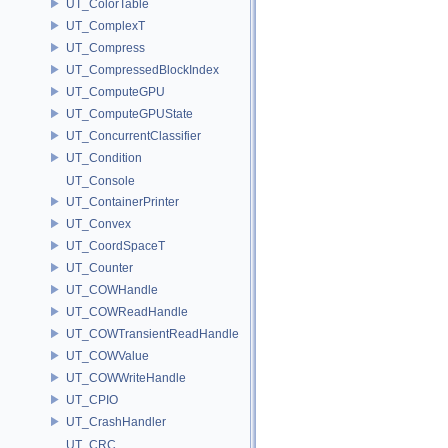
UT_ColorTable
UT_ComplexT
UT_Compress
UT_CompressedBlockIndex
UT_ComputeGPU
UT_ComputeGPUState
UT_ConcurrentClassifier
UT_Condition
UT_Console
UT_ContainerPrinter
UT_Convex
UT_CoordSpaceT
UT_Counter
UT_COWHandle
UT_COWReadHandle
UT_COWTransientReadHandle
UT_COWValue
UT_COWWriteHandle
UT_CPIO
UT_CrashHandler
UT_CRC