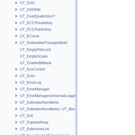
UT_DSO
UT_DSOInfo
UT_DualQuaternionT
UT_ECCPrivateKey
UT_ECCPublicKey
UT_ECurve
UT_EmbeddedTriangleMesh
UT_EmptyFileLock
UT_EmptyScope
UT_EnableBitMask
UT_EnvControl
UT_Error
UT_ErrorLog
UT_ErrorManager
UT_ErrorManagerUniversalLoggingScope
UT_EstimatorNumItems
UT_EstimatorNumItems< UT_BlockedRange2D< T > >
UT_Exit
UT_ExpandArray
UT_ExtensionList