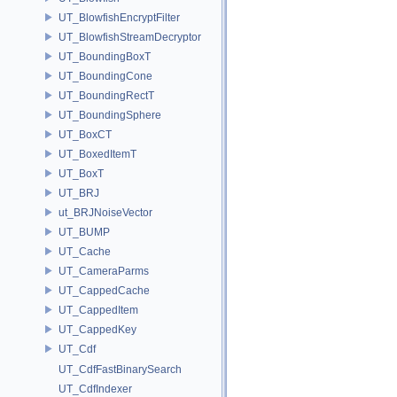
UT_BlowfishEncryptFilter
UT_BlowfishStreamDecryptor
UT_BoundingBoxT
UT_BoundingCone
UT_BoundingRectT
UT_BoundingSphere
UT_BoxCT
UT_BoxedItemT
UT_BoxT
UT_BRJ
ut_BRJNoiseVector
UT_BUMP
UT_Cache
UT_CameraParms
UT_CappedCache
UT_CappedItem
UT_CappedKey
UT_Cdf
UT_CdfFastBinarySearch
UT_CdfIndexer