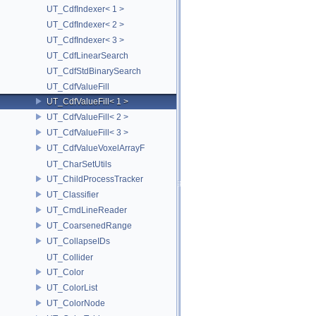
UT_CdfIndexer< 1 >
UT_CdfIndexer< 2 >
UT_CdfIndexer< 3 >
UT_CdfLinearSearch
UT_CdfStdBinarySearch
UT_CdfValueFill
UT_CdfValueFill< 1 >
UT_CdfValueFill< 2 >
UT_CdfValueFill< 3 >
UT_CdfValueVoxelArrayF
UT_CharSetUtils
UT_ChildProcessTracker
UT_Classifier
UT_CmdLineReader
UT_CoarsenedRange
UT_CollapseIDs
UT_Collider
UT_Color
UT_ColorList
UT_ColorNode