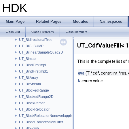
UT_AutoTimerTable
HDK
UT_AutoUndoBlock
UT_Axis3
UT_Base64
Main Page
Related Pages
Modules
Namespaces
UT_Base64EncodeFilter
Class List
Class Hierarchy
Class Members
UT_BezierRootFinderT
UT_BidirectionalTree
UT_CdfValueFill< 1
UT_BIG_BUMP
UT_BilinearSampleQuad2D
UT_Bimap
This is the complete list o
UT_BindFirstImpl
UT_BindFirstImpl1
eval
(T *cdf, const int *res,
UT_BitArray
N
enum value
UT_BitStream
UT_BlockedRange
UT_BlockedRange2D
UT_BlockParser
UT_BlockRelocator
UT_BlockRelocatorNonoverlapping
UT_BloscCompressionFilter
UT_Blowfish