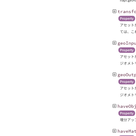
hapi.g
transf
Property
アセット
ては、これ
geoInp
Property
アセット
ジオメトリ
geoOut
Property
アセット
ジオメトリ
haveOb
Property
増分アッ
haveMa