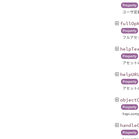
Property
ユーザ定
fullOp
Property
フルアセ
helpTe
Property
アセット
helpUR
Property
アセット
object
Property
hapi.c
handle
Property