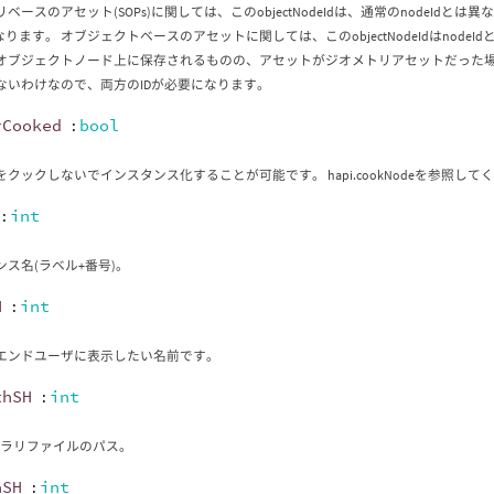
ベースのアセット(SOPs)に関しては、このobjectNodeIdは、通常のnodeId
なります。 オブジェクトベースのアセットに関しては、このobjectNodeIdはno
オブジェクトノード上に保存されるものの、アセットがジオメトリアセットだった
ないわけなので、両方のIDが必要になります。
rCooked
:
bool
クックしないでインスタンス化することが可能です。 hapi.cookNodeを参照して
:
int
ンス名(ラベル+番号)。
H
:
int
エンドユーザに表示したい名前です。
thSH
:
int
イブラリファイルのパス。
nSH
:
int