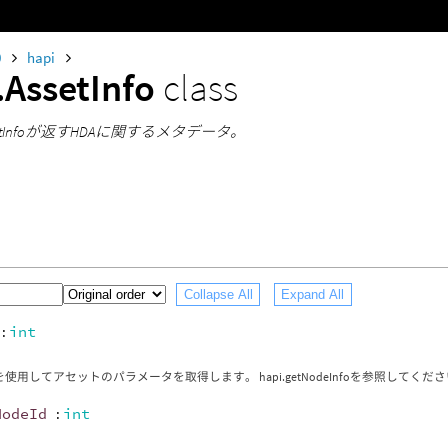
0
hapi
.AssetInfo
class
tAssetInfoが返すHDAに関するメタデータ。
Collapse All
Expand All
:
int
を使用してアセットのパラメータを取得します。 hapi.getNodeInfoを参照してくだ
NodeId
:
int