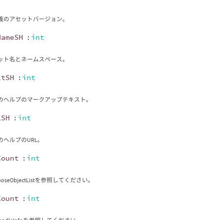
義のアセットバージョン。
NameSH
:
int
ット名とネームスペース。
xtSH
:
int
のヘルプのマークアップテキスト。
LSH
:
int
のヘルプのURL。
Count
:
int
omposeObjectListを参照してください。
Count
:
int