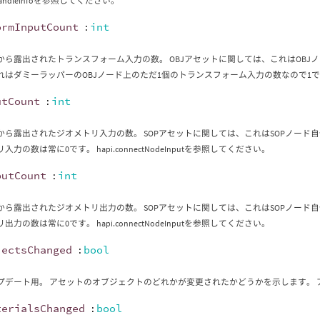
etHandleInfoを参照してください。
ormInputCount
:
int
から露出されたトランスフォーム入力の数。 OBJアセットに関しては、これはOBJノ
はダミーラッパーのOBJノード上のただ1個のトランスフォーム入力の数なので1です。 hap
utCount
:
int
から露出されたジオメトリ入力の数。 SOPアセットに関しては、これはSOPノード自
入力の数は常に0です。 hapi.connectNodeInputを参照してください。
putCount
:
int
から露出されたジオメトリ出力の数。 SOPアセットに関しては、これはSOPノード自
出力の数は常に0です。 hapi.connectNodeInputを参照してください。
jectsChanged
:
bool
プデート用。 アセットのオブジェクトのどれかが変更されたかどうかを示します。
terialsChanged
:
bool