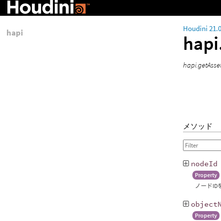
Houdini 21.
hapi
hapi
hapi.ge
メソッド
nodeId
Property
ノードID
object
Property