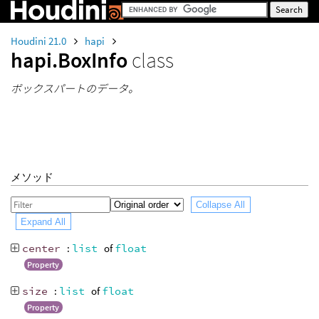
Houdini 21.0
hapi
hapi.BoxInfo
class
ボックスパートのデータ。
メソッド
Collapse All
Expand All
center
:
list
of
float
Property
size
:
list
of
float
Property