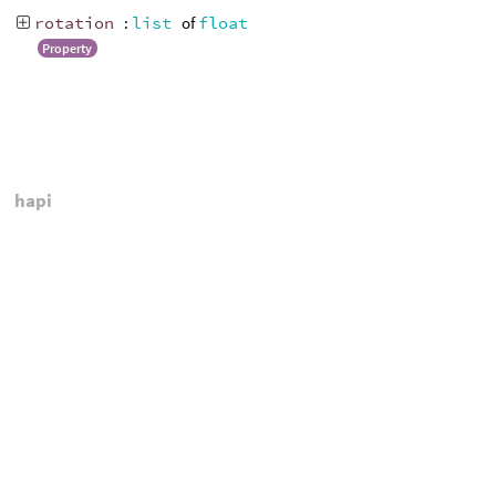
rotation
:
list
of
float
Property
hapi