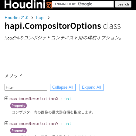
Houdini 21.0
hapi
hapi.CompositorOptions
class
Houdiniのコンポジットコンテキスト用の構成オプション。
メソッド
Collapse All
Expand All
maximumResolutionX
:
int
Property
コンポジター内の画像の最大許容幅を指定します。
maximumResolutionY
:
int
Property