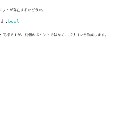
ノットが存在するかどうか。
ed
:
bool
iodicと同様ですが、別個のポイントではなく、ポリゴンを作成します。