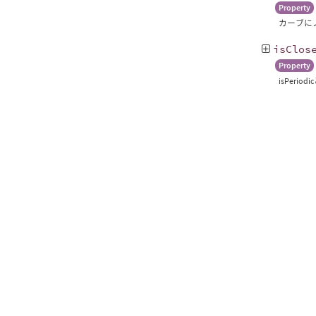
Property
カーブに
isClos
Property
isPer