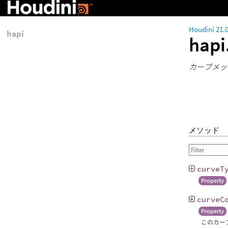
Houdini 21.
hapi
hapi
カーブメッ
メソッド
curveT
Property
curveC
Property
このカー