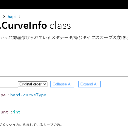
0
hapi
.CurveInfo
class
シュに関連付けられているメタデータ(同じタイプのカーブの数)を
Collapse All
Expand All
ype
:
hapi.curveType
ount
:
int
ブメッシュ内に含まれているカーブの数。