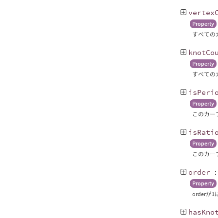
vertex
Property
すべてのカ
knotCo
Property
すべての
isPeri
Property
このカー
isRati
Property
このカー
order
Property
order
hasKno