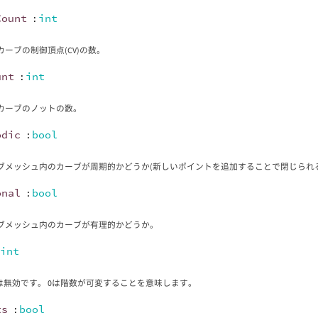
Count
:
int
ーブの制御頂点(CV)の数。
unt
:
int
カーブのノットの数。
odic
:
bool
ブメッシュ内のカーブが周期的かどうか(新しいポイントを追加することで閉じられ
onal
:
bool
ブメッシュ内のカーブが有理的かどうか。
:
int
が1は無効です。 0は階数が可変することを意味します。
ts
:
bool