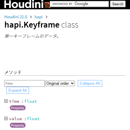
Houdini 21.0
hapi
hapi.Keyframe
class
単一キーフレームのデータ。
メソッド
Collapse All
Expand All
time
:
float
Property
value
:
float
Property