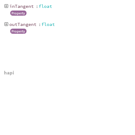
inTangent
:
float
Property
outTangent
:
float
Property
hapi