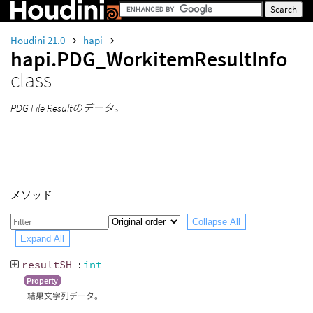
Houdini 21.0
hapi
hapi.PDG_WorkitemResultInfo
class
PDG File Resultのデータ。
メソッド
Collapse All
Expand All
resultSH
:
int
Property
結果文字列データ。