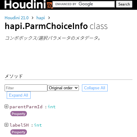
Houdini 21.0
hapi
hapi.ParmChoiceInfo
class
コンボボックス/選択パラメータのメタデータ。
メソッド
Collapse All
Expand All
parentParmId
:
int
Property
labelSH
:
int
Property