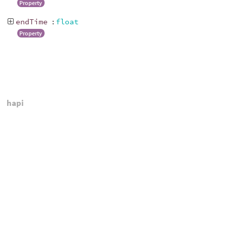
Property
endTime
:
float
Property
hapi