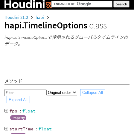
Houdini 21.0
hapi
hapi.TimelineOptions
class
hapi.setTimelineOptionsで使用されるグローバルタイムラインの
データ。
メソッド
Collapse All
Expand All
fps
:
float
Property
startTime
:
float